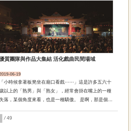
奏要緊湊而不背離程式；音樂要去蕪存菁，瘦身美肌；
程式與技法的運用要推陳出新。同時，激活經典與新編
一齣...
優質團隊與作品大集結 活化戲曲民間場域
2019-06-19
「小時候拿著板凳坐在廟口看戲⋯⋯」這是許多五六十
歲以上的「熟男」與「熟女」，經常會掛在嘴上的一種
失落，某個角度來看，也是一種驕傲。 是啊，那是個臺
灣戲曲現場演出的黃金年代，特別是1950-1970年代前
後，猶如今日網路追劇的狂熱，一到了華燈初上，許多
/
49
人不能自制地成為追星族。不同的是，當時戲...