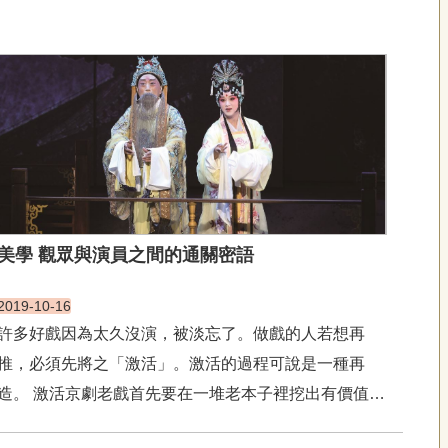
美學 觀眾與演員之間的通關密語
2019-10-16
許多好戲因為太久沒演，被淡忘了。做戲的人若想再
推，必須先將之「激活」。激活的過程可說是一種再
造。 激活京劇老戲首先要在一堆老本子裡挖出有價值的
經典。其次要把劇情凝煉了，使接地氣、又符人情；節