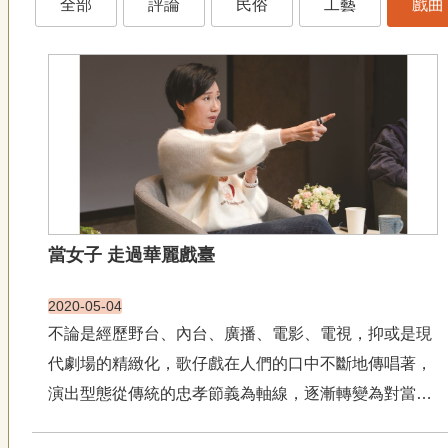
全部
評論
民俗
工藝
戲曲
當女子 走過華麗戲臺
2020-05-04
不論是經歷野台、內台、廣播、電影、電視，抑或是現
代劇場的精緻化，歌仔戲在人們的口中不斷地傳唱著，
演出型態從傳統的忠孝節義為軸線，逐漸轉變為對當代
人生的呢喃細語，也因為時代的進步吸收了不同的劇種