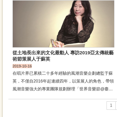
元素，而有所創新、變革。 根據《歌仔戲表演型態研
究》 中，「胡撇仔（ôo-phiat-&aacu...
從土地長出來的文化最動人 專訪2019亞太傳統藝
術節策展人于蘇英
2019-10-16
在唱片界已累積二十多年經驗的風潮音樂企劃總監于蘇
英，不僅自2016年起連續四年，以策展人的角色，帶領
風潮音樂強大的專業團隊規劃辦理「世界音樂節@臺
灣」，引進國際策展觀點與經驗，2017、2019年更投
入亞太傳統藝術節的策辦，將傳統唱片產業的經驗，一
1
躍跨足國際性藝術節，從音樂作為聽覺的感知領略，轉