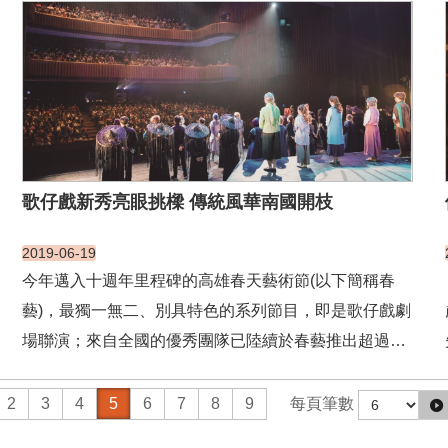
也是建立自我文化認同的基礎。 臺灣是一個多元文化的
社會，文化資產有其得天獨厚的豐富性，在臺灣的歷
史...
歌仔戲新秀亮眼挑樑 傳統風華南國開枝
2019-06-19
今年邁入十週年里程碑的高雄春天藝術節(以下簡稱春
藝)，最獨一無二、別具特色的系列節目，即是歌仔戲劇
場聯演；來自全國的優秀團隊已陸續於春藝推出超過20
多齣新製劇目於大東劇場呈現，藝術節不僅藉由徵選，
督促各歌仔戲團自我挑戰、製作創新且精緻的劇場大
2
3
4
5
6
7
8
9
每頁筆數
戲，聯合行銷造成的聲勢與連年售罄的成果，更讓歌仔