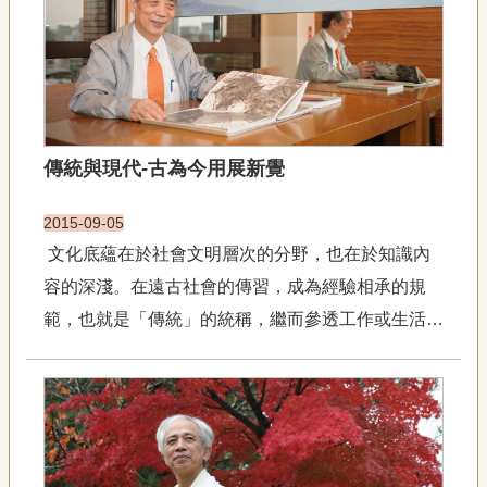
專
題材風格多變，常見融入各...
區
關
於
我
們
傳統與現代-古為今用展新覺
隱
2015-09-05
私
權
文化底蘊在於社會文明層次的分野，也在於知識內
宣
容的深淺。在遠古社會的傳習，成為經驗相承的規
告
範，也就是「傳統」的統稱，繼而參透工作或生活的
資
訊
現實，使之在視覺所知，心緒所感而朝向習慣外的行
網
動，其中在造型適性下，一點一滴掌握實用的便利與
站
喜悅，我們稱這項變易為「現代」。因此，我們文化
導
的傳承中，是否包...
覽