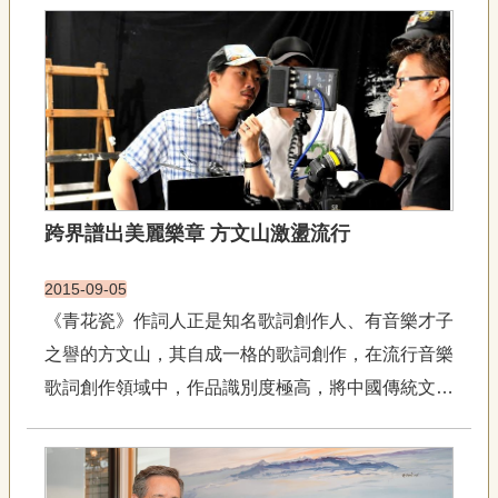
藝
P
e
o
p
l
e
傳
·
L
跨界譜出美麗樂章 方文山激盪流行
I
F
E
2015-09-05
《青花瓷》作詞人正是知名歌詞創作人、有音樂才子
傳
之譽的方文山，其自成一格的歌詞創作，在流行音樂
藝
家
歌詞創作領域中，作品識別度極高，將中國傳統文化
族
與當代流行完美融合。《上海一九四三》歌詞充滿畫
面感方文山曾為周杰倫、江蕙、蔡依林、張靚穎、陳
影
奕迅等兩岸三地歌星創作膾炙人口的歌曲，他的詞句
音