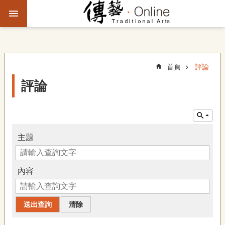
跳到主要內容區塊
進
階
搜
尋
首頁
評論
評論
主
題
故
事
主題
文
化
內容
觀
察
傳