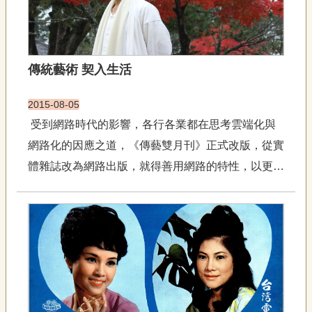
聯
絡
我
們
傳統藝術 契入生活
資
訊
安
2015-08-05
全
受到網路時代的影響，各行各業都在思考雲端化與
政
網路化的因應之道，《傳藝雙月刊》正式改版，從實
策
資
體雜誌改為網路出版，就得善用網路的特性，以更大
訊
的容受量，更平易的樣態深入更多當代人的生活圈，
政
與社會有更多面相的連結，這改變必將激發各種傳統
府
藝術推廣與品味的可能性。之於傳統藝術，這或也是
網
站
不得不然之道。...
資
料
開
放