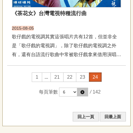
宣
告
《茶花女》台灣電視特種流行曲
網
2015-08-05
站
導
歌仔戲的電視調其實這張唱片共有12首，但並非全
覽
是「歌仔戲的電視調」，除了歌仔戲的電視調之外
F
有，還有台語流行歌曲中常被歌仔戲拿來借用演唱的
a
歌曲，也有因為悅耳好聽，而被傳唱南北各地的台語
c
e
歌和歌仔戲團創新曲調「南光調」，「南光調」也成
b
1
...
21
22
23
24
o
為「文和調」，甚至被笛演奏家陳中申改編為國樂曲
o
《石榴花開》，已成短笛演奏...
k
每頁筆數
/
142
R
S
S
回上一頁
回最上面