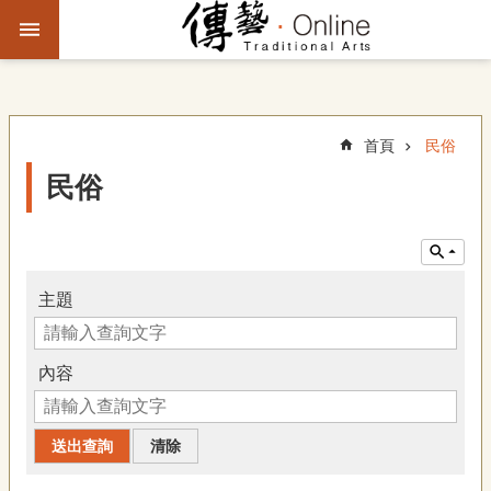
跳到主要內容區塊
進
階
搜
尋
首頁
民俗
民俗
主
題
故
事
主題
文
化
內容
觀
察
傳