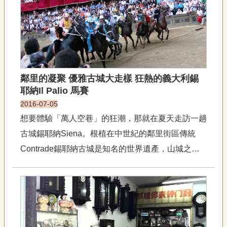
專
業和影響力，透過各種方式...
區
關
於
我
們
鄰里的凝聚 優雅古城大走樣 狂熱的義大利錫
耶納Il Palio 馬賽
隱
2016-07-05
私
權
想要體驗「萬人空巷」的狂潮，那就在夏天走訪一趟
宣
古城錫耶納Siena。根植在中世紀的鄰里街區傳統
告
Contrade錫耶納古城是知名的世界遺產，山城之美
資
訊
與富饒，加上位於托斯卡尼的中心位置，一直都是旅
網
人心中的必訪之地。平日造訪古城，盡是優雅古典，
站
但是每年夏天於七月二日與八月十六日各舉行一場的
導
Il Palio...
覽