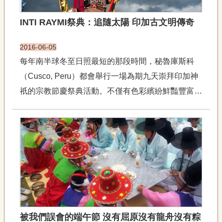
宣
告
INTI RAYMI祭典：追隨太陽 印加古文明傳奇
網
2016-06-05
站
導
每年南半球冬至日照最短的那段時間，秘魯庫斯科
覽
（Cusco, Peru）都會舉行一場為期九天崇拜印加神
F
祇的宗教節慶祭典活動。不僅有色彩繽紛鮮豔豐富的
a
服裝扮相、奢華的饗宴和精彩絕倫的節慶音樂，並且
c
e
重現古印加王國的珍貴歷史，散發的無限魔力和神話
b
o
想像，引領活在現今高科技時代的人們發思古之幽
o
情，增添穿越時間、...
k
R
S
S
被我們誤會的端午節 沒有屈原沒有龍舟沒有粽