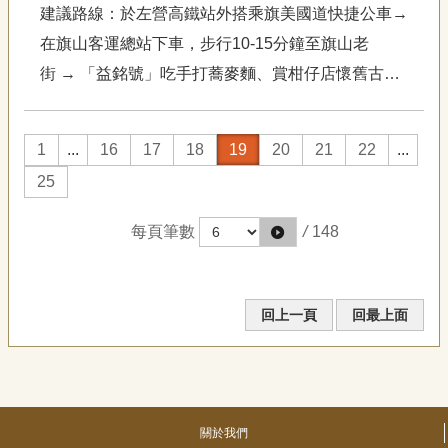
建議路線：於左營高鐵站外搭乘旗美國道快捷公車→
在旗山客運總站下車，步行10-15分鐘至旗山老
街 → 「益銘號」吃手打蕎麥麵、賞柑仔店懷舊古物
→訪旗山大溝頂老專門店、刻手工印章→到「小露
吃」品嘗在地農產霜淇淋→登上鼓山公園，眺望夕陽
1
...
16
17
18
19
20
21
22
...
中的旗山小鎮→旗山老街尋覓美味晚餐→賦歸心影印
25
房以...
每頁筆數
/
148
回上一頁
回最上面
關於我們