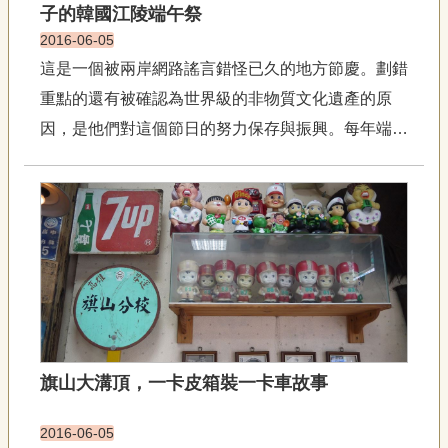
子的韓國江陵端午祭
2016-06-05
這是一個被兩岸網路謠言錯怪已久的地方節慶。劃錯
重點的還有被確認為世界級的非物質文化遺產的原
因，是他們對這個節日的努力保存與振興。每年端午
時節前達一個月的時間，位於韓國東部海畔的江陵
市，長久以來盛大舉辦各式祭典活動，向庇佑他們的
山神祈求風調雨順、五穀豐收。一直以來由地方官來
主祭的山神儒祭。江陵地區的端...
旗山大溝頂，一卡皮箱裝一卡車故事
2016-06-05