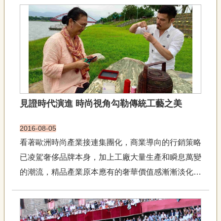
藝
P
e
o
p
l
e
傳
·
L
見證時代演進 時尚視角勾勒傳統工藝之美
I
F
E
2016-08-05
看著歐洲時尚產業接連集團化，商業導向的行銷策略
傳
已凌駕奢侈品牌本身，加上工廠大量生產和瞬息萬變
藝
家
的潮流，精品產業原本應有的奢華價值感漸漸淡化。
族
觀察國內外時尚產業的發展，讓我更加相信唯有藉由
精湛傳統技藝與產業文化，才能夠捍衛精品品牌應有
影
的珍貴價值感。這幾年我不斷運用自己在時尚界的專
音