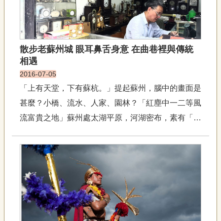
聯
絡
我
們
散步老蘇州城 眼耳鼻舌身意 在曲巷裡與傳統
資
相遇
訊
安
2016-07-05
全
「上有天堂，下有蘇杭。」提起蘇州，腦中的畫面是
政
甚麼？小橋、流水、人家、園林？「紅塵中一二等風
策
資
流富貴之地」蘇州處太湖平原，河湖密布，素有「魚
訊
米之鄉」之稱。早在東漢中期，就成為僅次於帝都洛
政
陽的第二大城市；明清時期，蘇州是中國最大的工商
府
業城市，富裕繁華使得曹雪芹曾讚蘇州：「紅塵中一
網
站
二等風流富貴之地」。雖然...
資
料
開
放