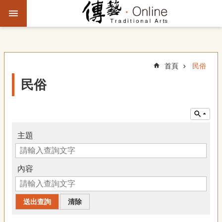
跳到主要內容區塊
進
階
搜
尋
首頁
民俗
民俗
主
題
故
事
主題
文
化
內容
觀
察
傳