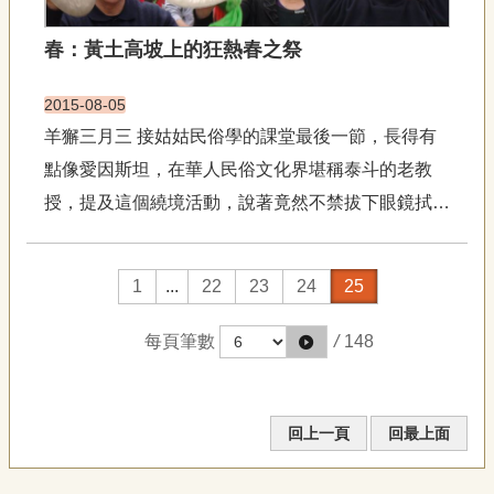
宣
告
春：黃土高坡上的狂熱春之祭
網
2015-08-05
站
導
羊獬三月三 接姑姑民俗學的課堂最後一節，長得有
覽
點像愛因斯坦，在華人民俗文化界堪稱泰斗的老教
F
授，提及這個繞境活動，說著竟然不禁拔下眼鏡拭
a
淚，我驚訝也好奇極了，是甚麼讓這位經歷過文革的
c
e
磨難，又踏遍中國土地的資深學者，還能有這樣的動
b
1
...
22
23
24
25
o
容？當時我在筆記本上寫下：「山西羊獬，三月三接
o
姑姑」。臥鋪火車搖...
k
每頁筆數
/
148
R
S
S
回上一頁
回最上面