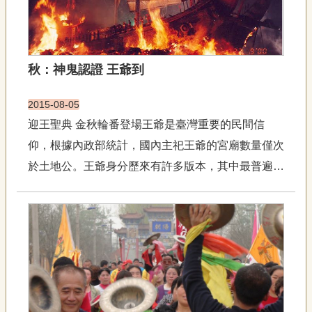
聯
絡
我
們
秋：神鬼認證 王爺到
資
訊
安
2015-08-05
全
迎王聖典 金秋輪番登場王爺是臺灣重要的民間信
政
仰，根據內政部統計，國內主祀王爺的宮廟數量僅次
策
資
於土地公。王爺身分歷來有許多版本，其中最普遍的
訊
說法是「瘟神」信仰。王爺數量、造型眾多，供奉方
政
式多元，有純粹供奉王爺、有奉祀王爺並迎送客王，
府
也有僅奉祀王船，且大多有姓無名。迎王爺 凝聚社
網
站
區向心力臺灣位於...
資
料
開
放