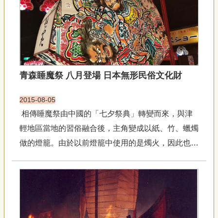
專
身體內化鑼鼓點節奏&nb...
區
關
於
我
們
青森睡魔祭 八月登場 日本無形民俗文化財
隱
2015-08-05
私
權
相傳睡魔祭由中國的「七夕祭典」轉變而來，與津
宣
輕地區當地的習俗融合後，主角變成以紙、竹、蠟燭
告
做的燈籠。由於以前燈籠中使用的是燭火，因此也被
資
訊
稱作火之祭典。伴隨著「Rassera！Rassera ！」的
網
祭典吆喝聲，任何人換上與被稱作「跳人
站
(HANETO)」祭典舞者的服裝，就能一起參加睡魔
導
祭。&...
覽