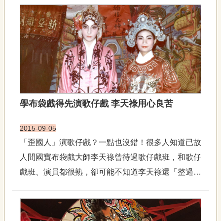
藝
P
e
o
p
l
e
傳
·
L
學布袋戲得先演歌仔戲 李天祿用心良苦
I
F
E
2015-09-05
「歪國人」演歌仔戲？一點也沒錯！很多人知道已故
傳
人間國寶布袋戲大師李天祿曾待過歌仔戲班，和歌仔
藝
家
戲班、演員都很熟，卻可能不知道李天祿還「整過戲
族
班」（組過劇團）和唱過歌仔戲。這幾張照片大約是
在民國70年左右，李天祿帶著來學布袋戲的外國學
影
生去看傳統戲曲，甚至也帶著學生親自粉墨登場。讓
音