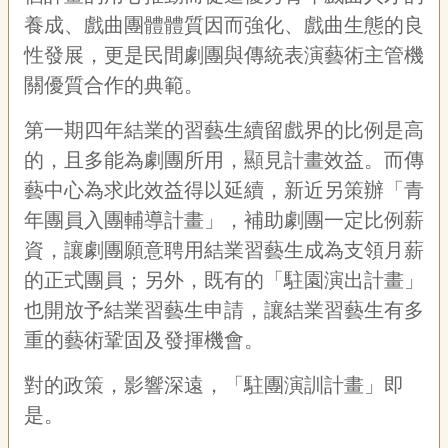
養成、戲曲團體體質因而強化、戲曲生態的良
性發展，更是民間劇團與傳統表演藝術主管機
關優質合作的典範。
第一期四年結業的習藝生續留戲界的比例是高
的，且多能為劇團所用，顯見計畫效益。而傳
藝中心為求此效益得以延續，新近另策辦「青
年團員入團輔導計畫」，補助劇團一定比例薪
資，讓劇團願意聘用結業習藝生成為支領月薪
的正式團員；另外，既有的「駐園演出計畫」
也開放予結業習藝生申請，讓結業習藝生有多
重的藝術鞏固及發揮機會。
對的政策，影響深遠，「駐團演訓計畫」即
是。