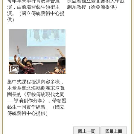
每年年末舉行育成聯合展
徐亞湘國立臺北藝術大學戲
演，由前場習藝生領銜主
劇系教授（徐亞湘提供）
演。（國立傳統藝術中心提
供）
集中式課程授課內容多樣，
本堂為臺北海鷗劇團宋厚寬
團長的《穿梭傳統現代之間
──導演創作分享》，帶領習
藝生一同實作練習。（國立
傳統藝術中心提供）
回上一頁
回最上面