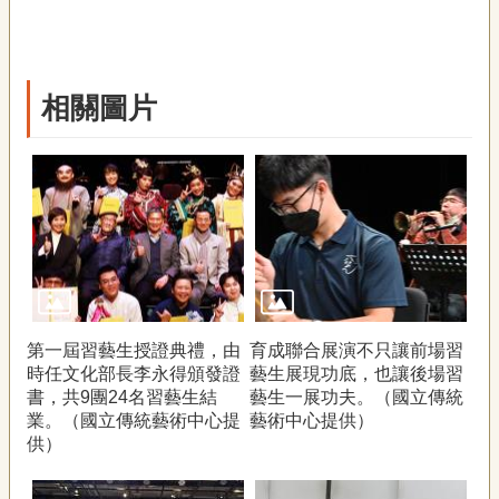
相關圖片
第一屆習藝生授證典禮，由
育成聯合展演不只讓前場習
時任文化部長李永得頒發證
藝生展現功底，也讓後場習
書，共9團24名習藝生結
藝生一展功夫。（國立傳統
業。（國立傳統藝術中心提
藝術中心提供）
供）