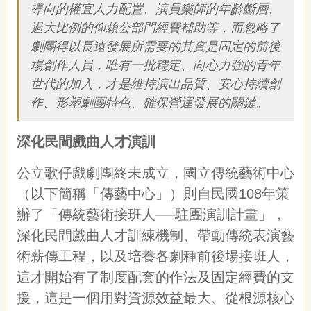
導向的權宜人力配置、演員樂師的年齡斷層、
專
區
過大比例的仰賴公部門經費補助等，而忽略了
劇團得以長遠發展所需要的其實是固定的前後
關
場創作人員，唯有一批穩定、向心力強的青年
於
世代的加入，才是維持演出品質、安心持續創
我
作、形塑劇團特色、確保營運發展的關鍵。
們
隱
深化民間戲曲人才演訓
私
權
公立歌仔戲劇團終未成立，國立傳統藝術中心
宣
告
（以下簡稱「傳藝中心」）則自民國108年策
資
辦了「傳統藝術接班人──駐團演訓計畫」，
訊
深化民間戲曲人才訓練機制、帶動傳統表演藝
網
術薪傳工程，以及培養各劇種前後場接班人，
站
導
這才開始有了制度配套的作法及固定經費的支
覽
援，這是一個用對資源效益最大、從根源核心