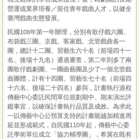
宣
營運或業界培養／留住青年戲曲人才，以健全
告
臺灣戲曲生態發展。
網
站
民國108年第一年辦理，分別有歌仔戲六團、
導
布袋戲三團、京戲、客家戲、北管戲曲各一
覽
團，總計十二團、習藝生六十名（前場四十一
F
名、後場十九名）通過審查，第二年則多了兩
a
c
團歌仔戲劇團、一團曲藝團及少了一個北管戲
e
b
曲團體，計有十四團、習藝生七十名（前場四
o
十六名、後場二十四名）參與，計畫執行過程
o
k
傳藝中心委託民間單位規劃期中、期末演出評
R
鑑事宜，以確保計畫執行品質及成效。為求此
S
一以傳藝中心公預算支持的計畫能越加精進周
S
延並形成範式，自民國110年起，傳藝中心委
託學術單位成立「協力輔導團」，希冀在既有