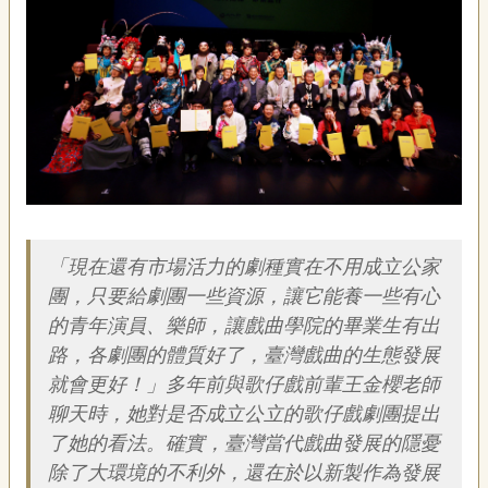
藝
P
e
o
p
l
e
傳
·
簡介
L
I
F
「現在還有市場活力的劇種實在不用成立公家
E
團，只要給劇團一些資源，讓它能養一些有心
的青年演員、樂師，讓戲曲學院的畢業生有出
傳
路，各劇團的體質好了，臺灣戲曲的生態發展
藝
家
就會更好！」多年前與歌仔戲前輩王金櫻老師
族
聊天時，她對是否成立公立的歌仔戲劇團提出
了她的看法。確實，臺灣當代戲曲發展的隱憂
影
除了大環境的不利外，還在於以新製作為發展
音