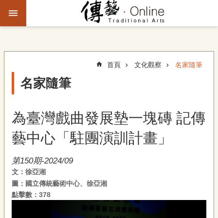
跳到主要內容區塊
進
階
搜
尋
首頁
文化觀察
名家隨筆
名家隨筆
主
題
為臺灣戲曲發展墊一塊磚 記傳
故
事
藝中心「駐團演訓計畫」
文
第150期-2024/09
化
文：徐亞湘
觀
圖：國立傳統藝術中心、徐亞湘
察
點擊數：378
傳