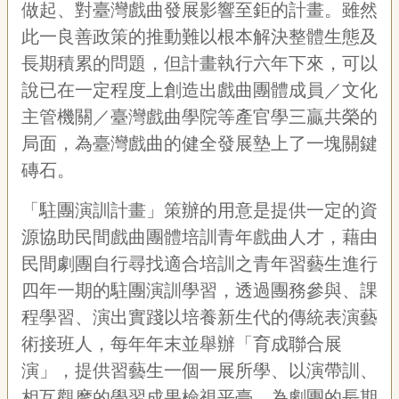
聯
做起、對臺灣戲曲發展影響至鉅的計畫。雖然
絡
此一良善政策的推動難以根本解決整體生態及
我
長期積累的問題，但計畫執行六年下來，可以
們
說已在一定程度上創造出戲曲團體成員／文化
資
訊
主管機關／臺灣戲曲學院等產官學三贏共榮的
安
局面，為臺灣戲曲的健全發展墊上了一塊關鍵
全
磚石。
政
策
資
「駐團演訓計畫」策辦的用意是提供一定的資
訊
源協助民間戲曲團體培訓青年戲曲人才，藉由
政
民間劇團自行尋找適合培訓之青年習藝生進行
府
四年一期的駐團演訓學習，透過團務參與、課
網
程學習、演出實踐以培養新生代的傳統表演藝
站
資
術接班人，每年年末並舉辦「育成聯合展
料
演」，提供習藝生一個一展所學、以演帶訓、
開
放
相互觀摩的學習成果檢視平臺，為劇團的長期