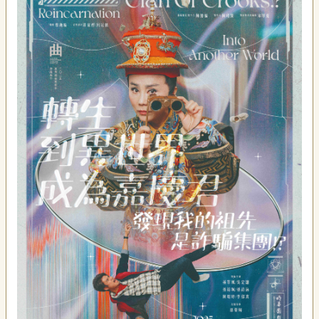
藝
P
e
o
p
l
e
傳
·
L
I
F
E
傳
藝
家
族
影
音