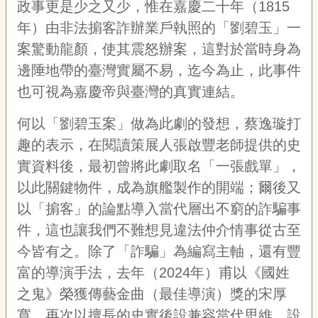
政事更是少之又少，惟在嘉慶二十年（1815
年）由非法掮客詐辦業戶執照的「劉碧玉」一
案驚動龍顏，使其震怒辦案，這對於當時身為
邊陲地帶的臺灣實屬不易，迄今為止，此事件
也可視為嘉慶帝與臺灣的真實連結。
何以「劉碧玉案」做為此劇的發想，蔡逸璇打
趣的表示，在閱讀策展人張啟豐老師提供的史
實資料後，最初曾將此劇取名「一張戲單」，
以此關鍵物件，成為旗艦製作的開端；爾後又
以「掮客」的論點導入當代層出不窮的詐騙事
件，這也讓我們不難想見違法仲介情事從古至
今皆有之。除了「詐騙」為編寫主軸，還有豐
富的導演手法，去年（2024年）甫以《國姓
之鬼》榮獲傳藝金曲（最佳導演）獎的宋厚
寬，再次以擅長的史實後設兼容當代思維，設