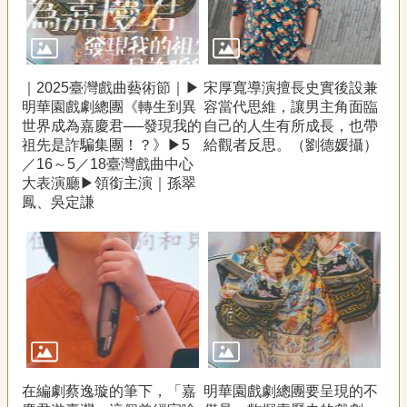
｜2025臺灣戲曲藝術節｜▶
宋厚寬導演擅長史實後設兼
明華園戲劇總團《轉生到異
容當代思維，讓男主角面臨
世界成為嘉慶君──發現我的
自己的人生有所成長，也帶
祖先是詐騙集團！？》▶5
給觀者反思。（劉德媛攝）
／16～5／18臺灣戲曲中心
大表演廳▶領銜主演｜孫翠
鳳、吳定謙
在編劇蔡逸璇的筆下，「嘉
明華園戲劇總團要呈現的不