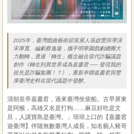
專
區
關
簡介
於
我
2025年，臺灣戲曲藝術節策展人張啟豐與導演
們
宋厚寬、編劇蔡逸璇，攜手明華園戲劇總團大
力翻轉，透過「轉生」概念融合當代詐騙議題
隱
私
創作《轉生到異世界成為嘉慶君 ── 發現我的
權
祖先是詐騙集團！？》，重新串聯嘉慶君與豐
宣
厚臺灣史料在當代議題中發酵。
告
資
訊
清朝皇帝嘉慶君，過來臺灣坐柴船。古早屏東
網
是阿猴，高雄又名是打狗……麻豆好吃是文
站
旦，人講寶島是臺灣。」琅琅上口的【嘉慶君
導
覽
遊臺灣】伴隨無數臺灣人成長，知名藝人豬哥