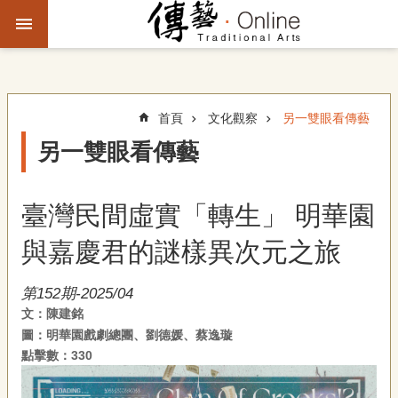
跳到主要內容區塊
進
階
搜
尋
首頁
文化觀察
另一雙眼看傳藝
另一雙眼看傳藝
主
題
臺灣民間虛實「轉生」 明華園
故
事
與嘉慶君的謎樣異次元之旅
文
第152期-2025/04
化
文：陳建銘
觀
圖：明華園戲劇總團、劉德媛、蔡逸璇
察
點擊數：330
傳