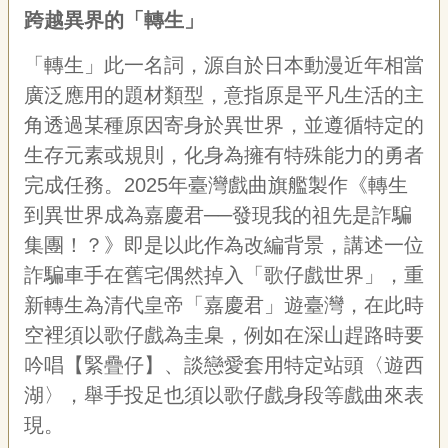
宣
跨越異界的「轉生」
告
「轉生」此一名詞，源自於日本動漫近年相當
網
廣泛應用的題材類型，意指原是平凡生活的主
站
導
角透過某種原因寄身於異世界，並遵循特定的
覽
生存元素或規則，化身為擁有特殊能力的勇者
F
完成任務。2025年臺灣戲曲旗艦製作《轉生
a
到異世界成為嘉慶君──發現我的祖先是詐騙
c
e
集團！？》即是以此作為改編背景，講述一位
b
o
詐騙車手在舊宅偶然掉入「歌仔戲世界」，重
o
新轉生為清代皇帝「嘉慶君」遊臺灣，在此時
k
空裡須以歌仔戲為圭臬，例如在深山趕路時要
R
S
吟唱【緊疊仔】、談戀愛套用特定站頭〈遊西
S
湖〉，舉手投足也須以歌仔戲身段等戲曲來表
現。