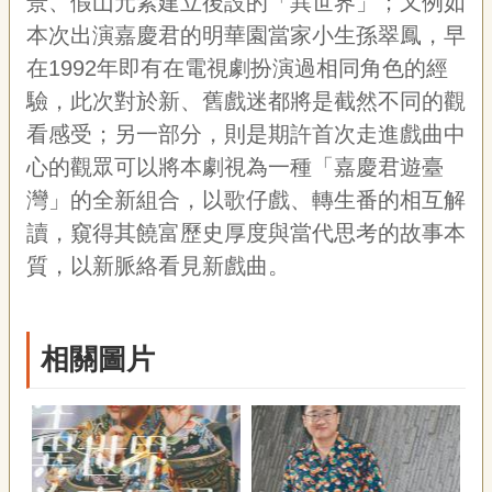
景、假山元素建立後設的「異世界」；又例如
本次出演嘉慶君的明華園當家小生孫翠鳳，早
在1992年即有在電視劇扮演過相同角色的經
驗，此次對於新、舊戲迷都將是截然不同的觀
看感受；另一部分，則是期許首次走進戲曲中
心的觀眾可以將本劇視為一種「嘉慶君遊臺
灣」的全新組合，以歌仔戲、轉生番的相互解
讀，窺得其饒富歷史厚度與當代思考的故事本
質，以新脈絡看見新戲曲。
相關圖片