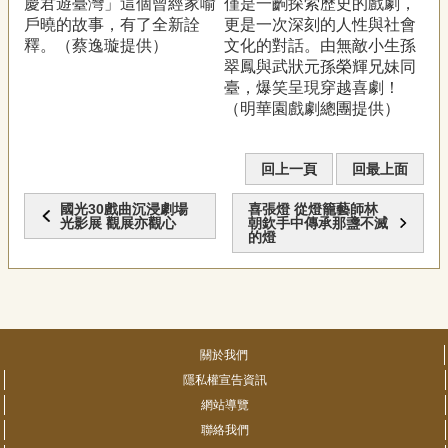
慶君遊臺灣」這個曾經家喻
僅是一齣探索歷史的戲劇，
戶曉的故事，有了全新詮
更是一次深刻的人性與社會
釋。（蔡逸璇提供）
文化的對話。由無敵小生孫
翠鳳與武狀元孫榮輝兄妹同
臺，爆笑呈現穿越喜劇！
（明華園戲劇總團提供）
回上一頁
回最上面
國光30戲曲沉浸劇場
喜張燈 從燈籠藝師林
光影展 觀展亦觀心
朝欽手中傳承那盞不滅
的燈
關於我們
隱私權宣告資訊
網站導覽
聯絡我們