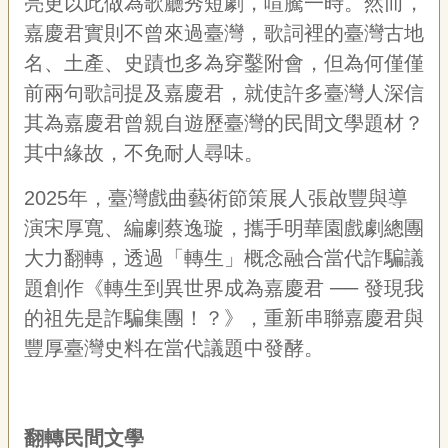
亮更以此做為歌廳秀短劇，喧騰一時。然而，
聯
絡
嘉慶君實則不曾來過臺灣，歌詞裡的臺灣古地
我
名、土產、史蹟也多為穿鑿附會，但為何僅僅
們
前兩句歌詞提及嘉慶君，就使許多臺灣人深信
資
其為嘉慶君曾親自遊歷臺灣的民間文學題材？
訊
安
其中緣故，不免耐人尋味。
全
政
2025年，臺灣戲曲藝術節策展人張啟豐與導
策
演宋厚寬、編劇蔡逸璇，攜手明華園戲劇總團
資
訊
大力翻轉，透過「轉生」概念融合當代詐騙議
題創作《轉生到異世界成為嘉慶君 ── 發現我
政
府
的祖先是詐騙集團！？》，重新串聯嘉慶君與
網
豐厚臺灣史料在當代議題中發酵。
站
資
料
開
翻轉民間文學
放