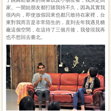
聯
絡
家。一開始朋友都打賭我待不久，因為其實我
我
很內向，即使放假回來也都只敢待在家裡，台
們
東對我而言是非常陌生的，直到去年我遇見糖
資
廠這個空間，在這待了三個月後，我發現我再
訊
也不想回去臺北。
安
全
政
策
資
訊
政
府
網
站
資
料
開
放