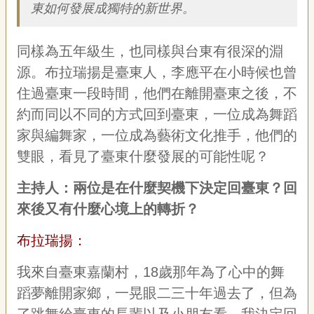
東如何發展成獨特的新世界。
專
區
同樣為五年級生，也同樣與台東有很深的淵
關
源。布拉瑞揚是臺東人，李應平在小時候也曾
於
我
住過臺東一段時間，他們在離開臺東之後，不
們
約而同以不同的方式回到臺東，一位成為舞蹈
隱
家與編舞家，一位成為藝術文化推手，他們的
私
雙眼，看見了臺東什麼發展的可能性呢？
權
宣
主持人
：
兩位是在什麼契機下決定回臺東
？
回
告
資
來後又有什麼心境上的轉折？
訊
布拉瑞揚：
網
站
我來自臺東嘉蘭村，18歲那年為了心中的舞
導
蹈夢離開家鄉，一晃眼二三十年過去了，但為
覽
了跳舞給臺東的長輩以及小朋友看，我決定回