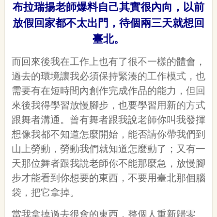
布拉瑞揚老師爆料自己其實很內向，以前
宣
告
放假回家都不太出門，待個兩三天就想回
臺北。
網
站
導
而回來後我在工作上也有了很不一樣的體會，
覽
過去的環境讓我必須保持緊湊的工作模式，也
F
需要有在短時間內創作完成作品的能力，但回
a
c
來後我得學習放慢腳步，也要學習用新的方式
e
跟舞者溝通。曾有舞者跟我說老師你叫我發揮
b
o
想像我都不知道怎麼開始，能否請你帶我們到
o
k
山上勞動，勞動我們就知道怎麼動了；又有一
天那位舞者跟我說老師你不能那麼急，放慢腳
R
S
步才能看到你想要的東西，不要用臺北那個腦
S
袋，把它拿掉。
當我拿掉過去很會的東西，整個人重新歸零