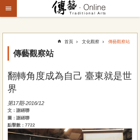
跳到主要內容區塊
進
階
搜
尋
首頁
文化觀察
傳藝觀察站
傳藝觀察站
主
題
翻轉角度成為自己 臺東就是世
故
事
界
文
第17期-2016/12
化
文：謝繕聯
觀
圖：謝繕聯
察
點擊數：7722
傳