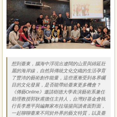
藝
P
e
o
p
l
e
傳
·
簡介
L
I
F
想到臺東，腦海中浮現出遼闊的山景與綿延壯
E
麗的海岸線，自然與傳統文化交織的生活孕育
了豐沛的藝術創作能量，這些逐漸受到各界矚
傳
目的文化發展，是否能帶給臺東更多機會？
藝
家
《傳藝Online》邀請樹德大學表演藝術系兼任
族
助理教授郭耿甫擔任主持人，台灣好基金會執
行長李應平與編舞家布拉瑞揚與讀者面對面，
影
一起聊聊臺東不同於外界的藝文特質，以及臺
音