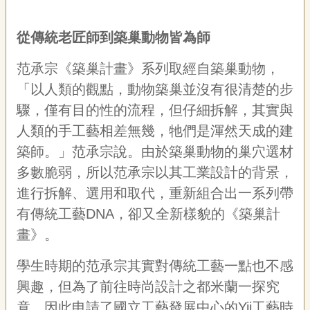
聯
絡
我
從傳統老匠師到築巢動物皆為師
們
范承宗《築巢計畫》系列取經自築巢動物，
資
「以人類的觀點，動物築巢並沒有很清楚的步
訊
安
驟，僅有目的性的流程，但仔細拆解，其實與
全
人類的手工藝相差無幾，牠們是渾然天成的建
政
策
築師。」范承宗說。由於築巢動物的巢穴選材
資
多數脆弱，所以范承宗以其工業設計的背景，
訊
進行拆解、選用和取代，重新組合出一系列帶
政
有傳統工藝DNA，卻又全新樣貌的《築巢計
府
網
畫》。
站
資
學生時期的范承宗其實對傳統工藝一點也不感
料
興趣，但為了前往時尚設計之都米蘭一探究
開
放
竟，因此申請了國立工藝發展中心的Yii工藝時