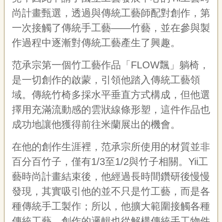
宣
尚計畫甄選，透過與傳統工藝師配對創作，第
告
一次接觸了傳統手工藝——竹藝，並在參與製
網
作過程中逐漸對傳統工藝產生了興趣。
站
導
范承宗第一個竹工藝作品「FLOW飄」躺椅，
覽
是一切創作的啟蒙，引領他踏入傳統工藝領
F
域。傳統竹椅多採水平垂直方式構成，但他選
a
c
擇用充滿流動感的雲狀線條形塑，這件作品也
e
成功地讓他獲得前往米蘭展出的機會。
b
o
o
在他的創作生涯裡，范承宗所使用的材質並非
k
百分百竹子，僅有1/3至1/2與竹子相關。Yii工
R
藝時尚計畫結束後，他經過長時間鑽研後慢慢
S
S
發現，其實吸引他的並不只是竹工藝，而是各
種傳統手工製作；所以，他擴大範圍接觸各種
傳統工藝，創作的邏輯也從解構傳統手工物件