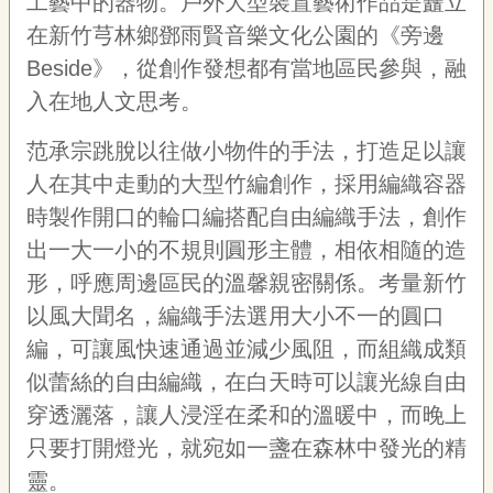
工藝中的器物。戶外大型裝置藝術作品是矗立
在新竹芎林鄉鄧雨賢音樂文化公園的《旁邊
Beside》，從創作發想都有當地區民參與，融
入在地人文思考。
范承宗跳脫以往做小物件的手法，打造足以讓
人在其中走動的大型竹編創作，採用編織容器
時製作開口的輪口編搭配自由編織手法，創作
出一大一小的不規則圓形主體，相依相隨的造
形，呼應周邊區民的溫馨親密關係。考量新竹
以風大聞名，編織手法選用大小不一的圓口
編，可讓風快速通過並減少風阻，而組織成類
似蕾絲的自由編織，在白天時可以讓光線自由
穿透灑落，讓人浸淫在柔和的溫暖中，而晚上
只要打開燈光，就宛如一盞在森林中發光的精
靈。