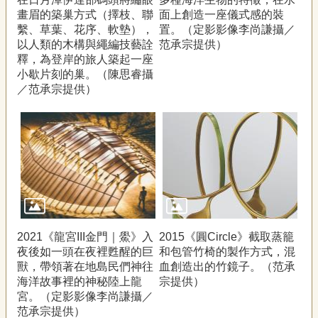
畫眉的築巢方式（擇枝、聯
面上創造一座儀式感的裝
繫、草葉、花序、軟墊），
置。（定影影像李尚謙攝／
以人類的木構與繩編技藝詮
范承宗提供）
釋，為登岸的旅人築起一座
小歇片刻的巢。（陳思睿攝
／范承宗提供）
2021《龍宮III金門｜鱟》入
2015《圓Circle》截取蒸籠
夜後如一頭在夜裡甦醒的巨
和包管竹椅的製作方式，混
獸，帶領著在地島民們神往
血創造出的竹鏡子。（范承
海洋故事裡的神秘陸上龍
宗提供）
宮。（定影影像李尚謙攝／
范承宗提供）