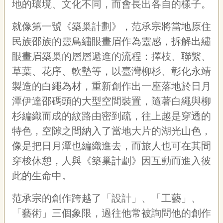
地的環境、文化不同，而會長出各自的樣子。
就像第一號《築巢計劃》，范承宗將當地原住
民族邵族的靈鳥繡眼畫眉作為靈感，拆解出繡
眼畫眉築巢的層層遞進的流程：擇枝、聯繫、
草葉、花序、軟墊等，以臺灣柳杉、彰化永靖
製造的白繩為材，重新創作出一座落地於日月
潭伊達邵碼頭的大型空間裝置，隨著白繩與柳
杉編織而成的紋路由密到疏，往上越是穿透的
特色，空隙之間納入了當地大片的湖光山色，
像是把日月潭也編織進去，而旅人也可在其間
穿梭休憩，人與《築巢計劃》因互動而進入彼
此的生命中。
范承宗的創作跨越了「設計」、「工藝」、
「藝術」三個象限，過往他常被詢問他的創作