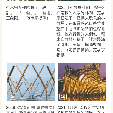
范承宗創作跨越了「設
2025《小竹屋計劃：粽子》
計」、「工藝」、「藝術」
在南投的孟宗竹林間，范承
三象限。（范承宗提供）
宗搭建了一座供人歇息的小
竹屋，造形靈感來自將竹葉
墊在手心裝填餡料的包粽過
程。他為行經的人們包一顆
來自竹林的粽子，裡頭裝滿
了微風、涼蔭、蟬鳴與閒
逸。（定影影像攝／范承宗
提供）
2019《築巢計畫I繡眼畫眉》
2021《龍宮II南投》竹集結
在日月潭伊達邵碼頭將繡眼
多種海洋生物的特徵，在水