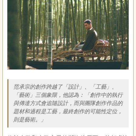
藝
P
e
o
p
l
e
傳
·
L
I
F
簡介
E
范承宗的創作跨越了「設計」、「工藝」、
傳
「藝術」三個象限，他認為：「創作中的執行
藝
與傳達方式會追隨設計，而與團隊創作作品的
家
題材和過程是工藝，最終創作的可能性定位，
族
則是藝術。」
影
音