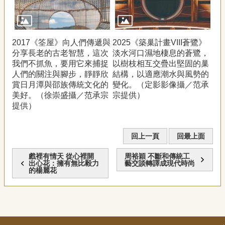
2017《筌屋》向人們傳遞與
2025《築巢計畫VIII蒼鷺》
分享長老的古老智慧，這次
淡水河口濕地棲息的蒼鷺，
我們不抓魚，要用它來捕捉
以樹枝相互交疊出堅固的巢
人們的關注與腳步，靜靜欣
結構，以適應潮水與風勢的
賞日月潭與邵族傳統文化的
變化。（定影影像攝／范承
美好。（徐崇盛攝／范承宗
宗提供）
提供）
回上一頁
回最上面
戲裡有情天 從心裡開
周裕穎 不斷和傳統工
出心花：擁有無比毅力
藝交談轉譯成現代時尚
的楊麗花