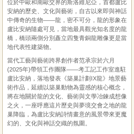
位於中歐和南歐交界的斯洛維尼亞，首都盧比
專
安納的歷史、文化與藝術，自古以來即與神話
區
中傳奇的生物——龍，密不可分，龍的形象在
關
盧比安納隨處可見，當地最具觀光知名度的龍
於
橋，橋頭兩側分別矗立四隻青銅龍雕像更是當
我
們
地代表性建築物。
隱
當代工藝與藝術跨界創作者范承宗於六月
私
(2025年)帶領工作團隊——考工記工作室進駐
權
宣
盧比安納，落地發表《築巢計劃IX龍》地景藝
告
術作品，延續以築巢動物為靈感的核心概念，
資
訊
將在地關於龍的文化、藝術與文學冶鍊成想像
之火，一座呼應這片歷史與夢境交會之地的龍
網
站
巢降臨，為盧比安納詩情畫意的風景帶來更魔
導
幻的、文化與神話交織的氛圍。
覽