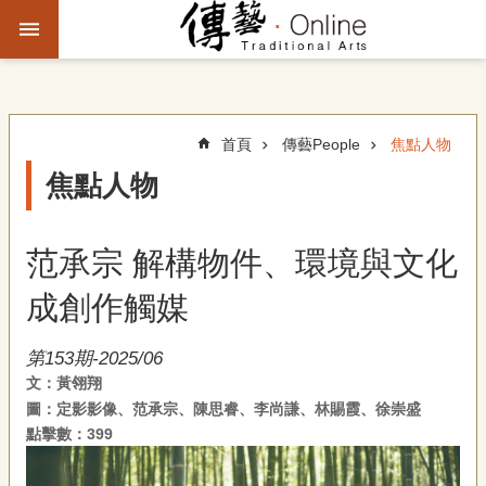
跳到主要內容區塊
進
階
搜
尋
首頁
傳藝People
焦點人物
焦點人物
主
題
范承宗 解構物件、環境與文化
故
事
成創作觸媒
文
第153期-2025/06
化
文：黃翎翔
觀
圖：定影影像、范承宗、陳思睿、李尚謙、林賜霞、徐崇盛
察
點擊數：399
傳