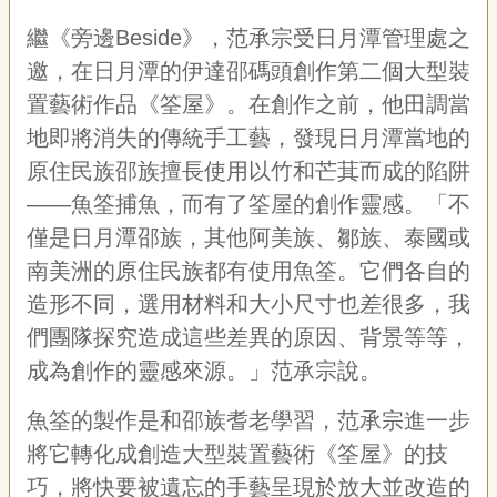
繼《旁邊Beside》，范承宗受日月潭管理處之
邀，在日月潭的伊達邵碼頭創作第二個大型裝
置藝術作品《筌屋》。在創作之前，他田調當
地即將消失的傳統手工藝，發現日月潭當地的
原住民族邵族擅長使用以竹和芒萁而成的陷阱
——魚筌捕魚，而有了筌屋的創作靈感。「不
僅是日月潭邵族，其他阿美族、鄒族、泰國或
南美洲的原住民族都有使用魚筌。它們各自的
造形不同，選用材料和大小尺寸也差很多，我
們團隊探究造成這些差異的原因、背景等等，
成為創作的靈感來源。」范承宗說。
魚筌的製作是和邵族耆老學習，范承宗進一步
將它轉化成創造大型裝置藝術《筌屋》的技
巧，將快要被遺忘的手藝呈現於放大並改造的