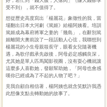
好，若忙到「錢大腹，人落肉」（賺大錢卻享
受不到），就不值得了。
想從歷史高度寫出「楊麗花」象徵性的我，當
場翻出日本大河劇《篤姬》給楊阿姨看。培訓
篤姬成為幕府將軍之妻的「幾島」，在辭別篤
姬離開大奧前說了一段話動人心弦，我聯想到
楊麗花的小生母親筱長守，眼看女兒隨著機
遇，為歌仔戲承先啟後，阿母必定感觸良深，
尤其她是單人匹馬闖影視圈，沒有耍心機就讓
這麼多人喜歡她，發願幫助她，「阿母也會感
嘆你已經成為了不起的人物了吧？」
見我自顧自相信著，楊阿姨也就含笑默許我憑
此想像支點去轉動她的故事了。