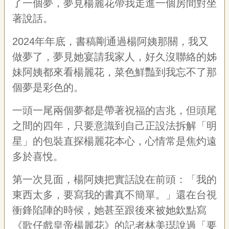
了一個夢，夢見楊麗花帶我走進一個房間對坐
聯
絡
著說話。
我
們
2024年年底，書稿剛通過楊阿姨那關，我又
資
做夢了，夢見她宴請我家人，好久沒聯絡的姊
訊
妹阿姨都來看楊麗花，菜色鮮豔到我忘不了那
安
個夢是彩色的。
全
政
策
一頭一尾兩個夢都是帶著祝福的吉兆，但頭尾
資
之間的四年，只要意識到自己正設法拆解「明
訊
星」的包裝直探楊麗花本心，心情常是焦灼遠
政
多於喜悅。
府
網
第一次見面，楊阿姨把實話說在前頭：「我的
站
資
東西太多，要寫我的書真不簡單。」還在台視
料
衝鋒陷陣的時候，她甚至跟後來被她欽點寫
開
放
《歌仔戲皇帝楊麗花》的記者林美璱說過「要