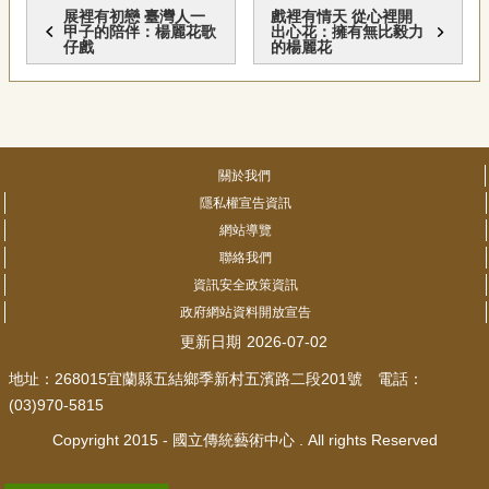
展裡有初戀 臺灣人一
戲裡有情天 從心裡開
甲子的陪伴：楊麗花歌
出心花：擁有無比毅力
仔戲
的楊麗花
關於我們
隱私權宣告資訊
網站導覽
聯絡我們
資訊安全政策資訊
政府網站資料開放宣告
更新日期
2026-07-02
地址：268015宜蘭縣五結鄉季新村五濱路二段201號 電話：
(03)970-5815
Copyright 2015 - 國立傳統藝術中心 . All rights Reserved