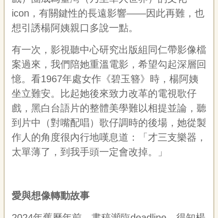
icon，有關鍵性的長遠影響——因此再難，也
想引誘楊阿姨親口多說一點。
有一次，影視聽中心研究出版組同仁帶影像檔
案過來，我們陪她重溫電影，希望勾起深層回
憶。看1967年處女作《碧玉簪》時，楊阿姨
坐立難安。比起她後來致力改革的電視歌仔
戲，黑白台語片的整體美學難以相提並論，聽
到片中（對嘴配唱）歌仔調時的後場，她從製
作人的角度很內行地嘆息道：「才三支樂器，
太單薄了，到我手頭一定會改掉。」
愛與想像轉動故事
2024年舊曆年前，書稿瀕臨deadline，得知楊