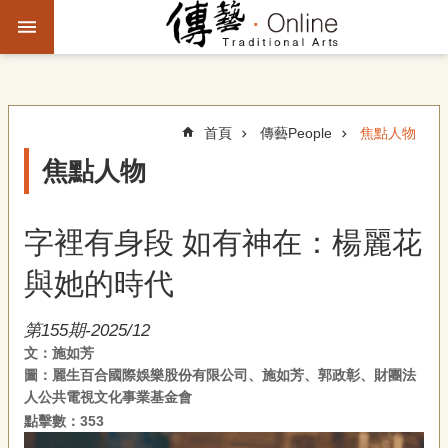
跳到主要內容區塊
進
階
搜
尋
首頁
傳藝People
焦點人物
焦點人物
主
題
字裡有身段 如有神在：楊麗花
故
事
與她的時代
文
第155期-2025/12
化
文：施如芳
觀
圖：麗生百合國際娛樂股份有限公司、施如芳、郭政彰、財團法
察
人公共電視文化事業基金會
點擊數：353
傳