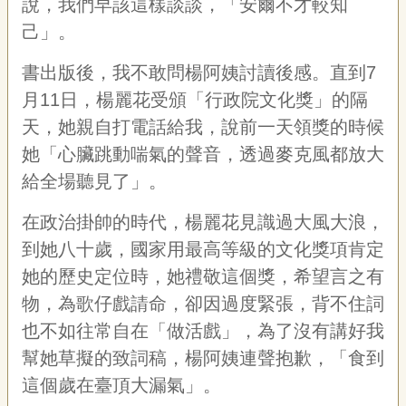
說，我們早該這樣談談，「安爾不才較知
己」。
書出版後，我不敢問楊阿姨討讀後感。直到7
月11日，楊麗花受頒「行政院文化獎」的隔
天，她親自打電話給我，說前一天領獎的時候
她「心臟跳動喘氣的聲音，透過麥克風都放大
給全場聽見了」。
在政治掛帥的時代，楊麗花見識過大風大浪，
到她八十歲，國家用最高等級的文化獎項肯定
她的歷史定位時，她禮敬這個獎，希望言之有
物，為歌仔戲請命，卻因過度緊張，背不住詞
也不如往常自在「做活戲」，為了沒有講好我
幫她草擬的致詞稿，楊阿姨連聲抱歉，「食到
這個歲在臺頂大漏氣」。