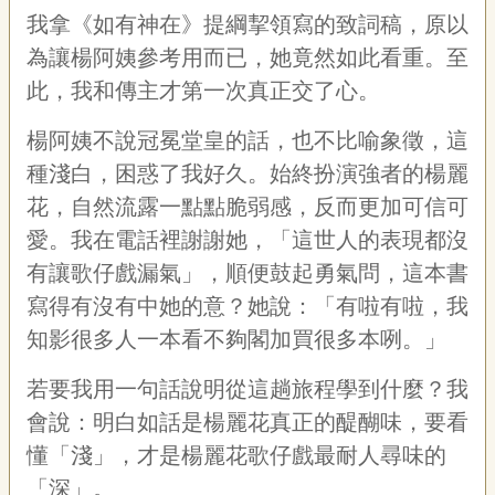
我拿《如有神在》提綱挈領寫的致詞稿，原以
為讓楊阿姨參考用而已，她竟然如此看重。至
此，我和傳主才第一次真正交了心。
楊阿姨不說冠冕堂皇的話，也不比喻象徵，這
種淺白，困惑了我好久。始終扮演強者的楊麗
花，自然流露一點點脆弱感，反而更加可信可
愛。我在電話裡謝謝她，「這世人的表現都沒
有讓歌仔戲漏氣」，順便鼓起勇氣問，這本書
寫得有沒有中她的意？她說：「有啦有啦，我
知影很多人一本看不夠閣加買很多本咧。」
若要我用一句話說明從這趟旅程學到什麼？我
會說：明白如話是楊麗花真正的醍醐味，要看
懂「淺」，才是楊麗花歌仔戲最耐人尋味的
「深」。