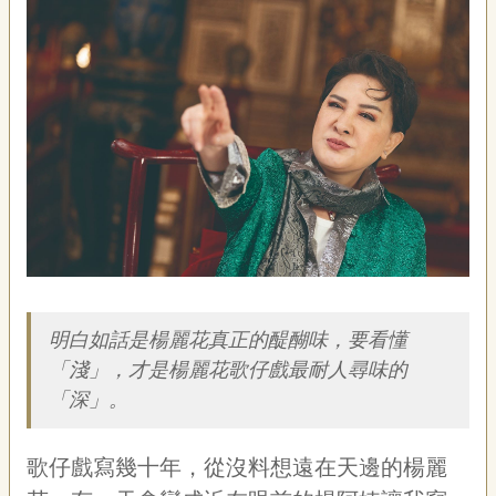
藝
P
e
o
p
l
e
傳
·
L
I
F
E
簡介
傳
明白如話是楊麗花真正的醍醐味，要看懂
藝
「淺」，才是楊麗花歌仔戲最耐人尋味的
家
「深」。
族
歌仔戲寫幾十年，從沒料想遠在天邊的楊麗
影
音