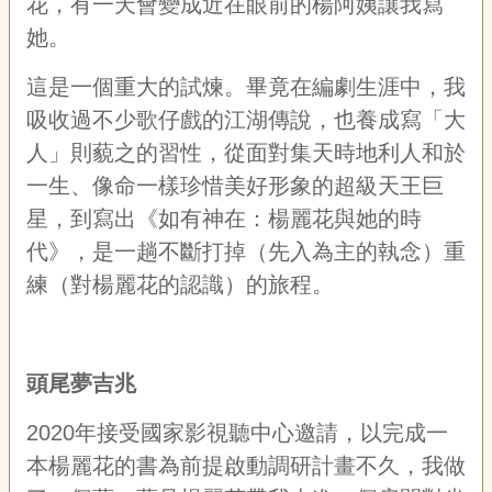
花，有一天會變成近在眼前的楊阿姨讓我寫
專
她。
區
這是一個重大的試煉。畢竟在編劇生涯中，我
關
吸收過不少歌仔戲的江湖傳說，也養成寫「大
於
我
人」則藐之的習性，從面對集天時地利人和於
們
一生、像命一樣珍惜美好形象的超級天王巨
隱
星，到寫出《如有神在：楊麗花與她的時
私
代》，是一趟不斷打掉（先入為主的執念）重
權
宣
練（對楊麗花的認識）的旅程。
告
資
訊
頭尾夢吉兆
網
站
2020年接受國家影視聽中心邀請，以完成一
導
覽
本楊麗花的書為前提啟動調研計畫不久，我做