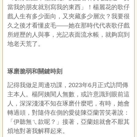
宣
當我的朋友就別寫我的東西」！楊麗花的歌仔
告
戲人生有多少面向，又夾藏多少層次？我要很
網
久之後才看懂皮毛——她在那時代代表歌仔戲
站
所經歷的人與事，光記表面流水帳，就夠寫到
導
覽
地老天荒了。
F
a
c
琢磨脆弱和關鍵時刻
e
b
o
記得我做足周邊功課，2023年6月正式訪問傳
o
k
主本人。楊阿姨閱人無數，或許意識到眼前這
人，深深淺淺不知在琢磨什麼吧，有時，她會
R
S
轉過頭，對隨侍在側的愛徒陳亞蘭苦笑著說：
S
「伊聽無ㄟ款呢？」接著，亞蘭姐就會不厭其
煩地對著我解釋起來。