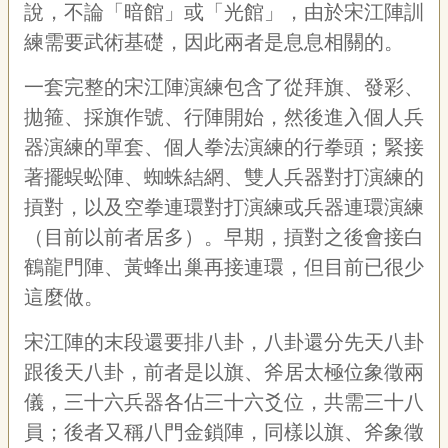
說，不論「暗館」或「光館」，由於宋江陣訓
練需要武術基礎，因此兩者是息息相關的。
一套完整的宋江陣演練包含了從拜旗、發彩、
拋箍、採旗作號、行陣開始，然後進入個人兵
器演練的單套、個人拳法演練的行拳頭；緊接
著擺蜈蚣陣、蜘蛛結網、雙人兵器對打演練的
摃對，以及空拳連環對打演練或兵器連環演練
（目前以前者居多）。早期，摃對之後會接白
鶴龍門陣、黃蜂出巢再接連環，但目前已很少
這麼做。
宋江陣的末段還要排八卦，八卦還分先天八卦
跟後天八卦，前者是以旗、斧居太極位象徵兩
儀，三十六兵器各佔三十六爻位，共需三十八
員；後者又稱八門金鎖陣，同樣以旗、斧象徵