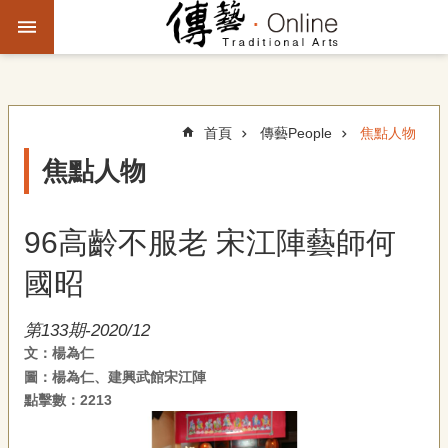
跳到主要內容區塊
進
階
搜
尋
首頁
傳藝People
焦點人物
焦點人物
主
題
96高齡不服老 宋江陣藝師何
故
事
國昭
文
第133期-2020/12
化
文：楊為仁
觀
圖：楊為仁、建興武館宋江陣
察
點擊數：2213
傳