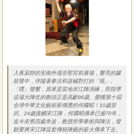
藝
P
e
o
p
l
e
傳
·
簡介
L
I
F
入夜寂靜的安南外塭崇聖宮前廣場，響亮的鑼
E
鼓聲中，伴隨著拳法和器械對打的「吼」、
「嘿」聲響，原來是當地宋江陣演練，而指導
傳
這場大陣仗的教頭正是高齡96歲、榮獲第十屆
藝
家
全球中華文化藝術薪傳獎的何國昭！10歲習
族
武、24歲接觸宋江陣，何國昭傳承已逾70年，
迄今依舊四處奔波，教授所學拳術與陣法，發
影
願要將宋江陣這套傳統陣藝的薪火傳承下去。
音