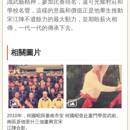
識武藝精神，參加比賽得名，還可光耀村莊和
學校名聲，這樣的意義和價值正是他畢生推動
宋江陣不遺餘力的最大動力，並期盼薪火相
傳，一代一代的傳承下去。
相關圖片
2010年，何國昭與臺南市安
何國昭曾赴廈門學習武術。
南區原佃里什三佃慶興宮宋
江陣合影。