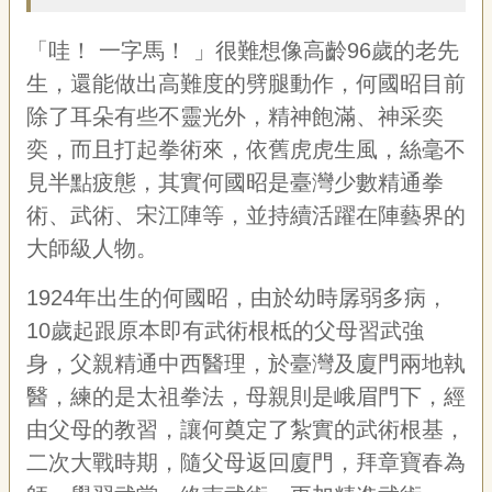
專
區
「哇！
一字馬！
」很難想像高齡
96
歲的老先
生，還能做出高難度的劈腿動作，何國昭目前
關
除了耳朵有些不靈光外，精神飽滿、神采奕
於
我
奕，而且打起拳術來，依舊虎虎生風，絲毫不
們
見半點疲態，其實何國昭是臺灣少數精通拳
隱
術、武術、宋江陣等，並持續活躍在陣藝界的
私
大師級人物。
權
宣
1924
年出生的何國昭，由於幼時孱弱多病，
告
資
10
歲起跟原本即有武術根柢的父母習武強
訊
身，父親精通中西醫理，於臺灣及廈門兩地執
網
醫，練的是太祖拳法，母親則是峨眉門下，經
站
由父母的教習，讓何奠定了紮實的武術根基，
導
覽
二次大戰時期，隨父母返回廈門，拜章寶春為