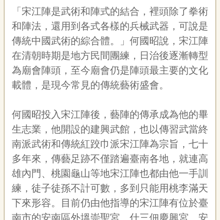
宣
「宋江陣是武術和陣式的結合，裡頭除了拳術
告
和陣法，還用到各式各樣的兵械武器，可說是
網
傳統中國武術的綜合體。」何國昭說，宋江陣
站
在清朝時期是地方民間團練，日治後逐漸轉型
導
覽
為廟會陣頭，至今廟會仍是陣頭最主要的文化
載體，是現今常見的傳統藝術盛會。
F
a
c
何國昭投入宋江陣後，藝陣的傳承成為他的畢
e
b
生志業，他開設的建興武館，也以傳習武當終
o
o
南派武術和傳統紅跤巾派宋江陣為宗旨，七十
k
多年來，傳藝足跡不僅踏遍臺南各地，就連高
R
雄內門、桃園龜山等地宋江陣也都由他一手訓
S
S
練，徒子徒孫不計可數，多到只能用桃李滿天
下來形容。目前仍由他指導的宋江陣有位於臺
南市的安南區外塭崇聖宮、什三佃慶興宮、安