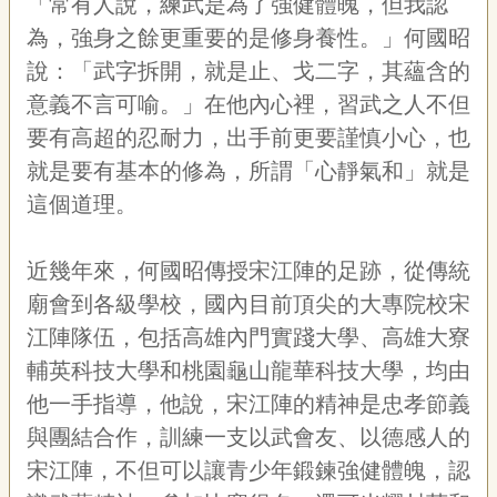
「常有人說，練武是為了強健體魄，但我認
為，強身之餘更重要的是修身養性。」何國昭
說：「武字拆開，就是止、戈二字，其蘊含的
意義不言可喻。」在他內心裡，習武之人不但
要有高超的忍耐力，出手前更要謹慎小心，也
就是要有基本的修為，所謂「心靜氣和」就是
這個道理。
近幾年來，何國昭傳授宋江陣的足跡，從傳統
廟會到各級學校，國內目前頂尖的大專院校宋
江陣隊伍，包括高雄內門實踐大學、高雄大寮
輔英科技大學和桃園龜山龍華科技大學，均由
他一手指導，他說，宋江陣的精神是忠孝節義
與團結合作，訓練一支以武會友、以德感人的
宋江陣，不但可以讓青少年鍛鍊強健體魄，認