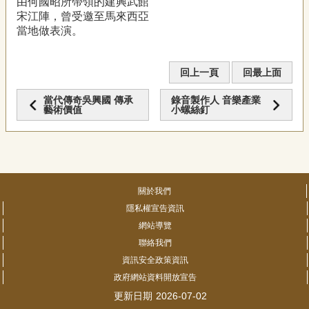
由何國昭所帶領的建興武館
宋江陣，曾受邀至馬來西亞
當地做表演。
回上一頁
回最上面
當代傳奇吳興國 傳承
錄音製作人 音樂產業
藝術價值
小螺絲釘
關於我們
隱私權宣告資訊
網站導覽
聯絡我們
資訊安全政策資訊
政府網站資料開放宣告
更新日期
2026-07-02