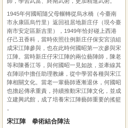
師，學習武當、終南武術，更加精進武術。
聯
絡
1945年何國昭隨父母輾轉從烏水橋（ 今臺
南
我
們
市永康區烏竹里）返回祖居地新庄仔（現今臺
南市安定區新吉里），
1949
年恰好碰上西港
資
訊
仔己丑香科，當時依照往例新庄仔保安宮須組
安
成宋江陣參與，也在此時何國昭第一次參與宋
全
政
江陣。當時新庄仔宋江陣的兩位藝陣師，陳老
策
等和陳番江等，與何國昭一見如故，並牽線其
資
訊
在陣頭中擔任助理教練，從中學習各種與宋江
陣相關文化。當老一輩藝師逐漸退休，何國昭
政
府
也擔起傳承重責，持續推動宋江陣文化，並成
網
立建興武館，成了培養宋江陣藝師重要的搖籃
站
資
。
料
開
宋江陣 拳術結合陣法
放