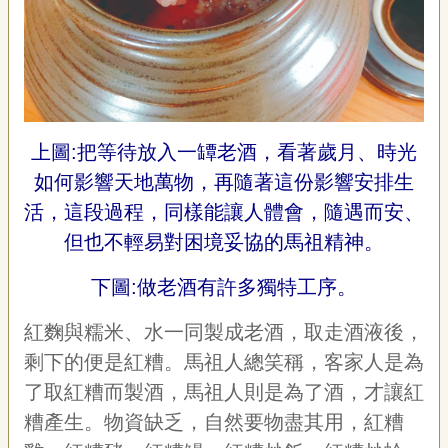
上圖:把等待放入一罈老酒，看著歲月、時光
如何影響天地萬物，再隨著這份影響安排生
活，這段過程，同樣能讓人體會，隨遇而安、
但也不輕易對困境妥協的馬祖精神。
下圖:做老酒有許多獨特工序。
紅麴與糯米、水一同製成老酒，取走酒液後，
剩下的便是紅糟。馬祖人總笑稱，客家人是為
了取紅糟而製酒，馬祖人則是為了酒，才讓紅
糟產生。物資缺乏，自然要物盡其用，紅糟