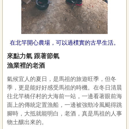
宣
告
網
站
導
覽
在北竿開心農場，可以過樸實的古早生活。
F
來點力氣
跟著節氣
a
c
漁業裡的老酒
e
b
o
氣候宜人的夏日，是馬祖的旅遊旺季，但冬
o
季，更是能好好感受馬祖的時機。在冬日清晨
k
往北竿橋仔村的大海前一站，一邊看著眼前海
R
S
面上的傳統定置漁船，一邊被強勁冷風颳得跳
S
腳時，大抵就能明白，老酒，真是馬祖的人事
物土釀出來的。