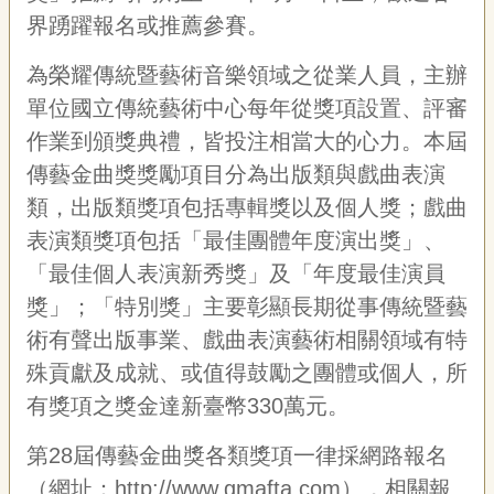
專
界踴躍報名或推薦參賽。
區
為榮耀傳統暨藝術音樂領域之從業人員，主辦
關
單位國立傳統藝術中心每年從獎項設置、評審
於
作業到頒獎典禮，皆投注相當大的心力。本屆
我
們
傳藝金曲獎獎勵項目分為出版類與戲曲表演
類，出版類獎項包括專輯獎以及個人獎；戲曲
隱
私
表演類獎項包括「最佳團體年度演出獎」、
權
「最佳個人表演新秀獎」及「年度最佳演員
宣
告
獎」；「特別獎」主要彰顯長期從事傳統暨藝
資
術有聲出版事業、戲曲表演藝術相關領域有特
訊
殊貢獻及成就、或值得鼓勵之團體或個人，所
網
有獎項之獎金達新臺幣330萬元。
站
導
第28屆傳藝金曲獎各類獎項一律採網路報名
覽
（網址：
http://www.gmafta.com
），相關報