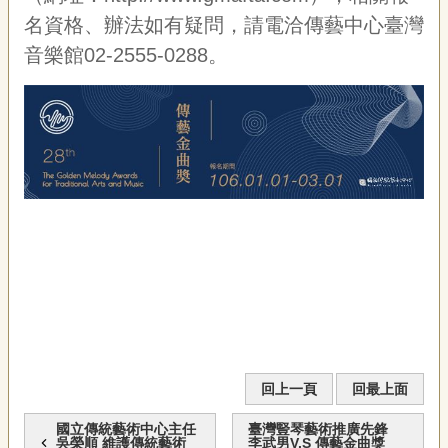
聯
名資格、辦法如有疑問，請電洽傳藝中心臺灣
絡
我
音樂館02-2555-0288。
們
資
訊
安
全
政
策
資
訊
政
府
網
站
資
回上一頁
回最上面
料
開
國立傳統藝術中心主任
臺灣豎琴藝術推廣先鋒
放
吳榮順 維護傳統藝術
李武男V.S 傳藝金曲獎