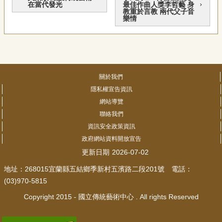
在當代發光
最佳作曲人獎李哲藝 身
宣
教重於言教 兩代父子音
告
樂情
網
站
導
覽
關於我們
F
隱私權宣告資訊
a
網站導覽
c
聯絡我們
e
b
資訊安全政策資訊
o
政府網站資料開放宣告
o
k
更新日期
2026-07-02
R
地址：268015宜蘭縣五結鄉季新村五濱路二段201號 電話：
S
(03)970-5815
S
Copyright 2015 - 國立傳統藝術中心 . All rights Reserved