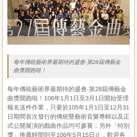
藝
P
e
o
p
l
e
簡介
傳
·
L
每年傳統藝術界最期待的盛會-第28屆傳藝金
I
曲獎開跑啦！
F
E
每年傳統藝術界最期待的盛會-第28屆傳藝金
傳
曲獎開跑啦！106年1月1日至3月1日開始受理
藝
家
報名送件作業，只要於105年1月1日至12月31
族
日期間首次發行的傳統暨藝術音樂專輯以及正
式公開展演的戲曲作品均可參賽；另外「特別
影
獎」推薦時間則至106年5月15日止，歡迎各
音