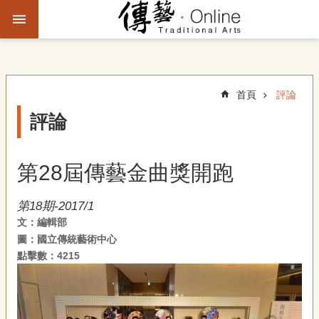
跳到主要內容區塊
進
階
搜
尋
首頁
評論
評論
主
題
第28屆傳藝金曲獎開跑
故
事
第18期-2017/1
文：編輯部
文
圖：國立傳統藝術中心
化
觀
點擊數：4215
察
傳