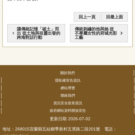
回上一頁
回最上面
讓傳統記憶「破土」而
傳統刺繡的他與她 從
出 從土地與祖靈出發的
不專屬女性的府城光彩
跨海對話行動
工藝
關於我們
隱私權宣告資訊
網站導覽
聯絡我們
資訊安全政策資訊
政府網站資料開放宣告
更新日期
2026-07-02
地址：268015宜蘭縣五結鄉季新村五濱路二段201號 電話：