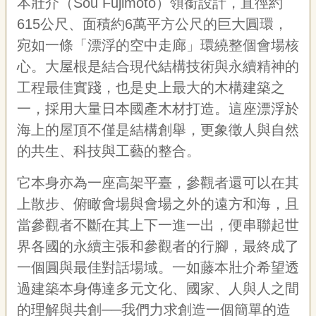
本壯介（Sou Fujimoto）領銜設計，直徑約
聯
絡
615公尺、面積約6萬平方公尺的巨大圓環，
我
宛如一條「漂浮的空中走廊」環繞整個會場核
們
心。大屋根是結合現代結構技術與永續精神的
資
工程最佳實踐，也是史上最大的木構建築之
訊
安
一，採用大量日本國產木材打造。這座漂浮於
全
海上的屋頂不僅是結構創舉，更象徵人與自然
政
的共生、科技與工藝的整合。
策
資
訊
它本身亦為一座高架平臺，參觀者還可以在其
上散步、俯瞰會場與會場之外的遠方和海，且
政
府
當參觀者不斷在其上下一進一出，便串聯起世
網
界各國的永續主張和參觀者的行腳，最終成了
站
資
一個圓與最佳對話場域。一如藤本壯介希望透
料
過建築本身傳達多元文化、國家、人與人之間
開
的理解與共創──我們力求創造一個簡單的造
放