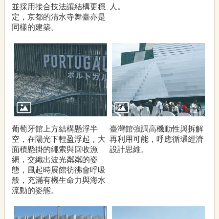
並採用接合技法讓結構更穩
人。
定，京都的清水寺舞臺亦是
同樣的建築。
葡萄牙館上方結構懸浮半
臺灣館強調高機動性與拆解
空，在陽光下輕盈浮起，大
再利用可能，呼應循環經濟
面積懸掛的繩索與回收漁
設計思維。
網，交織出波光粼粼的姿
態，風起時展館彷彿會呼吸
般，充滿有機生命力與海水
流動的姿態。