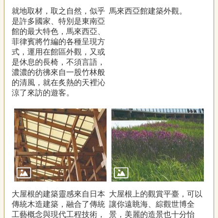
就地取材，取之自然，似乎
馬來西亞館建築外觀。
是許多國家、特別是東南亞
館的最大特色，馬來西亞、
菲律賓將竹編的各種呈現方
式，運用在館區外觀，又或
是休息的長椅，不須言語，
濃濃的彷彿來自一股竹林般
的清風，就在炙熱的天裡沁
涼了來訪的遊客。
大屋根的建築靈感來自日本
大屋根上的觀賞平臺，可以
傳統木造建築，融合了傳統
讓你遠眺海、綜觀世博全
工藝概念與現代工程技術，
景，美麗的造景也十分怡