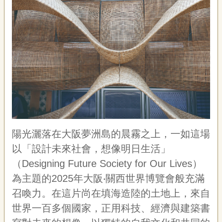
藝
P
e
o
p
l
e
傳
·
L
I
F
E
陽光灑落在大阪夢洲島的晨霧之上，一如這場
以「設計未來社會，想像明日生活」
傳
藝
（Designing Future Society for Our Lives）
家
為主題的2025年大阪‧關西世界博覽會般充滿
族
召喚力。在這片尚在填海造陸的土地上，來自
世界一百多個國家，正用科技、經濟與建築書
影
音