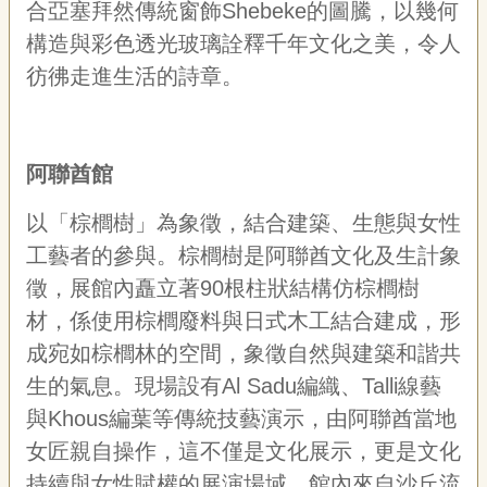
合亞塞拜然傳統窗飾Shebeke的圖騰，以幾何
構造與彩色透光玻璃詮釋千年文化之美，令人
彷彿走進生活的詩章。
阿聯酋館
以「棕櫚樹」為象徵，結合建築、生態與女性
工藝者的參與。棕櫚樹是阿聯酋文化及生計象
徵，展館內矗立著90根柱狀結構仿棕櫚樹
材，係使用棕櫚廢料與日式木工結合建成，形
成宛如棕櫚林的空間，象徵自然與建築和諧共
生的氣息。現場設有Al Sadu編織、Talli線藝
與Khous編葉等傳統技藝演示，由阿聯酋當地
女匠親自操作，這不僅是文化展示，更是文化
持續與女性賦權的展演場域。館內來自沙丘流