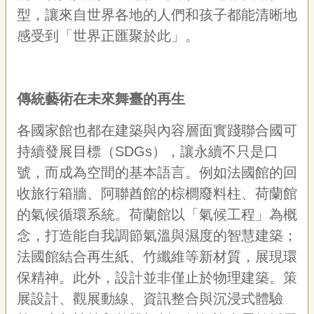
宣
型，讓來自世界各地的人們和孩子都能清晰地
告
感受到「世界正匯聚於此」。
網
站
導
傳統藝術在未來舞臺的再生
覽
F
各國家館也都在建築與內容層面實踐聯合國可
a
持續發展目標（SDGs），讓永續不只是口
c
e
號，而成為空間的基本語言。例如法國館的回
b
o
收旅行箱牆、阿聯酋館的棕櫚廢料柱、荷蘭館
o
的氣候循環系統。荷蘭館以「氣候工程」為概
k
念，打造能自我調節氣溫與濕度的智慧建築；
R
S
法國館結合再生紙、竹纖維等新材質，展現環
S
保精神。此外，設計並非僅止於物理建築。策
展設計、觀展動線、資訊整合與沉浸式體驗