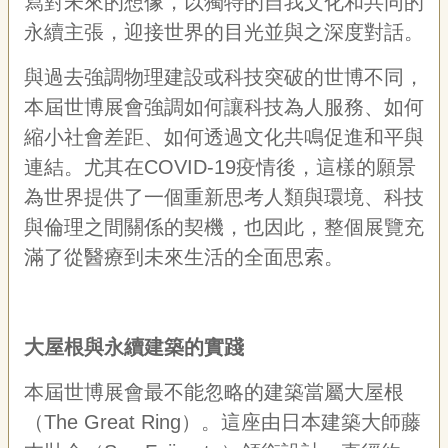
寫對未來的想像，以獨特的自我文化和共同的
專
永續主張，迎接世界的目光並與之深度對話。
區
與過去強調物理建設或科技突破的世博不同，
關
本屆世博展會強調如何讓科技為人服務、如何
於
我
縮小社會差距、如何透過文化共鳴促進和平與
們
連結。尤其在COVID-19疫情後，這樣的願景
隱
為世界提供了一個重新思考人類與環境、科技
私
與倫理之間關係的契機，也因此，整個展覽充
權
宣
滿了從醫療到未來生活的全面思索。
告
資
訊
大屋根與永續建築的實踐
網
站
本屆世博展會最不能忽略的建築當屬大屋根
導
覽
（The Great Ring）。這座由日本建築大師藤