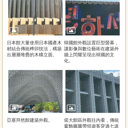
日本館大量使用日本國產木
韓國館外觀設置巨型螢幕，
材結合傳統榫卯技法，構築
讓影像與數位藝術在建築外
出層層堆疊的木構立面。
牆上閃耀呈現出韓國的文
化。
亞塞拜然館建築外觀。
偌大館區外觀往內看，傳統
窗飾圖騰帶領遊客穿過七道