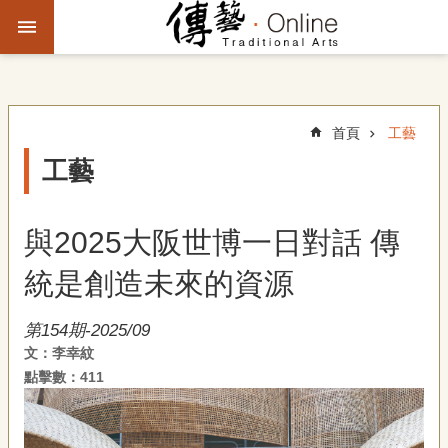
跳到主要內容區塊
進
階
搜
尋
首頁
工藝
工藝
主
題
與2025大阪世博一日對話 傳
故
事
統是創造未來的資源
文
第154期-2025/09
化
文：李幸紋
觀
點擊數：411
察
傳