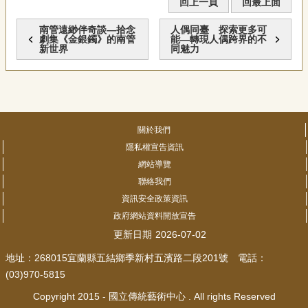
回上一頁
回最上面
南管遠緲伴奇談—拾念
人偶同臺 探索更多可
劇集《金銀鐲》的南管
能—轉現人偶跨界的不
新世界
同魅力
關於我們
隱私權宣告資訊
網站導覽
聯絡我們
資訊安全政策資訊
政府網站資料開放宣告
更新日期
2026-07-02
地址：268015宜蘭縣五結鄉季新村五濱路二段201號 電話：
(03)970-5815
Copyright 2015 - 國立傳統藝術中心 . All rights Reserved