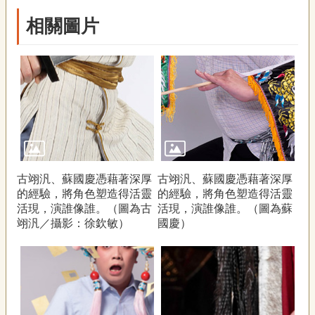
相關圖片
古翊汎、蘇國慶憑藉著深厚
古翊汎、蘇國慶憑藉著深厚
的經驗，將角色塑造得活靈
的經驗，將角色塑造得活靈
活現，演誰像誰。（圖為古
活現，演誰像誰。（圖為蘇
翊汎／攝影：徐欽敏）
國慶）