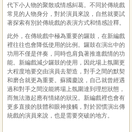
聯
代下小人物的聚散或情感糾葛。不同於傳統戲
絡
常見的人物身分，對於演員來說，自然就要試
我
們
著探索有別於傳統戲的表演方式和情感詮釋。
資
此外，在傳統戲中極為重要的鑼鼓，在新編戲
訊
安
裡往往也會降低使用的比例。鑼鼓在演出中的
全
功用不僅是伴奏，同時也肩負著推進戲情的功
政
能。新編戲減少鑼鼓的使用，因此場上氛圍更
策
資
大程度地要交由演員去塑造，對手之間的默契
訊
和磨合就更為重要。蘇國慶說，自己就曾經遇
政
過和對手之間沒能將場上氛圍達到理想狀態，
府
而無法激起應有情緒的狀況。新編戲裡也會有
網
站
更多直接的肢體和眼神接觸，對於習慣演出傳
資
統戲的演員來說，也是需要突破的地方。
料
開
放