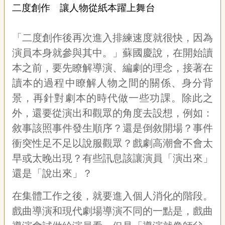
宣
二度創作 讓人物從紙本躍上舞台
告
「二度創作後再次進入排練速度就很快，因為
網
站
演員本身就參與其中。」蘇國慶說，在開始讀
導
本之前，要先瞭解導演、編劇的理念，接著在
覽
讀本的過程中瞭解人物之間的關係、身分背
F
景，再針對劇本的時代做一些功課。除此之
a
c
外，還要從演出和觀眾的角度去設想，例如：
e
b
敘事該照事件發生順序？還是倒敘開場？事件
o
衝突性足不足以說服觀眾？戲劇高潮會不會太
o
k
早或太晚出現？有些訊息該讓演員「演出來」
R
還是「說出來」？
S
S
在集體工作之後，就要進入個人消化的階段。
戲曲導演和現代劇場導演不同的一點是，戲曲