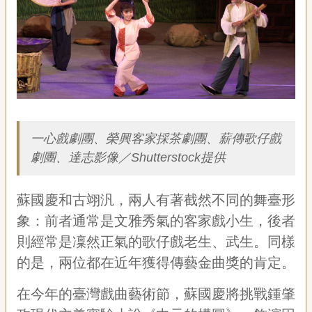
藝
P
e
o
p
l
e
簡介
傳
·
一心戲劇團、榮興客家採茶劇團、薪傳歌仔戲
L
I
劇團、達志影像／Shutterstock提供
F
E
蘇國慶和古翊汎，兩人有著截然不同的舞臺形
傳
象：前者通常是文雅秀氣的客家戲小生，後者
藝
則經常是凜然正氣的歌仔戲老生、武生。同樣
家
族
的是，兩位都在近年獲
得傳藝金曲獎的肯定。
在今年的臺灣戲曲藝術節，蘇國慶將挑戰鍾肇
影
音