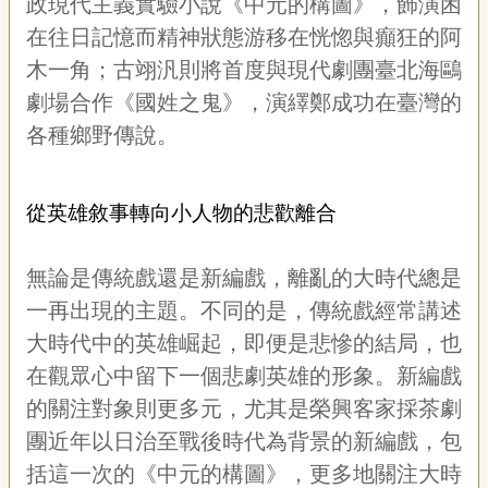
政現代主義實驗小說《中元的構圖》，飾演困
專
在往日記憶而精神狀態游移在恍惚與癲狂的阿
區
木一角；古翊汎則將首度與現代劇團臺北海鷗
關
劇場合作《國姓之鬼》，演繹鄭成功在臺灣的
於
各種鄉野傳說。
我
們
隱
從英雄敘事轉向小人物的悲歡離合
私
權
宣
無論是傳統戲還是新編戲，離亂的大時代總是
告
一再出現的主題。不同的是，傳統戲經常講述
資
大時代中的英雄崛起，即便是悲慘的結局，也
訊
在觀眾心中留下一個悲劇英雄的形象。新編戲
網
的關注對象則更多元，尤其是榮興客家採茶劇
站
導
團近年以日治至戰後時代為背景的新編戲，包
覽
括這一次的《中元的構圖》，更多地關注大時