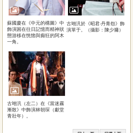
蘇國慶在《中元的構圖》中
古翊汎於《昭君‧丹青怨》飾
飾演困在往日記憶而精神狀
演單于。（攝影：陳少墉）
態游移在恍惚與癲狂的阿木
一角。
古翊汎（左二）在《當迷霧
漸散》中飾演林朝琛（獻堂
青壯年）。