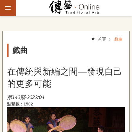
跳到主要內容區塊
進
階
搜
尋
首頁
戲曲
戲曲
主
題
在傳統與新編之間—發現自己
故
事
的更多可能
文
第140期-2022/04
化
點擊數：1502
觀
察
傳