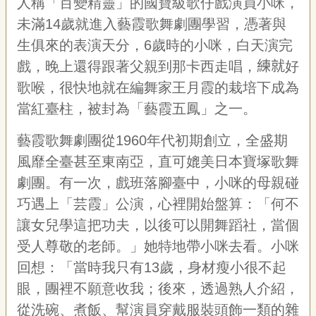
人稱「百變精靈」的國寶級歌仔戲演員小咪，
宣
未滿14歲就進入藝霞歌舞劇團學習，憑著與
告
生俱來的表演天分，6歲時的小咪，白天演完
網
戲，晚上還得跟著父親到那卡西走唱，
練就
好
站
導
歌喉，很快地就在編舞家王月霞的栽培下成為
覽
當紅臺柱，被封為「藝霞五鳳」之一。
F
a
藝霞歌舞劇團從1960年代初期創立，全盛期
c
風靡全臺甚至東南亞，直可媲美日本寶塚歌舞
e
b
劇團。有一次，戲班落腳臺中，小咪的母親碰
o
o
巧遇上「芸霞」公演，心裡開始盤算：「何不
k
讓女兒學這把功夫，以後可以開舞蹈社，當個
R
受人尊敬的老師。」她特地帶小咪去看。小咪
S
S
回想：「當時我只有13歲，身材瘦小很不起
眼，團裡不願意收我；後來，透過熟人介紹，
從洗碗、煮飯、幫演員穿戴服裝頭飾一類的雜