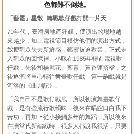
色都難不倒她。
「藝霞」星散
轉戰歌仔戲打開一片天
70年代，臺灣房地產狂飆，
使
演出的場地越
來越少，加上電視節目模仿他們的演出方式，
致使
觀眾失去新鮮感，藝霞被迫歇業，正式走
入觀眾的回憶裡。小咪在1985年轉進電視歌
仔戲，先後和楊麗花、葉青、黃香蓮搭檔，之
後逐漸將重心轉往舞臺歌仔戲，第一齣戲就是
河洛的《曲判記》。
「我自己不是歌仔戲底，所以初演舞臺歌仔
戲，是有些流行歌韻味，後來在唱腔口白我下
苦功，再加上從小接觸多年的舞蹈，所以後來
在演當代新編戲時，很多人都說我很活，只要