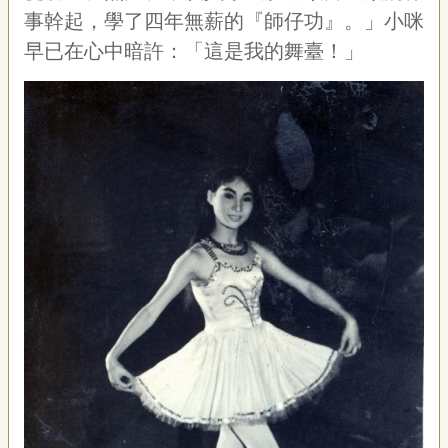
事幹起，學了四年無薪的『師仔功』。」小咪
早已在心中暗許：「這是我的舞臺！」