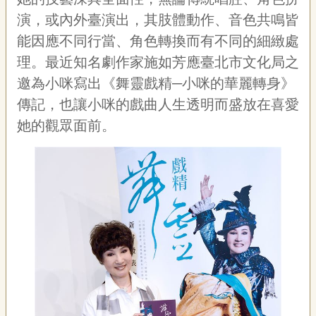
專
演，或內外臺演出，其肢體動作、音色共鳴皆
區
能因應不同行當、角色轉換而有不同的細緻處
理。最近知名劇作家施如芳應臺北市文化局之
關
於
邀為小咪寫出《舞靈戲精─小咪的華麗轉身》
我
傳記，也讓小咪的戲曲人生透明而盛放在喜愛
們
她的觀眾面前。
隱
私
權
宣
告
資
訊
網
站
導
覽