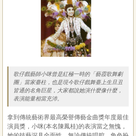
藝
P
e
o
p
l
e
傳
·
簡介
L
I
F
歌仔戲藝師小咪曾是紅極一時的「藝霞歌舞劇
E
團」當家臺柱，也是現今歌仔戲舞臺上生旦丑
皆通的名角巨星，大家都說她演什麼像什麼，
傳
表演能量相當充沛。
藝
家
族
拿到傳統藝術界最高榮譽傳藝金曲獎年度最佳
演員獎，小咪(本名陳鳳桂)的表演當之無愧，
影
音
她的技藝深具全面性，無論傳統唱腔、角色扮