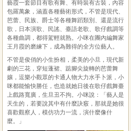
藝霞一套節目有歌有舞、有時裝有古裝，內容
包羅萬象，涵蓋各種藝術形式，不管是現代、
芭蕾、民族、爵士等各種舞蹈類別、還是流行
歌，日本演歌、民謠、臺語老歌、歌仔戲調等
各種曲調，都得駕輕就熟。小咪在團內編舞家
王月霞的磨練下，成為難得的全方位藝人。
不管是俊俏的小生扮相，柔美的小旦，現代新
劇的三花，穿短蓬裙、踮腳尖旋轉的芭蕾舞
孃，逗樂小觀眾的卡通人物大力水手卜派，小
咪都能愉快勝任，也造就她日後在歌仔戲舞臺
上戲路寬廣，生旦丑不拘。小咪說：「藝人是
天生的，若要說其中有什麼訣竅，那就是她很
喜歡觀察人，模仿功力一流，演什麼像什
麼。」