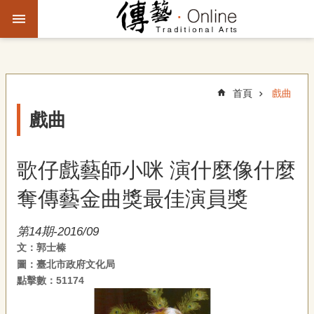
跳到主要內容區塊
進
階
搜
尋
首頁
戲曲
戲曲
主
題
歌仔戲藝師小咪 演什麼像什麼
故
事
奪傳藝金曲獎最佳演員獎
文
第14期-2016/09
化
文：郭士榛
觀
圖：臺北市政府文化局
察
點擊數：51174
傳