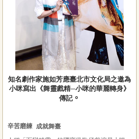
聯
絡
我
們
資
訊
安
全
政
策
資
知名劇作家施如芳應臺北市文化局之邀為
訊
小咪寫出《舞靈戲精─小咪的華麗轉身》
政
。
府
傳記
網
站
資
料
辛苦磨練
成就舞臺
開
放