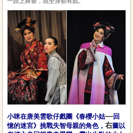
一踏上舞臺，就全身都有戲。
—
小咪在唐美雲歌仔戲團《春櫻小姑
回
右
憶的迷宮》挑戰失智母親的角色，
圖以