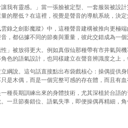
會讓我有靈感。」當一張臉被定型、一套服裝被設計
重量的壓低？在這裡，視覺是聲音的導航系統，決定
風雲錄之劍影魔蹤》中，這種聲音建構被推向更極端
聲音，都佔據不同的節奏與重量，彼此交錯成為一個
憶性」被放得更大。例如真假仙那種帶有市井氣與機
等角色的語氣設計，也同樣建立在聲音辨識度之上，
黃立綱說。這句話直接點出布袋戲核心：操偶提供身
再只是木偶，而是一個完整可感的存在體，而且有血
是一種長期訓練出來的身體技術，尤其深植於台語的
說。一旦節奏錯位、語氣失準，即便操偶再精細，角