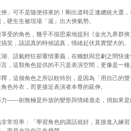
大俠」可不是隨便得來的！剛出道時正逢總統大選，
演，硬生生被現場「逼」出大俠氣勢。
很享受的角色，幾乎不假思索地提到《金光九界群俠
候搞笑，該認真的時候認真，情緒起伏其實蠻大的。
江湖、語氣輕狂卻重情重義，在幽默與悲劇之間快速
而言，這類角色提供的不只是表演空間，更像是一種
解釋，這個角色之所以較特別，是因為「用自己的聲
是角色外衣，而更接近表演者本尊的延伸。
張力——劍無極是外放的變形與情緒遊走，俏如來是
議非常坦率：「學習角色的講話就好，直接進入練習
美，而是允許自己先發聲。