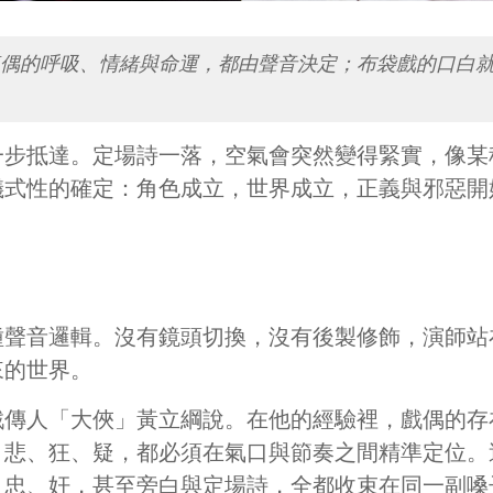
尊偶的呼吸、情緒與命運，都由聲音決定；布袋戲的口白
一步抵達。定場詩一落，空氣會突然變得緊實，像某
儀式性的確定：角色成立，世界成立，正義與邪惡開
種聲音邏輯。沒有鏡頭切換，沒有後製修飾，演師站
來的世界。
戲傳人「大俠」黃立綱說。在他的經驗裡，戲偶的存
、悲、狂、疑，都必須在氣口與節奏之間精準定位。
、忠、奸，甚至旁白與定場詩，全都收束在同一副嗓