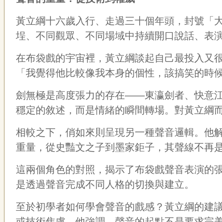
黃立綱十六歲入行、走過三十個年頭，封號「
埕、不同觀眾、不同場域中持續開口說話、表
在布袋戲的宇宙裡，黃立綱談起自己最投入又
「我覺得他比較像我本身的個性，該搞笑的時
劍無極是高度張力的存在——東瀛劍者、快意
穩定的敘述，而是情緒的瞬間轉場。對黃立綱
相較之下，俏如來則呈現另一種聲音邏輯。他
重量，從史豔文之子到墨家鉅子，其聲線不再
這兩個角色的對照，揭示了布袋戲聲音表演的
是透過聲音完成不同人格的切換與建立。
至於初學者如何學會聲音的戲感？黃立綱的建
或技術焦慮，他強調，聲音的起點不是要求完