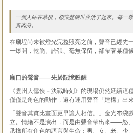
描述
一個人站在幕後，卻讓整個世界活了起來。每一
實肉身。
在廟埕尚未被燈光完整照亮之前，聲音已經先
一爆開，乾脆、誇張、毫無保留，卻帶著某種
廟口的聲音——先於記憶甦醒
《雲州大儒俠－決戰時刻》的現場仍然延續這
僅僅是角色的動作，還有運用聲音「建構」出
「聲音其實比畫面更早讓人相信。」金光布袋
立。情緒不是演出，而是由聲音帶出來——怒
承擔所有角色的語言與生命：男、女、老、少