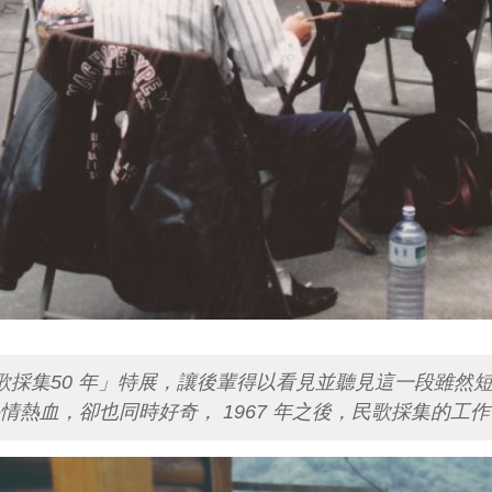
民歌採集50 年」特展，讓後輩得以看見並聽見這一段雖
熱血，卻也同時好奇， 1967 年之後，民歌採集的工