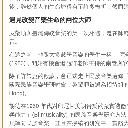
後，雖然個人的生命歷程有了許多轉折，然而
遇見改變音樂生命的兩位大師
吳榮順與臺灣傳統音樂的第一次相遇，是在師
音。
在這之前，他跟大多數學音樂的學生一樣，
完
(1986)
，開始有機會追隨許老師主持的南管與
除了許常惠的啟蒙，會正式走上民族音樂這條
國際民族音樂學研討會，吳榮順被選為招待組
Hood)
。
胡德在
1950
年代對印尼甘美朗音樂的紮實透徹
樂能力」
(Bi-musicality)
的民族音樂學研究方法
底轉向民族音樂，並且在接續的研究中，實踐