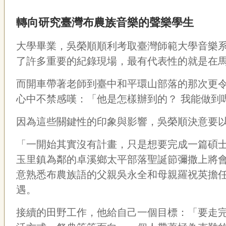
轉向研究臺灣布農族音樂的聲樂學生
大學畢業，吳榮順順利考取臺灣師範大學音樂
了許多重要的紀錄現場，最有代表性的就是在
而開車帶著老師到臺中和平環山部落的那次更
心中不禁感嘆：「他是怎樣辦到的？
我能做到
因為這些關鍵性的印象與影響，吳榮順決意要
「一開始其實沒有計畫，只是想要完成一篇碩
玉里鎮為鄰的卓溪鄉太平部落聖誕節彌撒上將
意熟悉布農族語的父親吳永全和母親羅祝英擔
遇。
接續的田野工作，他給自己一個目標：「要走