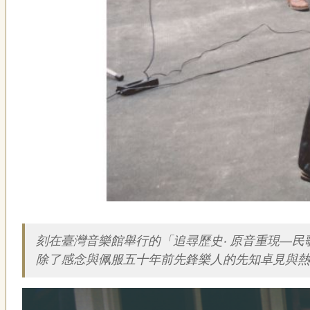
描述
刻在臺灣音樂館舉行的「追尋歷史‧ 原音重現—
除了感念與佩服五十年前先鋒樂人的先知卓見與熱情