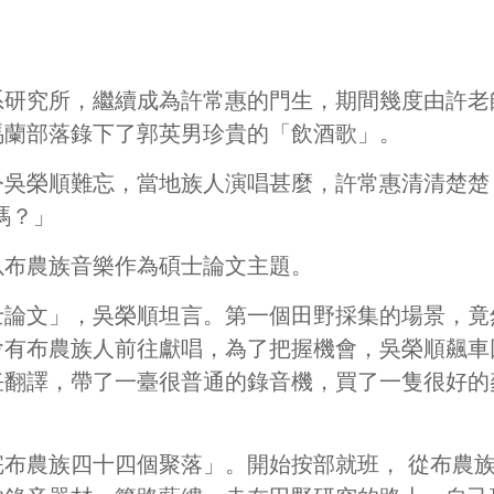
系研究所，繼續成為許常惠的門生，期間幾度由許老
馬蘭部落錄下了郭英男珍貴的「飲酒歌」。
令吳榮順難忘，當地族人演唱甚麼，許常惠清清楚楚
嗎？」
以布農族音樂作為碩士論文主題。
士論文」，吳榮順坦言。第一個田野採集的場景，竟
會有布農族人前往獻唱，為了把握機會，吳榮順飆車
任翻譯，帶了一臺很普通的錄音機，買了一隻很好的
完布農族四十四個聚落」。開始按部就班，
從布農