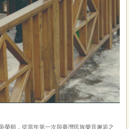
吳榮順，從當年第一次與臺灣民族樂音邂逅之