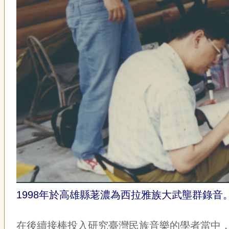
1998年於高雄縣荖濃為西拉雅族大武壟群錄音。
在後續接棒投入研究臺灣民族音樂的學者當中