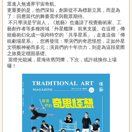
眾進入無邊界宇宙奇航。
專
更重要的是，他們深知，創新從不為標新立異，而是為
區
了：回應當代的舞臺需求與觀眾期待。
不只導演是宇宙人，《尬藝》也邀請了視覺藝術家、工
關
藝創作者等多種跨域「外星艦隊」前來支援。在這裡，傳
於
統藝術幻化成一張跨時空的「共享星系」，走進這個「傳
我
統劇場星系」，您將發現：導演們的奇思怪想，正如外星
們
文明般神祕而多元；演員們的十年功力，則是為這段星際
之旅奠定穩固基礎。
隱
當燈光熄滅，星海依舊閃爍，下次，或許就換你上場
私
囉！
權
宣
告
資
訊
網
站
導
覽