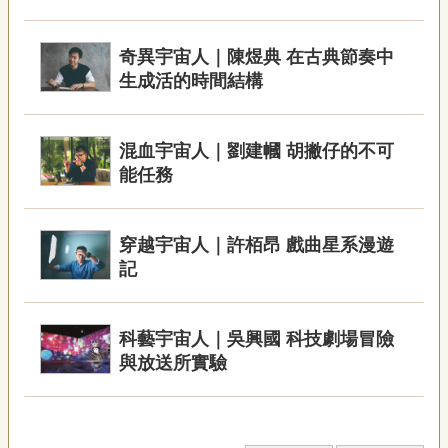
宣
告
奇異宇宙人｜陳煜典 在古典節奏中
網
生成活的時間結構
站
導
覽
混血宇宙人｜劉建幗 胡撇仔的不可
能任務
F
a
c
e
穿越宇宙人｜許栢昂 戲曲星系漫遊
b
記
o
o
k
科藝宇宙人｜吳興國 科技劇場冒險
R
S
與放送所實驗
S