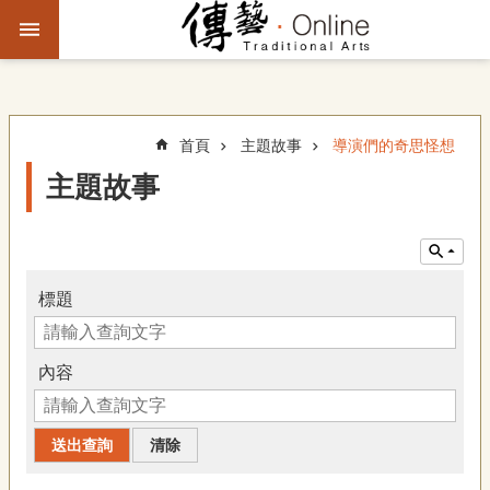
跳到主要內容區塊
進
階
搜
尋
首頁
主題故事
導演們的奇思怪想
主題故事
主
題
故
事
標題
文
化
內容
觀
察
傳