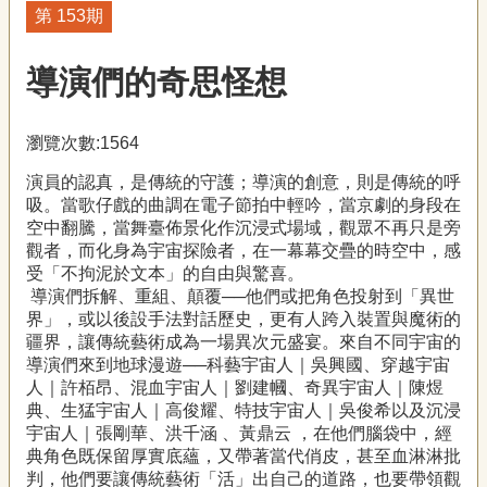
藝
第 153期
P
e
o
導演們的奇思怪想
p
l
e
瀏覽次數:1564
傳
演員的認真，是傳統的守護；導演的創意，則是傳統的呼
·
吸。當歌仔戲的曲調在電子節拍中輕吟，當京劇的身段在
L
空中翻騰，當舞臺佈景化作沉浸式場域，觀眾不再只是旁
I
觀者，而化身為宇宙探險者，在一幕幕交疊的時空中，感
F
受「不拘泥於文本」的自由與驚喜。
E
導演們拆解、重組、顛覆──他們或把角色投射到「異世
界」，或以後設手法對話歷史，更有人跨入裝置與魔術的
傳
疆界，讓傳統藝術成為一場異次元盛宴。來自不同宇宙的
藝
導演們來到地球漫遊──科藝宇宙人｜吳興國、穿越宇宙
家
人｜許栢昂、混血宇宙人｜劉建幗、奇異宇宙人｜陳煜
族
典、生猛宇宙人｜高俊耀、特技宇宙人｜吳俊希以及沉浸
宇宙人｜張剛華、洪千涵 、黃鼎云 ，在他們腦袋中，經
典角色既保留厚實底蘊，又帶著當代俏皮，甚至血淋淋批
影
判，他們要讓傳統藝術「活」出自己的道路，也要帶領觀
音