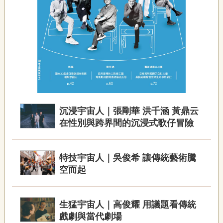
聯
絡
我
們
資
訊
安
全
政
策
沉浸宇宙人｜張剛華 洪千涵 黃鼎云
資
在性別與跨界間的沉浸式歌仔冒險
訊
政
府
特技宇宙人｜吳俊希 讓傳統藝術騰
網
空而起
站
資
料
生猛宇宙人｜高俊耀 用議題看傳統
開
戲劇與當代劇場
放