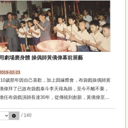
是女性，男性只有我1人。我進歌仔戲科時，本來嗓子
很亮，但到了變聲期開始唱不出來，張口沒有聲音，老
師們還以...
用劇場磨身體 操偶師黃僑偉幕前展藝
2019-02-23
10歲那年因自己喜歡，加上因緣際會，布袋戲操偶師黃
僑偉拜了已故布袋戲泰斗李天祿為師，至今不離不棄，
擔任布袋戲演師長達30年，從傳統到創新，黃僑偉至今
除了結合劇場表演的演出形式，將傳統隱身的操偶師顯
現幕前之外，也深入校園帶活動、辦講座，希望讓小朋
/
140
友在和偶的近身接觸中感受布袋戲的真實魅力。&...