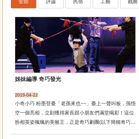
全部
評論
民俗
工藝
戲曲
姊妹編導 奇巧發光
2019-04-22
小奇小巧 粉墨登臺「老孫來也~~」臺上一聲叫板，孫悟
空一個亮相，立刻獲得家長跟小朋友們滿堂喝彩！這位
扮相英姿颯颯的美猴王，正是奇巧劇團(以下簡稱奇巧)
創始人之一：劉建華。 這齣《空空戒戒大冒險》乃是奇