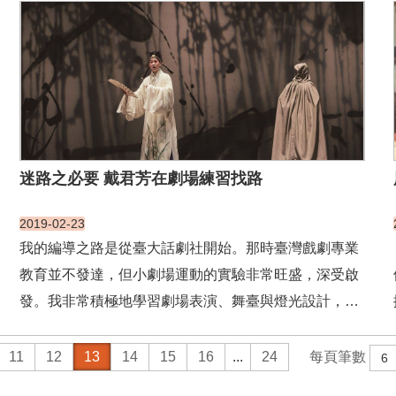
《童年的回憶》、《節慶歡舞》⋯⋯在那個老師手把手
練習的初學階段，在那個一學期只練習一首比賽曲的歲
月裡，每個國樂人的...
迷路之必要 戴君芳在劇場練習找路
2019-02-23
我的編導之路是從臺大話劇社開始。那時臺灣戲劇專業
教育並不發達，但小劇場運動的實驗非常旺盛，深受啟
發。我非常積極地學習劇場表演、舞臺與燈光設計，乃
至舞監職務，都是為了一個明確的想法：想成為導
演。 我第一齣編導的作品是大四畢業公演《晚安，薛西
11
12
13
14
15
16
...
24
每頁筆數
弗斯》，以五個演員肢體發展文本，敘事結構像是羅生