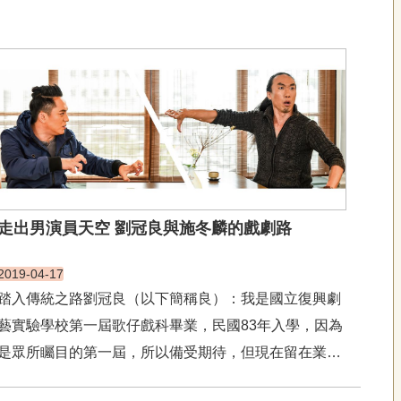
走出男演員天空 劉冠良與施冬麟的戲劇路
2019-04-17
踏入傳統之路劉冠良（以下簡稱良）：我是國立復興劇
藝實驗學校第一屆歌仔戲科畢業，民國83年入學，因為
是眾所矚目的第一屆，所以備受期待，但現在留在業界
的只有5位，其他幾乎都轉行了，而這5位，其他4人都