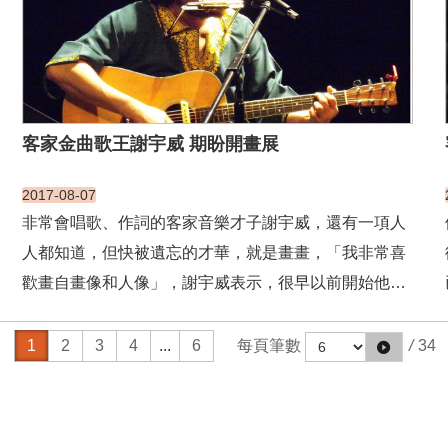
客家金曲歌王謝宇威 期盼開畫展
2017-08-07
非常會唱歌、作詞的客家音樂才子謝宇威，還有一項人
人都知道，但快被遺忘的才華，就是畫畫，「我非常喜
歡畫自畫像和人像」，謝宇威表示，很早以前開始他看
到人就畫，然後將畫送給被畫的人，也曾留言「若以後
要開畫展，請他們可以還他」聽起來是很好笑的過往，
1
2
3
4
...
6
每頁筆數
/
34
可是近幾年，謝宇威真有心想開畫展了，送出去的畫卻
不知該向誰取...