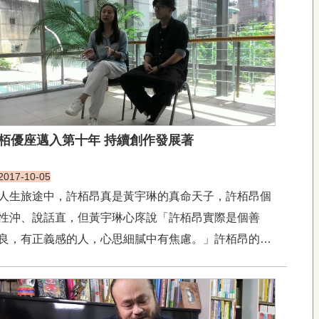
栢優座邁入第十年 持續創作發展著
2017-10-05
人生旅途中，許栢昂真是黃宇琳的真命天子，許栢昂個
性沖、說話直，但黃宇琳心庝說「許栢昂實際是個善
良，有正義感的人，心思細膩中有焦慮。」許栢昂的焦
慮是針對大環境的一些期許，當期望落空，會先想辦法
解決，若解決不順時，他說：「只能對決了！」 今年
是2017年，栢優座就邁入第十年了。好不...