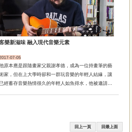
客樂新滋味 融入現代音樂元素
2017-07-05
他原本應是跟隨畫家父親謝孝德，成為一位持畫筆的藝
術家，但在上大學時卻和一群玩音樂的年輕人結緣，讓
已經蓄存音樂熱情很久的年輕人如魚得水，他被邀請加
入社團，開始學習作曲，創作的第一首樂曲《歲月伴你
入夢》，加上他嗓音出眾，不久就當上主唱。他就是後
來創作客家音樂成名的謝宇威。鋼琴也彈的很好的謝宇
威幫助他自創...
回上一頁
回最上面