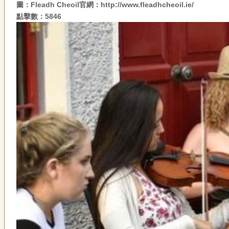
圖：Fleadh Cheoil官網：http://www.fleadhcheoil.ie/
點擊數：5846