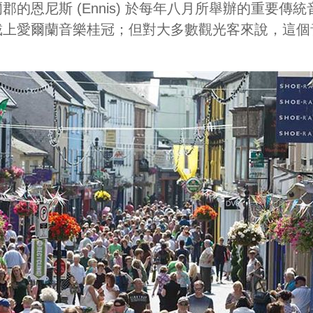
一個愛爾蘭克萊爾郡的恩尼斯 (Ennis) 於每年八月所舉
戴上愛爾蘭音樂桂冠；但對大多數觀光客來說，這個