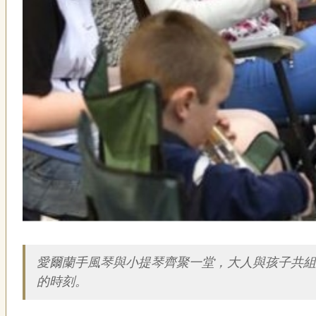
簡介
愛爾蘭手風琴與小提琴齊聚一堂，大人與孩子共組樂
的時刻。