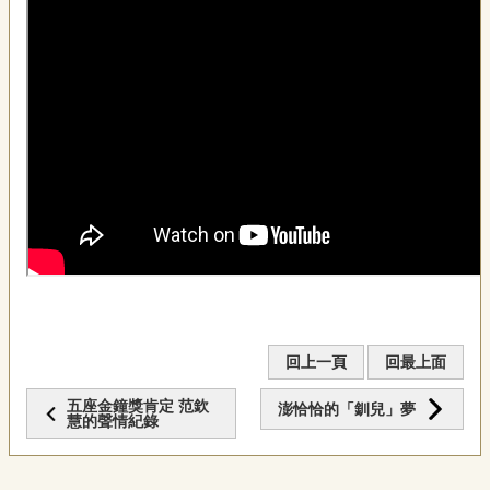
回上一頁
回最上面
五座金鐘獎肯定 范欽
澎恰恰的「釧兒」夢
慧的聲情紀錄