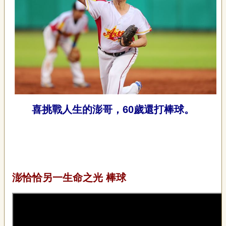
喜挑戰人生的澎哥，60歲還打棒球。
澎恰恰另一生命之光 棒球