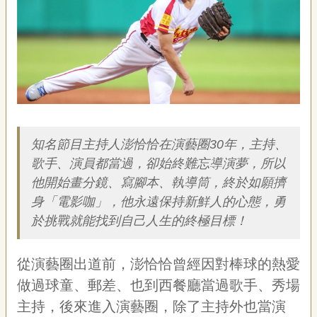
藝
P
e
o
p
l
e
簡介
傳
·
L
知名節目主持人澎恰恰在演藝圈30年，主持、
I
歌手、演員都當過，卻始終難忘導演夢，所以
F
E
他開始畫分鏡、寫腳本、執導筒，終於如願擠
身「電影咖」，他永遠保持新鮮人的心態，勇
傳
於挑戰就能找到自己人生的終極目標！
藝
家
族
從演藝圈出道前，澎恰恰曾經因對棒球的熱愛
做過球童、郵差、也到西餐廳當過歌手、秀場
影
主持，後來進入演藝圈，除了主持外也當演
音