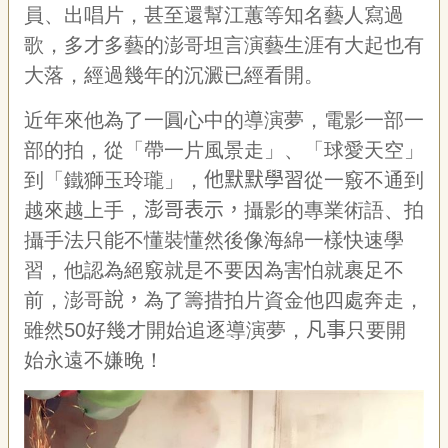
員、出唱片，甚至還幫江蕙等知名藝人寫過
專
區
歌，多才多藝的澎哥坦言演藝生涯有大起也有
大落，經過幾年的沉澱已經看開。
關
於
近年來他為了一圓心中的導演夢，電影一部一
我
部的拍，從「帶一片風景走」、「球愛天空」
們
到「鐵獅玉玲瓏」，
他默默學習
從一竅不通到
隱
越來越上手，
澎哥表示，
攝影的專業術語、拍
私
權
攝手法只能不懂裝懂然後像海綿一樣快速學
宣
習，他認為絕竅就是不要因為害怕就裹足不
告
資
前，澎哥
說，
為了籌措拍片資金他四處奔走，
訊
雖然50好幾才開始追逐導演夢，
凡事
只要開
網
始永遠不嫌晚！
站
導
覽