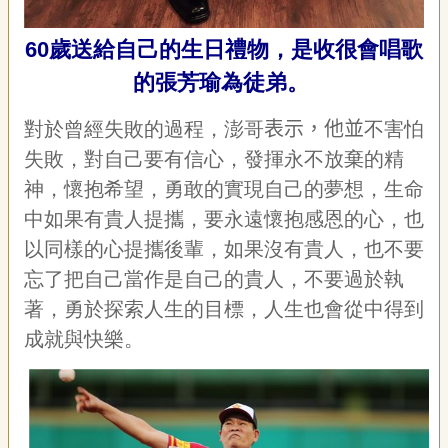
宣
告
60歲送給自己的生日禮物，是收很會唱歌
網
的張芳瑜為徒弟。
站
導
對於曾經失敗的過程，澎哥
表示，他並
不害怕
覽
失敗，對自己要有信心，發揮永不放棄的精
F
神，懷抱希望，勇敢的實現自己的夢想，生命
a
c
中如果有貴人提攜，要永遠懷抱感恩的心，也
e
以同樣的心提攜後輩，如果沒有貴人，也不要
b
o
忘了把自己當作是自己的貴人，不要過於執
o
k
著，勇於探索人生的目標，人生也會從中得到
成就與快樂。
R
S
S