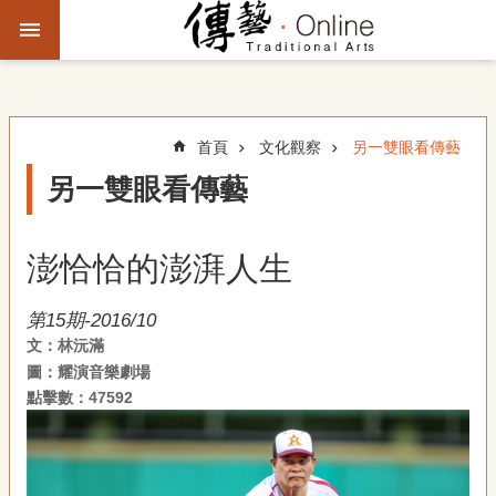
跳到主要內容區塊
進
階
搜
尋
首頁
文化觀察
另一雙眼看傳藝
另一雙眼看傳藝
主
題
澎恰恰的澎湃人生
故
事
第15期-2016/10
文：林沅滿
文
圖：耀演音樂劇場
化
觀
點擊數：47592
察
傳