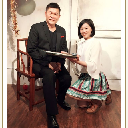
聯
絡
我
們
資
訊
安
全
政
策
資
訊
政
府
網
站
資
料
開
放