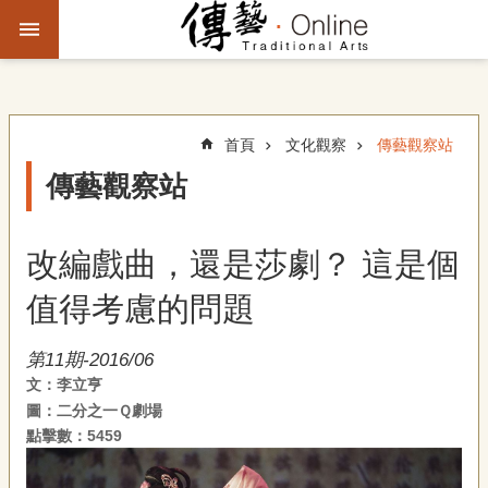
跳到主要內容區塊
進
階
搜
尋
首頁
文化觀察
傳藝觀察站
傳藝觀察站
主
題
改編戲曲，還是莎劇？ 這是個
故
事
值得考慮的問題
文
第11期-2016/06
化
文：李立亨
觀
圖：二分之一Ｑ劇場
察
點擊數：5459
傳