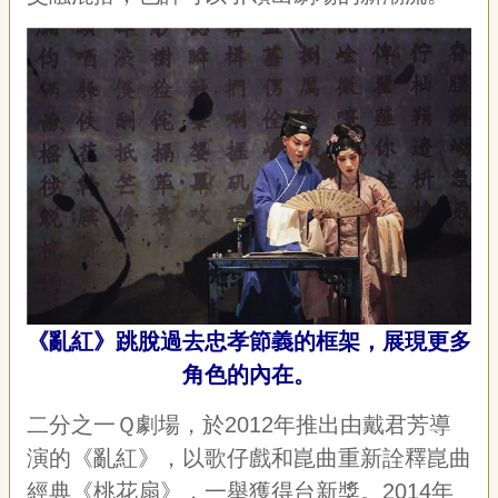
《亂紅》跳脫過去忠孝節義的框架，展現更多
角色的內在。
二分之一Ｑ劇場，於2012年推出由戴君芳導
演的《亂紅》，以歌仔戲和崑曲重新詮釋崑曲
經典《桃花扇》，一舉獲得台新獎。2014年