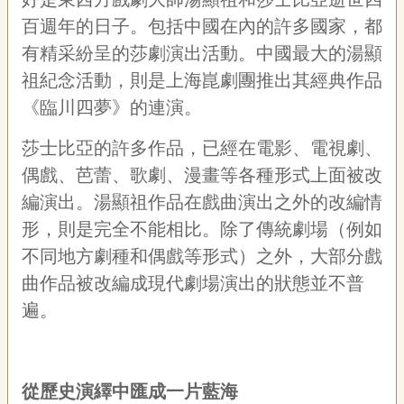
專
百週年的日子。包括中國在內的許多國家，都
區
有精采紛呈的莎劇演出活動。中國最大的湯顯
祖紀念活動，則是上海崑劇團推出其經典作品
關
於
《臨川四夢》的連演。
我
們
莎士比亞的許多作品，已經在電影、電視劇、
隱
偶戲、芭蕾、歌劇、漫畫等各種形式上面被改
私
編演出。湯顯祖作品在戲曲演出之外的改編情
權
形，則是完全不能相比。除了傳統劇場（例如
宣
告
不同地方劇種和偶戲等形式）之外，大部分戲
資
曲作品被改編成現代劇場演出的狀態並不普
訊
遍。
網
站
導
覽
從歷史演繹中匯成一片藍海