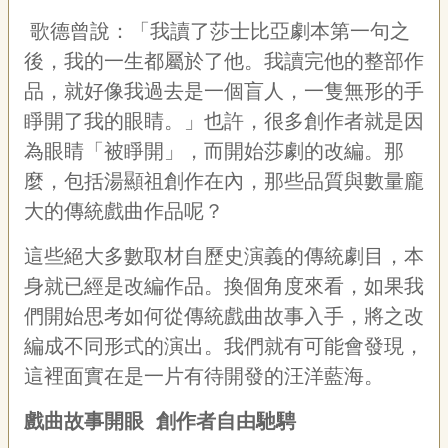
聯
絡
歌德曾說：「我讀了莎士比亞劇本第一句之
我
後，我的一生都屬於了他。我讀完他的整部作
們
品，就好像我過去是一個盲人，一隻無形的手
資
睜開了我的眼睛。」也許，很多創作者就是因
訊
為眼睛「被睜開」，而開始莎劇的改編。那
安
全
麼，包括湯顯祖創作在內，那些品質與數量龐
政
大的傳統戲曲作品呢？
策
資
這些絕大多數取材自歷史演義的傳統劇目，本
訊
身就已經是改編作品。換個角度來看，如果我
政
府
們開始思考如何從傳統戲曲故事入手，將之改
網
編成不同形式的演出。我們就有可能會發現，
站
這裡面實在是一片有待開發的汪洋藍海。
資
料
開
戲曲故事開眼
創作者自由馳騁
放