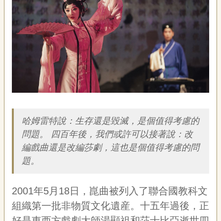
藝
P
e
o
p
l
e
傳
·
簡介
L
I
F
哈姆雷特說：生存還是毀滅，是個值得考慮的
E
問題。 四百年後，我們或許可以接著說：改
編戲曲還是改編莎劇，這也是個值得考慮的問
傳
題。
藝
家
族
2001年5月18日，崑曲被列入了聯合國教科文
組織第一批非物質文化遺産。十五年過後，正
影
音
好是東西方戲劇大師湯顯祖和莎士比亞逝世四