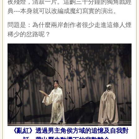
夜殘燈，清寂一片。這齣三十分鐘的獨角戲經
典---本身就可以改編成魔幻寫實的演出。
問題是：為什麼兩岸創作者很少走進這條人煙
稀少的岔路呢？
《亂紅》透過男主角侯方域的追憶及自我對