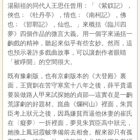
宣
湯顯祖的同代人王思任曾用：「《紫釵記》，
告
俠也﹔《牡丹亭》，情也﹔《南柯記》，佛
也﹔《邯鄲記》，仙也。」來概括《臨川四
網
站
夢》四個作品的微言大義。用一個字來涵括一
導
齣戲的精神，聽起來似乎有些玄妙。然而，這
覽
也預示著許多戲曲故事，可以讓創作者眼睛
F
「被睜開」的空間很大。
a
c
e
既有豫劇版，也有京劇版本的《大登殿》裏
b
o
面，王寶釧在苦守寒窯十八年之後，薛平貴還
o
要裝做路人甲來試探她的貞節—這實在是一齣
k
荒謬劇的好題材。崑曲《爛柯山》裡面，朱買
R
S
臣考上狀元之後，因爲嫌貧而逼他休妻的崔氏
S
在〈癡夢〉一折裡面，夢見朱買臣高中狀元，
她換上鳳冠霞帔準備前去相會。醒來卻只有孤