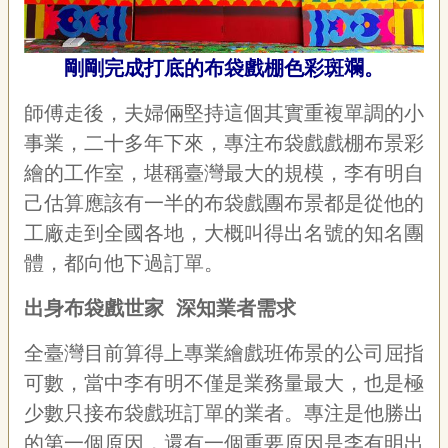
聯
絡
我
剛剛完成打底的布袋戲棚色彩斑斕。
們
資
師傅走後，夫婦倆堅持這個其實重複單調的小
訊
事業，二十多年下來，專注布袋戲戲棚布景彩
安
全
繪的工作室，堪稱臺灣最大的規模，李有明自
政
己估算應該有一半的布袋戲團布景都是從他的
策
工廠走到全國各地，大概叫得出名號的知名團
資
訊
體，都向他下過訂單。
政
出身布袋戲世家 深知業者需求
府
網
全臺灣目前算得上專業繪戲班佈景的公司屈指
站
資
可數，當中李有明不僅是業務量最大，也是極
料
少數只接布袋戲班訂單的業者。專注是他勝出
開
放
的第一個原因，還有一個重要原因是李有明出