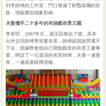
專
到李師傅的工作室，門口堆滿了鮮豔斑斕的彩
區
版，地板猶如抽象彩繪。
關
夫妻攜手二十多年的布袋戲布景王國
於
我
李有明，1967年生，退伍回來結了婚，原本
們
出外去找師傅學習畫布景，師傅卻因故營運不
隱
下去，因緣際會他自己開創戲班的布景工廠事
私
業，聘請了一位資深的布景師傅，夫妻一邊接
權
宣
單，一邊跟著師傅習藝。
告
資
訊
網
站
導
覽