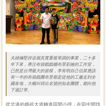
藝
P
e
o
p
l
e
傳
·
簡介
L
I
F
夫婦倆堅持這個其實重複單調的事業，二十多
E
年下來，專注布袋戲戲棚布景彩繪的工作室，
已然是台灣最大的規模，李有明自己估算應該
傳
有一半的布袋戲團布景都是從他的工廠走到全
藝
家
國各地，大概叫得出名號的知名團體，都向他
族
下過訂單。
影
從北港的媽祖大道轉進田間小徑，在田中間找
音