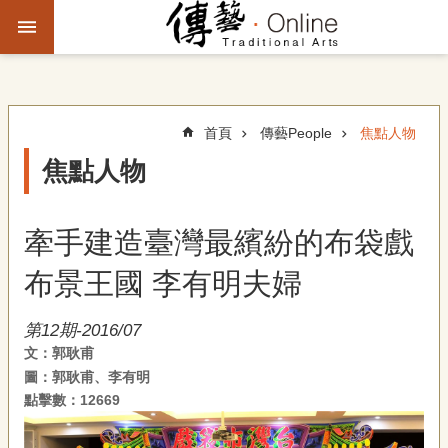
跳到主要內容區塊
進
階
搜
尋
首頁
傳藝People
焦點人物
焦點人物
主
題
牽手建造臺灣最繽紛的布袋戲
故
事
布景王國 李有明夫婦
文
第12期-2016/07
化
文：郭耿甫
觀
圖：郭耿甫、李有明
察
點擊數：12669
傳