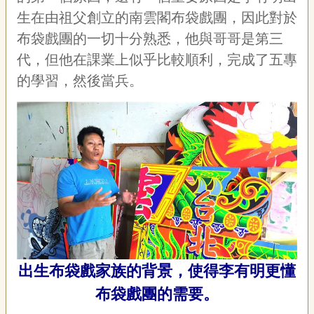
宣
生在由祖父創立的南雲閣布袋戲團，因此對於
告
布袋戲團的一切十分熟悉，他與哥哥是第三
網
代，但他在課業上似乎比較順利，完成了五專
站
的學習，然後當兵。
導
覽
F
a
c
e
b
o
o
k
R
S
S
出生布袋戲家族的背景，使得李有明更懂
布袋戲團的需要。