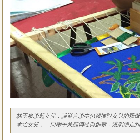
簡介
林玉泉談起女兒，謙遜言談中仍難掩對女兒的驕
承給女兒，一同聯手兼顧傳統與創新，讓刺繡走到