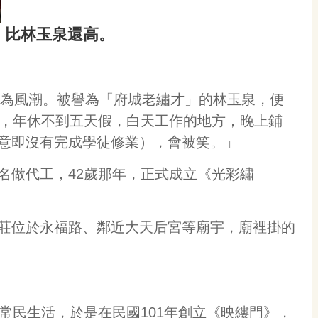
，比林玉泉還高。
為風潮。被譽為「府城老繡才」的林玉泉，便
，年休不到五天假，白天工作的地方，晚上鋪
意即沒有完成學徒修業），會被笑。」
名做代工，
42
歲那年，正式成立《光彩繡
莊位於永福路、鄰近大天后宮等廟宇，廟裡掛的
常民生活，於是在民國
101
年創立《映縷門》，