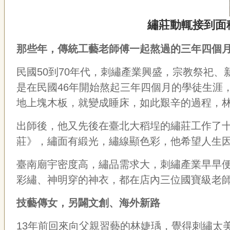
繡莊動輒接到面
那些年，傳統工藝老師傅一起熬過的三年四個
民國
50
到
70
年代，刺繡產業興盛，宗教祭祀、
是在民國
46
年開始熬起三年四個月的學徒生涯
地上塊木板，就變成睡床，如此艱辛的過程，
出師後，他又先後在臺北大稻埕的繡莊工作了
莊》，繡面有緞光，繡線顯色彩，他希望人生
臺南廟宇密度高，繡品需求大，刺繡產業早早
彩繡、神明穿的神衣，都在店內三位國寶級老
技藝傳女，另闢文創、海外新路
13
年前回來向父親習藝的林婕瑀，覺得刺繡太