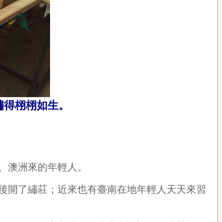
繡得栩栩如生。
、澳洲來的年輕人。
後開了繡莊；近來也有臺南在地年輕人天天來習