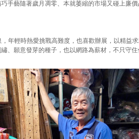
精巧手藝隨著歲月凋零、本就萎縮的市場又碰上廉價
材
泉，年輕時熱愛挑戰高難度，也喜歡辦展，以精益
刺繡、願意發芽的種子，也以網路為薪材，不只守住