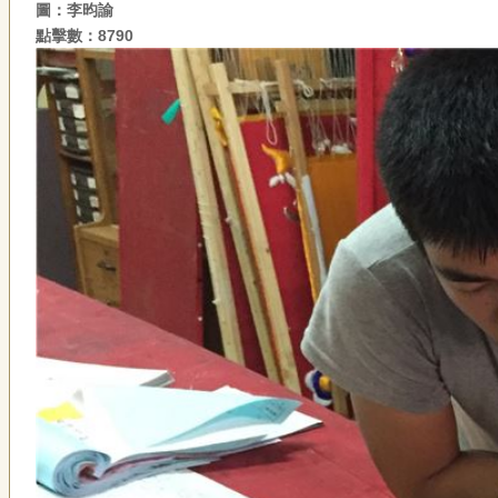
圖：李昀諭
點擊數：8790