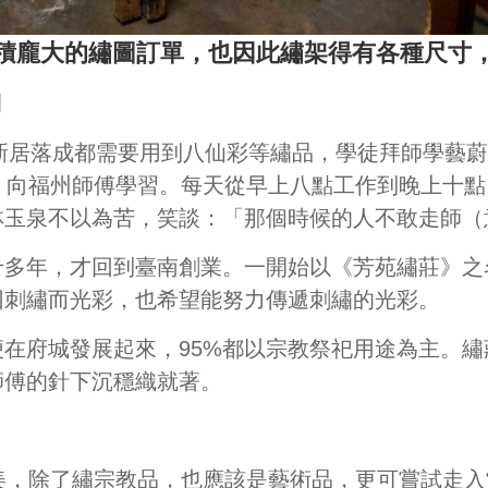
積龐大的繡圖訂單，也因此繡架得有各種尺寸
月
新居落成都需要用到八仙彩等繡品，學徒拜師學藝蔚
，向福州師傅學習。每天從早上八點工作到晚上十點
林玉泉不以為苦，笑談：「那個時候的人不敢走師（
十多年，才回到臺南創業。一開始以《芳苑繡莊》之
因刺繡而光彩，也希望能努力傳遞刺繡的光彩。
便在府城發展起來，
95%
都以宗教祭祀用途為主。繡
師傅的針下沉穩織就著。
美，除了繡宗教品，也應該是藝術品，更可嘗試走入