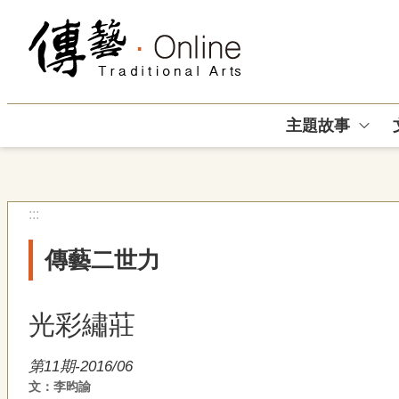
跳到主要內容區塊
主題故事
:::
傳藝二世力
光彩繡莊
第11期-2016/06
文：李昀諭