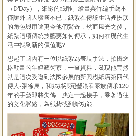
專
（D’Day），細緻的紙雕、繪畫與竹編手藝不
區
僅讓外國人讚嘆不已，紙紮在傳統生活裡扮演
的角色與用途更令他們驚奇，然而風光之後，
關
於
紙紮這項傳統技藝要如何傳承，如何在現代生
我
活中找到新的價值呢?
們
隱
想起了國內有一位以紙紮為表現手法，拍攝逐
私
格動畫的年輕藝術家，一查資料，發現他竟然
權
就是這次受邀到法國參展的新興糊紙店第四代
宣
告
傳人-張徐展，和姊姊張宛瑩眼看家族傳承120
資
年的手藝即將失傳，決定一起接手，乘著過往
訊
的文化脈絡，為紙紮找到新功能。
網
站
導
覽