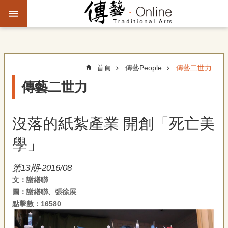
跳到主要內容區塊
進
階
搜
尋
首頁
傳藝People
傳藝二世力
傳藝二世力
主
題
沒落的紙紮產業 開創「死亡美
故
事
學」
文
第13期-2016/08
化
文：謝繕聯
觀
圖：謝繕聯、張徐展
察
點擊數：16580
傳