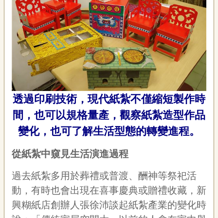
聯
絡
我
們
資
訊
安
全
政
透過印刷技術，現代紙紮不僅縮短製作時
策
資
間，也可以規格量產，觀察紙紮造型作品
訊
變化，也可了解生活型態的轉變進程。
政
府
從紙紮中窺見生活演進過程
網
站
過去紙紮多用於葬禮或普渡、酬神等祭祀活
資
動，有時也會出現在喜事慶典或贈禮收藏，新
料
開
興糊紙店創辦人張徐沛談起紙紮產業的變化時
放