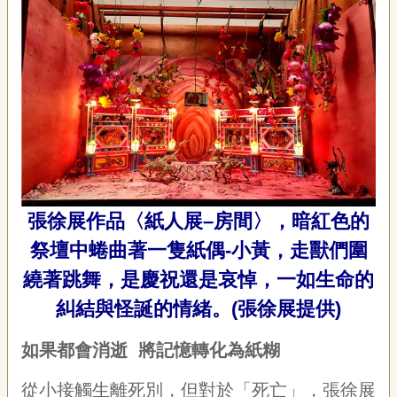
張徐展作品〈紙人展–房間〉，暗紅色的
祭壇中蜷曲著一隻紙偶-小黃，走獸們圍
繞著跳舞，是慶祝還是哀悼，一如生命的
糾結與怪誕的情緒。(張徐展提供)
如果都會消逝
將記憶轉化為紙糊
從小接觸生離死別，但對於「死亡」，張徐展