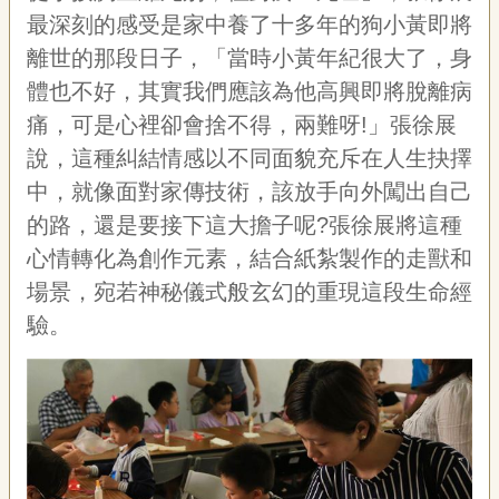
最深刻的感受是家中養了十多年的狗小黃即將
離世的那段日子，「當時小黃年紀很大了，身
體也不好，其實我們應該為他高興即將脫離病
痛，可是心裡卻會捨不得，兩難呀!」張徐展
說，這種糾結情感以不同面貌充斥在人生抉擇
中，就像面對家傳技術，該放手向外闖出自己
的路，還是要接下這大擔子呢?張徐展將這種
心情轉化為創作元素，結合紙紮製作的走獸和
場景，宛若神秘儀式般玄幻的重現這段生命經
驗。