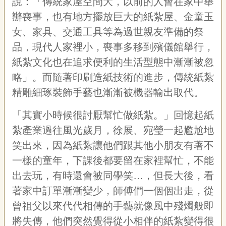
說：「傳統家屋空間大，以前的人會在家中舉
宣
辦喪事，也有地方擺放巨大的紙紮屋、金童玉
告
女、家具、交通工具等為過世親友準備的祭
網
品，現代人家裡小，喪事多移到殯儀館舉行，
站
導
紙紮文化也在追求便利的生活型態中漸漸被忽
覽
略」。而隨著印刷造紙技術的進步，傳統紙紮
F
精雕細琢裝飾手藝也漸漸被機器輸出取代。
a
c
「其實小時候很討厭幫忙做紙紮。」回憶起紙
e
b
紮產業過往風光歲月，徐展、宛瑩一起尷尬地
o
o
笑出來，因為紙紮讓他們跟其他小朋友有著不
k
一樣的童年，下課後都要留在家裡幫忙，不能
R
出去玩，有時還會被同學笑…，但長大後，看
S
S
著家中訂單漸漸變少，師傅們一個個出走，從
曾祖父以來代代相傳的手藝就像風中殘燭般即
將失傳，他們突然覺得從小相伴的紙紮變得很