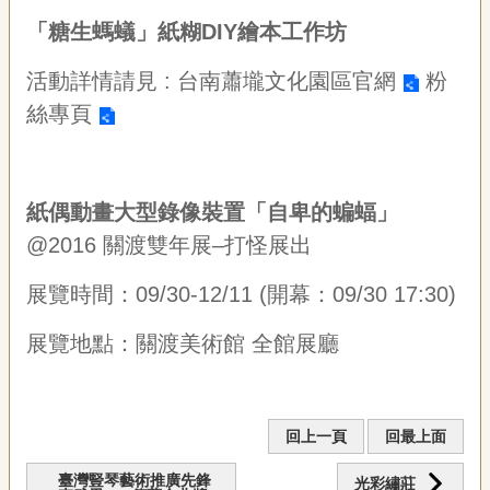
「糖生螞蟻」紙糊DIY繪本工作坊
活動詳情請見 :
台南蕭壠文化園區
官網
粉
絲專頁
紙偶動畫大型錄像裝置「自卑的蝙蝠」
@2016 關渡雙年展–打怪展出
展覽時間：09/30-12/11 (開幕：09/30 17:30)
展覽地點：關渡美術館 全館展廳
回上一頁
回最上面
臺灣豎琴藝術推廣先鋒
光彩繡莊