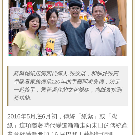
藝
P
e
o
p
l
e
傳
·
簡介
L
I
F
新興糊紙店第四代傳人-張徐展，和姊姊張宛
E
瑩眼看家族傳承120年的手藝即將失傳，決定
一起接手，乘著過往的文化脈絡，為紙紮找到
傳
新功能。
藝
家
族
2016年5月底6月初，傳統「紙紮」或「糊
紙」這項隨著時代變遷漸漸走向末日的傳統產
影
音
業竟然受邀參加 16 屆巴黎工藝設計師週