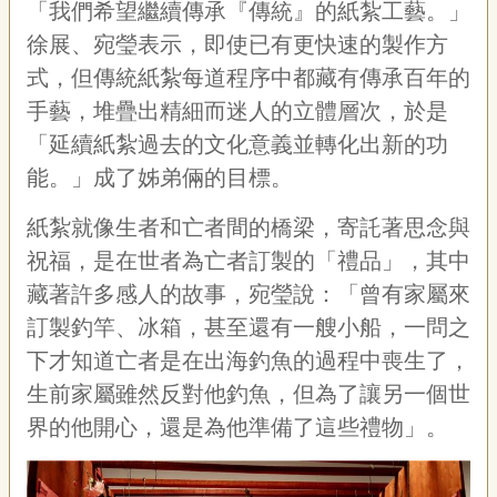
「我們希望繼續傳承『傳統』的紙紮工藝。」
徐展、宛瑩表示，即使已有更快速的製作方
式，但傳統紙紮每道程序中都藏有傳承百年的
手藝，堆疊出精細而迷人的立體層次，於是
「延續紙紮過去的文化意義並轉化出新的功
能。」成了姊弟倆的目標。
紙紮就像生者和亡者間的橋梁，寄託著思念與
祝福，是在世者為亡者訂製的「禮品」，其中
藏著許多感人的故事，宛瑩說：「曾有家屬來
訂製釣竿、冰箱，甚至還有一艘小船，一問之
下才知道亡者是在出海釣魚的過程中喪生了，
生前家屬雖然反對他釣魚，但為了讓另一個世
界的他開心，還是為他準備了這些禮物」。