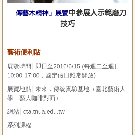
宣
告
中參展人示範磨刀
「傳藝木精神」展覽
技巧
網
站
導
覽
藝術便利貼
F
a
c
展覽時間│
即日
至2016/6/15 (每週二至週日
e
10:00-17:00，國定假日照常開放)
b
o
o
展覽地點│未來．傳統實驗基地（臺北藝術大
k
學 藝大咖啡對面）
R
S
網站│
cta.tnua.edu.tw
S
系列課程