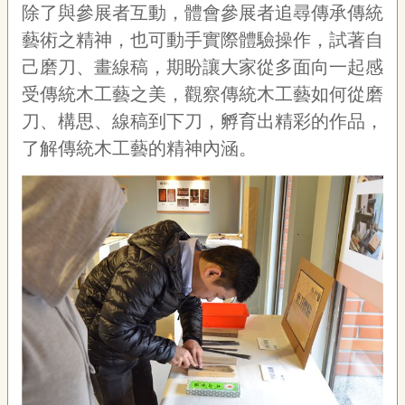
聯
除了與參展者互動，體會參展者追尋傳承傳統
絡
藝術之精神，也可動手實際體驗操作，試著自
我
們
己磨刀、畫線稿，期盼讓大家從多面向一起感
受傳統木工藝之美，觀察傳統木工藝如何從磨
資
訊
刀、構思、線稿到下刀，孵育出精彩的作品，
安
了解傳統木工藝的精神內涵。
全
政
策
資
訊
政
府
網
站
資
料
開
放