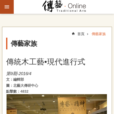
跳到主要內容區塊
進
階
搜
尋
首頁
傳藝家族
傳藝家族
主
題
傳統木工藝•現代進行式
故
事
第9期-2016/4
文：編輯部
文
圖：北藝大傳研中心
化
觀
點擊數：4832
察
傳