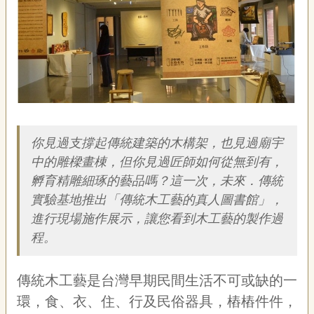
藝
P
e
o
p
l
e
簡介
傳
·
L
你見過支撐起傳統建築的木構架，也見過廟宇
I
中的雕樑畫棟，但你見過匠師如何從無到有，
F
E
孵育精雕細琢的藝品嗎？這一次，未來．傳統
實驗基地推出「傳統木工藝的真人圖書館」，
傳
進行現場施作展示，讓您看到木工藝的製作過
藝
程。
家
族
傳統木工藝是台灣早期民間生活不可或缺的一
影
環，食、衣、住、行及民俗器具，樁樁件件，
音