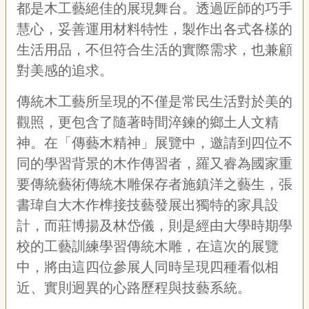
都是木工藝絕佳的展現舞台。透過匠師的巧手
專
區
慧心，妥善運用材料特性，製作出各式各樣的
生活用品，不但符合生活的實際需求，也兼顧
關
對美感的追求。
於
我
傳統木工藝所呈現的不僅是常民生活對於美的
們
觀照，更包含了隨著時間淬鍊的鄉土人文精
隱
神。在「傳藝木精神」展覽中，邀請到四位不
私
權
同的學習背景的木作傳習者，羅又睿為國家重
宣
要傳統藝術傳統木雕保存者施鎮洋之藝生，張
告
資
書瑋自大木作榫接技藝發展出獨特的家具設
訊
計，而莊博揚及林岱儀，則是經由大學時期學
網
校的工藝訓練學習傳統木雕，在這次的展覽
站
中，將由這四位參展人同時呈現四種看似相
導
近、實則迥異的心路歷程與技藝系統。
覽