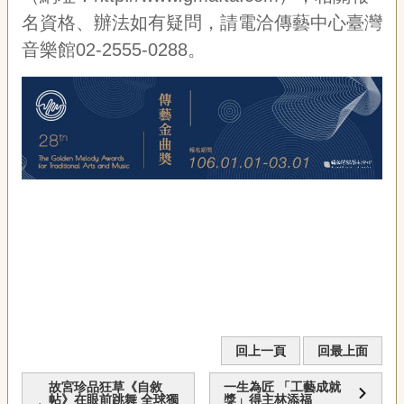
聯
名資格、辦法如有疑問，請電洽傳藝中心臺灣
絡
我
音樂館02-2555-0288。
們
資
訊
安
全
政
策
資
訊
政
府
網
站
資
回上一頁
回最上面
料
開
故宮珍品狂草《自敘
一生為匠 「工藝成就
放
帖》在眼前跳舞 全球獨
獎」得主林添福