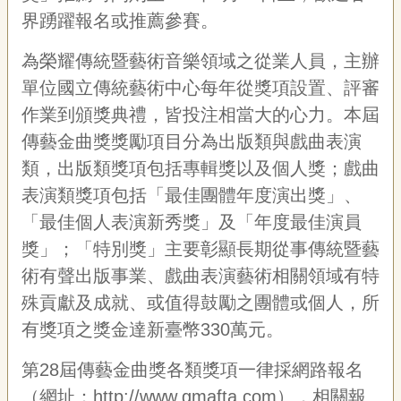
專
界踴躍報名或推薦參賽。
區
為榮耀傳統暨藝術音樂領域之從業人員，主辦
關
單位國立傳統藝術中心每年從獎項設置、評審
於
作業到頒獎典禮，皆投注相當大的心力。本屆
我
們
傳藝金曲獎獎勵項目分為出版類與戲曲表演
類，出版類獎項包括專輯獎以及個人獎；戲曲
隱
私
表演類獎項包括「最佳團體年度演出獎」、
權
「最佳個人表演新秀獎」及「年度最佳演員
宣
告
獎」；「特別獎」主要彰顯長期從事傳統暨藝
資
術有聲出版事業、戲曲表演藝術相關領域有特
訊
殊貢獻及成就、或值得鼓勵之團體或個人，所
網
有獎項之獎金達新臺幣330萬元。
站
導
第28屆傳藝金曲獎各類獎項一律採網路報名
覽
（網址：
http://www.gmafta.com
），相關報