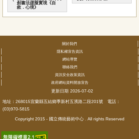
創書法虛擬實境《自
宣
敘．心境》
告
網
站
導
覽
關於我們
隱私權宣告資訊
F
網站導覽
a
c
聯絡我們
e
資訊安全政策資訊
b
政府網站資料開放宣告
o
o
更新日期
2026-07-02
k
地址：268015宜蘭縣五結鄉季新村五濱路二段201號 電話：
R
(03)970-5815
S
S
Copyright 2015 - 國立傳統藝術中心 . All rights Reserved