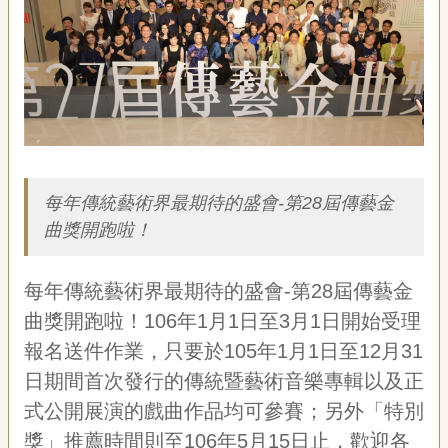
藝
P
e
o
p
l
e
簡介
傳
·
L
每年傳統藝術界最期待的盛會-第28屆傳藝金
I
曲獎開跑啦！
F
E
每年傳統藝術界最期待的盛會-第28屆傳藝金
傳
曲獎開跑啦！106年1月1日至3月1日開始受理
藝
家
報名送件作業，只要於105年1月1日至12月31
族
日期間首次發行的傳統暨藝術音樂專輯以及正
式公開展演的戲曲作品均可參賽；另外「特別
影
獎」推薦時間則至106年5月15日止，歡迎各
音