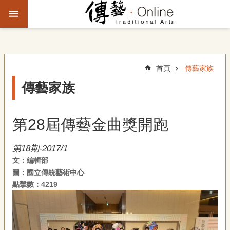
跳到主要內容區塊
進
階
搜
尋
首頁
傳藝家族
傳藝家族
主
題
第28屆傳藝金曲獎開跑
故
事
第18期-2017/1
文：編輯部
文
圖：國立傳統藝術中心
化
觀
點擊數：4219
察
傳