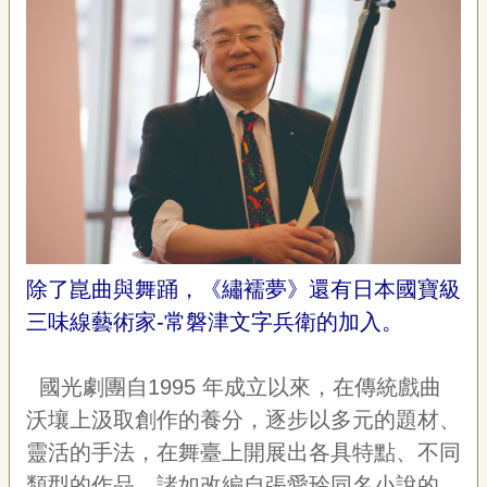
專
區
關
於
我
們
隱
私
權
宣
除了崑曲與舞踊，《繡襦夢》還有日本國寶級
告
資
三味線藝術家-常磐津文字兵衛的加入。
訊
網
國光劇團自
1995
年成立以來，在傳統戲曲
站
沃壤上汲取創作的養分，逐步以多元的題材、
導
靈活的手法，在舞臺上開展出各具特點、不同
覽
類型的作品，諸如改編自張愛玲同名小說的