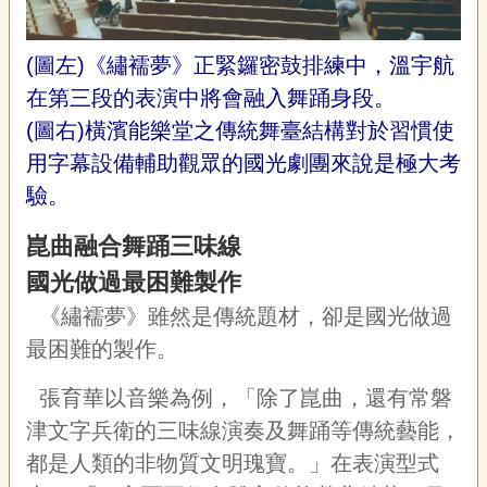
(圖左)《繡襦夢》正緊鑼密鼓排練中，溫宇航
在第三段的表演中將會融入舞踊身段。
(圖右)橫濱能樂堂之傳統舞臺結構對於習慣使
用字幕設備輔助觀眾的國光劇團來說是極大考
驗。
崑曲融合舞踊三味線
國光做過最困難製作
《繡襦夢》雖然是傳統題材，卻是國光做過
最困難的製作。
張育華以音樂為例，「除了崑曲，還有常磐
津文字兵衛的三味線演奏及舞踊等傳統藝能，
都是人類的非物質文明瑰寶。」在表演型式