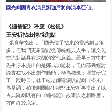
國光劇團青衣演員劉珈后將飾演李亞仙。
《繡襦記》呼應《松風》
王安祈拈出情感焦點
張育華指出，「國光信手拈來的靈感劇目很
多，但我們更希望能從傳統經典入手，讓文化
交流對話具有深刻的當代意義。最早日方中村
先生原本提出的是鄭成功題材，但內部幾經討
論實在找不出創作動能，極為猶豫；埋首研究
了一段時日，林于竝老師建議以能劇《松風》
為基調，稍後劇團藝術總監王安祈再提出了以
古典崑劇既有的《繡襦記》故事與之相呼應，
方向終於底定。」