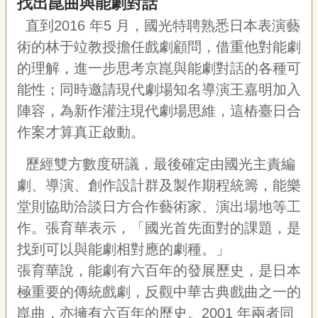
找出崑曲與能劇對話
宣
告
直到
2016
年
5
月，國光特聘熟悉日本表演藝
術的林于竝教授擔任戲劇顧問，借重他對能劇
網
的理解，進一步思考京崑與能劇對話的各種可
站
導
能性；同時邀請現代劇場知名導演王嘉明加入
覽
陣容，為新作灌注現代劇場思維，這樁臺日合
F
作案才算真正啟動。
a
c
歷經雙方數度研議，最後確定由國光主責編
e
b
劇、導演、創作設計群及製作期程統籌，能樂
o
o
堂則協助洽談日方合作藝術家、演出場地等工
k
作。張育華表示，「國光首先面對的課題，是
R
找到可以與能劇相對應的劇種。」
S
S
張育華說，能劇有六百年的發展歷史，是日本
極重要的傳統戲劇，反觀中華古典戲曲之一的
崑曲，亦擁有六百年的歷史。
2001
年兩者同