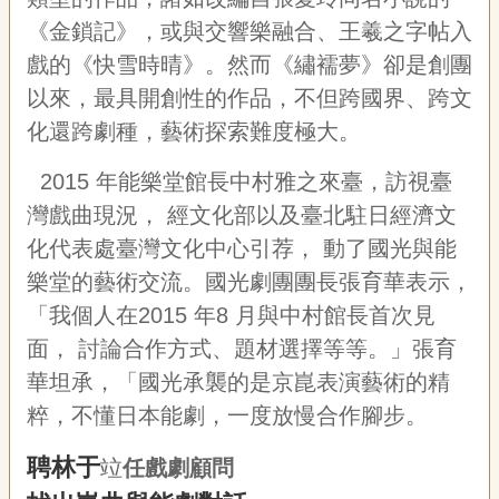
聯
《金鎖記》，或與交響樂融合、王羲之字帖入
絡
我
戲的《快雪時晴》。然而《繡襦夢》卻是創團
們
以來，最具開創性的作品，不但跨國界、跨文
資
化還跨劇種，藝術探索難度極大。
訊
安
2015
年能樂堂館長中村雅之來臺，訪視臺
全
政
灣戲曲現況，
經文化部以及臺北駐日經濟文
策
化代表處臺灣文化中心引荐，
動了國光與能
資
樂堂的藝術交流。國光劇團團長張育華表示，
訊
「我個人在
2015
年
8
月與中村館長首次見
政
面，
討論合作方式、題材選擇等等。」張育
府
網
華坦承，「國光承襲的是京崑表演藝術的精
站
粹，不懂日本能劇，一度放慢合作腳步。
資
料
聘林于
開
竝
任戲劇顧問
放