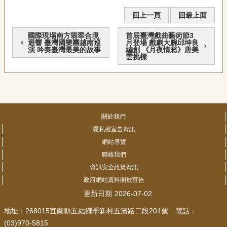
回上一頁
回最上面
國際現場南方翡翠合境
首屆臺灣戲曲藝術節3
迴響 臺灣國樂團越南巡
月登場 戲劇大腕邱坤良
演 吟奏臺灣最美的故事
編創 《月夜情愁》唐美
雲挑樑
關於我們
隱私權宣告資訊
網站導覽
聯絡我們
資訊安全政策資訊
政府網站資料開放宣告
更新日期
2026-07-02
地址：268015宜蘭縣五結鄉季新村五濱路二段201號 電話：
(03)970-5815