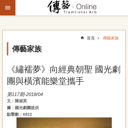
跳到主要內容區塊
進
階
搜
尋
首頁
傳藝家族
傳藝家族
主
題
《繡襦夢》向經典朝聖 國光劇
故
事
團與橫濱能樂堂攜手
文
第117期-2018/04
化
文：陳淑英
觀
圖：國光劇團提供
察
點擊數：6822
傳