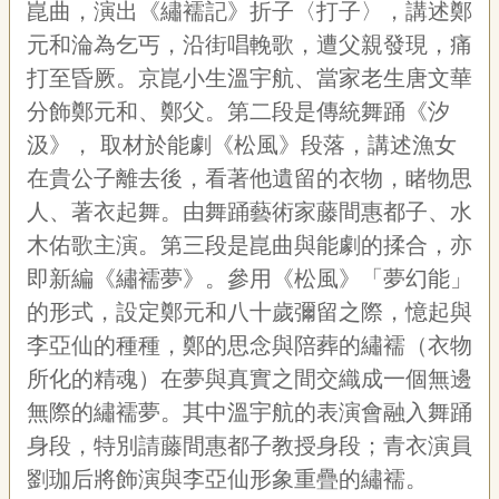
崑曲，演出《繡襦記》折子〈打子〉，講述鄭
元和淪為乞丐，沿街唱輓歌，遭父親發現，痛
打至昏厥。京崑小生溫宇航、當家老生唐文華
分飾鄭元和、鄭父。第二段是傳統舞踊《汐
汲》，
取材於能劇《松風》段落，講述漁女
在貴公子離去後，看著他遺留的衣物，睹物思
人、著衣起舞。由舞踊藝術家藤間惠都子、水
木佑歌主演。第三段是崑曲與能劇的揉合，亦
即新編《繡襦夢》。參用《松風》「夢幻能」
的形式，設定鄭元和八十歲彌留之際，憶起與
李亞仙的種種，鄭的思念與陪葬的繡襦（衣物
所化的精魂）在夢與真實之間交織成一個無邊
無際的繡襦夢。其中溫宇航的表演會融入舞踊
身段，特別請藤間惠都子教授身段；青衣演員
劉珈后將飾演與李亞仙形象重疊的繡襦。