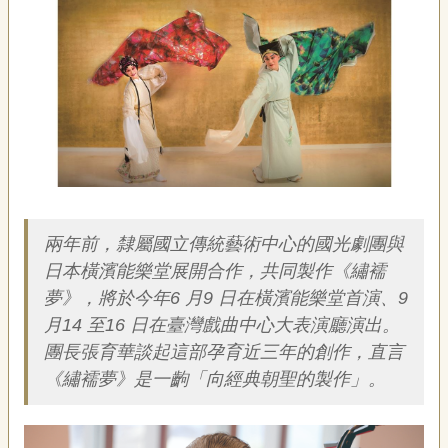
藝
P
e
o
p
l
e
傳
·
簡介
L
I
F
兩年前，隸屬國立傳統藝術中心的國光劇團與
E
日本橫濱能樂堂展開合作，共同製作《繡襦
夢》，將於今年6 月9 日在橫濱能樂堂首演、9
傳
月14 至16 日在臺灣戲曲中心大表演廳演出。
藝
家
團長張育華談起這部孕育近三年的創作，直言
族
《繡襦夢》是一齣「向經典朝聖的製作」。
影
音