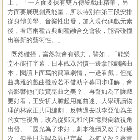
上，
「一方面要保有雙方傳統戲曲精華，另
方面要展現創意能量，所以特別在第三段安排
從身體美學、音樂性出發，加入現代偶戲元素
後，看這兩種古典劇種融合交會後，能否碰撞
出嶄新的藝術性。」
既然碰撞，當然就會有張力，譬如，「能樂
堂不能打字幕，日本觀眾習慣一邊拿能劇謠曲
本，閱讀上面寫的簡單劇情，一邊看戲，但崑
曲典雅的戲曲聲腔若不借助字幕同步理解，會
否影響他們欣賞崑曲之美？」再譬如為了讓戲
更好看，王安祈大膽起用崑曲迷、大學研讀物
理的林家正共同編劇，反轉過去以李亞仙為主
的女性視角，改為從鄭元和的回憶與倒敘視角
出發。「國光為了求好，劇本後續又改了好幾
次，但是日方認為既已定案，為何又改？著實