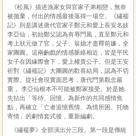
《松風》描述漁家女與官家子弟相戀，無奈
被拋棄，付出的情感最後落得一場空。《繡襦
記》則是講述唐代官家子鄭元和愛上長安名妓
李亞仙，初始鄭父認為有辱門風，直至鄭元和
考上狀元做了官，父子、翁媳才盡釋前嫌，全
家團圓。這兩齣戲的情感脈絡相近，皆是平民
女子在因緣際會下，愛上權貴公子。但是王安
祈對《繡襦記》大團圓的歡喜結局，認為不切
實際。從社會現實面思考，唐代門第觀念嚴
重，
李亞仙根本不可能被鄭家接受。於是她
先拈出「等待、回憶」為新作的共同感情焦
點，再確立「亡者追憶舊情、為情所困、托物
寄情」的劇情套式後，重新編劇。
《繡襦夢》全部演出分三段。第一段是傳統