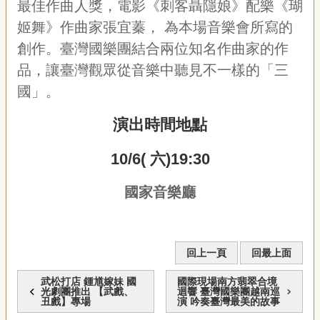
最佳作曲人獎，電影《刺客聶隱娘》配樂《瑚
專
姬舞》作曲家張宜蓁，
為本場音樂會所寫的
區
創作。臺灣國樂團結合兩位知名作曲家的作
關
品，讓臺灣觀眾從音樂中聽見不一樣的「三
於
國」。
我
們
演出時間地點
隱
私
10/6(
六
)19:30
權
宣
國家音樂廳
告
資
訊
網
回上一頁
回最上面
站
武松打店 鍾馗嫁妹 國
國際現場南方翡翠合境
導
光劇團推出 【武戲、
迴響 臺灣國樂團越南巡
覽
丑戲】專場
演 吟奏臺灣最美的故事