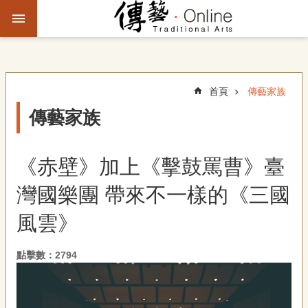
跳到主要內容區塊
進
階
搜
尋
首頁
傳藝家族
傳藝家族
主
題
《赤壁》加上《擊鼓罵曹》臺
故
事
灣國樂團 帶來不一樣的《三國
文
風雲》
化
觀
點擊數：2794
察
傳