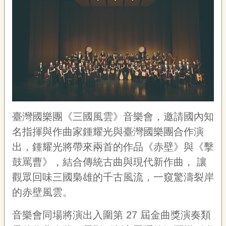
藝
P
e
o
p
l
e
傳
·
L
I
臺灣國樂團《三國風雲》音樂會，邀請國內知
F
E
名指揮與作曲家鍾耀光與臺灣國樂團合作演
出，鍾耀光將帶來兩首的作品《赤壁》與《擊
傳
鼓罵曹》，結合傳統古曲與現代新作曲， 讓
藝
家
觀眾回味三國梟雄的千古風流，一窺驚濤裂岸
族
的赤壁風雲。
影
音樂會同場將演出入圍第
27
屆金曲獎演奏類
音