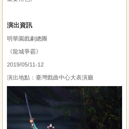
宣
告
網
演出資訊
站
導
明華園戲劇總團
覽
《龍城爭霸》
F
a
c
2019/05/11-12
e
b
演出地點：臺灣戲曲中心大表演廳
o
o
k
R
S
S