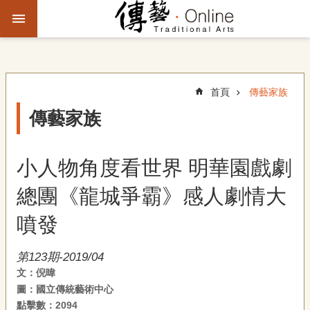
跳到主要內容區塊
進
階
搜
尋
首頁
傳藝家族
傳藝家族
主
題
小人物角度看世界 明華園戲劇
故
事
總團《龍城爭霸》感人劇情大
文
噴發
化
觀
第123期-2019/04
察
文：倪暐
圖：國立傳統藝術中心
傳
點擊數：2094