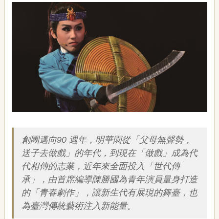
藝
P
e
o
p
l
e
傳
·
L
I
F
簡介
E
創團邁向90 週年，明華園從「父母無聲勢，
傳
送子去做戲」的年代，到現在「做戲」成為代
藝
代相傳的志業，近年來全面投入「世代傳
家
承」，由首席編導陳勝國為青年演員量身打造
族
的「青春劇作」，讓新生代有展現的舞臺，也
為臺灣傳統藝術注入新能量。
影
音