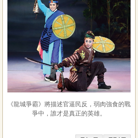
《龍城爭霸》將描述官逼民反，弱肉強食的戰
爭中，誰才是真正的英雄。