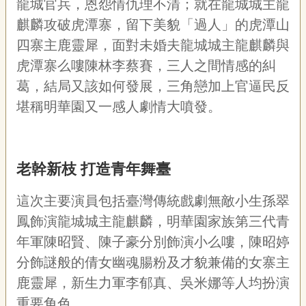
龍城官兵，恩怨情仇理不清；就在龍城城主龍
聯
絡
麒麟攻破虎潭寨，留下美貌「過人」的虎潭山
我
四寨主鹿靈犀，面對未婚夫龍城城主龍麒麟與
們
虎潭寨么嘍陳林李蔡賽，三人之間情感的糾
資
葛，結局又該如何發展，三角戀加上官逼民反
訊
安
堪稱明華園又一感人劇情大噴發。
全
政
策
資
老幹新枝 打造青年舞臺
訊
政
這次主要演員包括臺灣傳統戲劇無敵小生孫翠
府
鳳飾演龍城城主龍麒麟，明華園家族第三代青
網
年軍陳昭賢、陳子豪分別飾演小么嘍，陳昭婷
站
資
分飾謎般的倩女幽魂腸粉及才貌兼備的女寨主
料
鹿靈犀，新生力軍李郁真、吳米娜等人均扮演
開
放
重要角色。