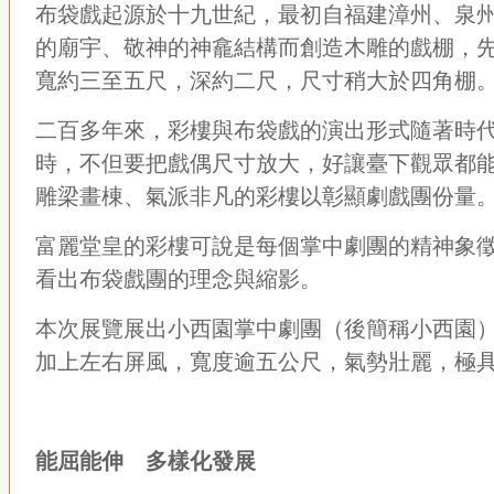
布袋戲起源於十九世紀，最初自福建漳州、泉
的廟宇、敬神的神龕結構而創造木雕的戲棚，
寬約三至五尺，深約二尺，尺寸稍大於四角棚
二百多年來，彩樓與布袋戲的演出形式隨著時
時，不但要把戲偶尺寸放大，好讓臺下觀眾都
雕梁畫棟、氣派非凡的彩樓以彰顯劇戲團份量
富麗堂皇的彩樓可說是每個掌中劇團的精神象
看出布袋戲團的理念與縮影。
本次展覽展出小西園掌中劇團（後簡稱小西園
加上左右屏風，寬度逾五公尺，氣勢壯麗，極
能屈能伸 多樣化發展