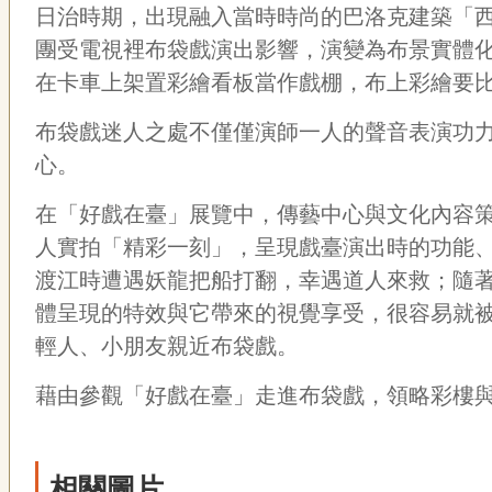
日治時期，出現融入當時時尚的巴洛克建築「西
團受電視裡布袋戲演出影響，演變為布景實體化
在卡車上架置彩繪看板當作戲棚，布上彩繪要
布袋戲迷人之處不僅僅演師一人的聲音表演功
心。
在「好戲在臺」展覽中，傳藝中心與文化內容策進
人實拍「精彩一刻」，呈現戲臺演出時的功能
渡江時遭遇妖龍把船打翻，幸遇道人來救；隨
體呈現的特效與它帶來的視覺享受，很容易就
輕人、小朋友親近布袋戲。
藉由參觀「好戲在臺」走進布袋戲，領略彩樓
相關圖片