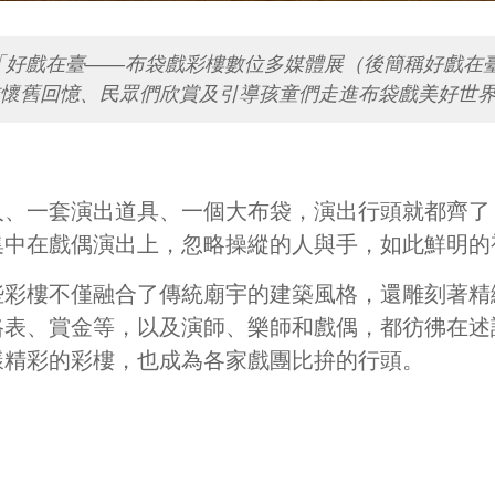
「好戲在臺——布袋戲彩樓數位多媒體展（後簡稱好戲在
懷舊回憶、民眾們欣賞及引導孩童們走進布袋戲美好世
人、一套演出道具、一個大布袋，演出行頭就都齊了
集中在戲偶演出上，忽略操縱的人與手，如此鮮明的
些彩樓不僅融合了傳統廟宇的建築風格，還雕刻著精
路表、賞金等，以及演師、樂師和戲偶，都彷彿在述
樣精彩的彩樓，也成為各家戲團比拚的行頭。