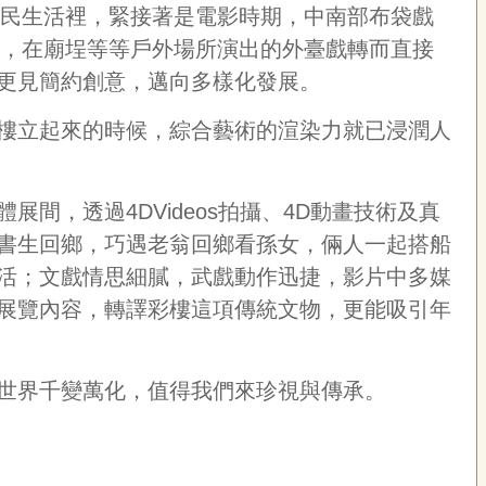
人民生活裡，緊接著是電影時期，中南部布袋戲
落，在廟埕等等戶外場所演出的外臺戲轉而直接
更見簡約創意，邁向多樣化發展。
樓立起來的時候，綜合藝術的渲染力就已浸潤人
，透過4DVideos拍攝、4D動畫技術及真
書生回鄉，巧遇老翁回鄉看孫女，倆人一起搭船
活；文戲情思細膩，武戲動作迅捷，影片中多媒
展覽內容，轉譯彩樓這項傳統文物，更能吸引年
世界千變萬化，值得我們來珍視與傳承。