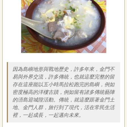
藝
P
e
o
p
l
e
傳
·
簡介
L
I
F
因為島嶼地形與戰地歷史，許多年來，金門不
E
易與外界交流，許多傳統，也就這麼完整的留
存在這座能以五小時馬拉松跑完的島嶼，例如
傳
密度極高的洋樓古蹟，例如留有諸多傳統藝陣
藝
家
的浯島迎城隍活動。傳統，就這麼跟著金門土
族
地、金門人群，旅行到了現代，活在常民生活
裡，一起成長，一起邁向未來。
影
音