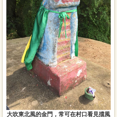
宣
告
網
站
導
覽
F
a
c
e
b
o
o
k
R
S
S
大吹東北風的金門，常可在村口看見擋風