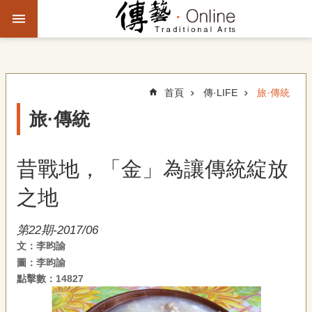
跳到主要內容區塊
進
階
搜
尋
首頁
傳·LIFE
旅·傳統
旅·傳統
主
題
昔戰地，「金」為讓傳統綻放
故
事
之地
文
第22期-2017/06
化
文：李昀諭
觀
圖：李昀諭
察
點擊數：14827
傳