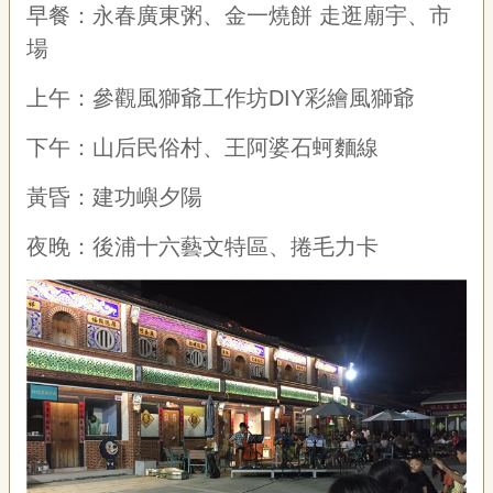
早餐：永春廣東粥、金一燒餅 走逛廟宇、市
場
上午：參觀風獅爺工作坊
DIY
彩繪風獅爺
下午：山后民俗村、王阿婆石蚵麵線
黃昏：建功嶼夕陽
夜晚：後浦十六藝文特區、捲毛力卡