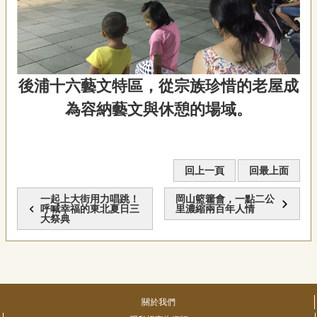
後浦十六藝文特區，從宗族珍惜的老屋成
為容納藝文與休憩的場域。
回上一頁
回最上面
一起上大街用力唱跳！
岡山籃籗會，一點二公
呼喊幸福的東北夏日三
里濃縮兩百年人情
大祭典
關於我們