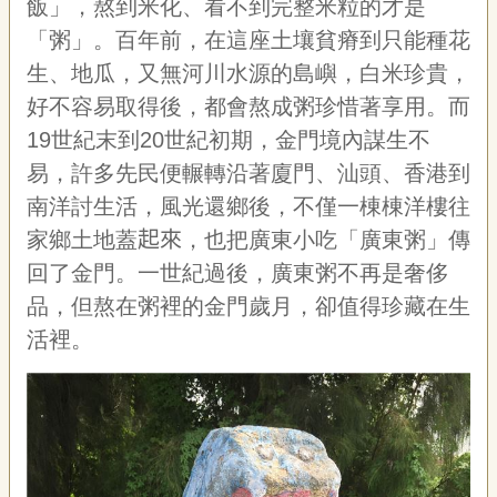
飯」，熬到米化、看不到完整米粒的才是
聯
絡
「粥」。百年前，在這座土壤貧瘠到只能種花
我
生、地瓜，又無河川水源的島嶼，白米珍貴，
們
好不容易取得後，都會熬成粥珍惜著享用。而
資
19世紀末到20世紀初期，金門境內謀生不
訊
安
易，許多先民便輾轉沿著廈門、汕頭、香港到
全
南洋討生活，風光還鄉後，不僅一棟棟洋樓往
政
策
家鄉土地蓋
起來
，也把廣東小吃「廣東粥」傳
資
回了金門。一世紀過後，廣東粥不再是奢侈
訊
品，但熬在粥裡的金門歲月，卻值得珍藏在生
政
活裡。
府
網
站
資
料
開
放