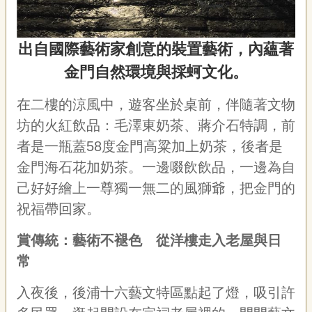
出自國際藝術家創意的裝置藝術，內蘊著
金門自然環境與採蚵文化。
在二樓的涼風中，遊客坐於桌前，伴隨著文物
坊的火紅飲品：毛澤東奶茶、蔣介石特調，前
者是一瓶蓋58度金門高粱加上奶茶，後者是
金門海石花加奶茶。一邊啜飲飲品，一邊為自
己好好繪上一尊獨一無二的風獅爺，把金門的
祝福帶回家。
賞傳統：藝術不褪色 從洋樓走入老屋與日
常
入夜後，後浦十六藝文特區點起了燈，吸引許