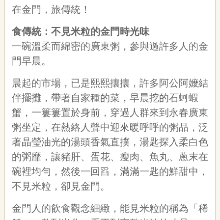
專
在金門，旅傳統！
區
食傳統：不見米粒的金門時光味
關
一碗溫柔而綿密的廣東粥，參與過許多人的金
於
門早晨。
我
們
晨起的市場，已是熙熙攘攘，許多阿公阿嬤結
隱
伴擺攤，帶著自家種的菜，早晨挖的石蚵蝦
私
蟹，一簍簍置於身前，穿過人群來到永春廣東
權
宣
粥坐定，在熱絡人聲中迎來暖呼呼的粥品，泛
告
著晶瑩油光的湯頭香氣直撲，湯匙探入柔白色
資
訊
的粥靡，讓豬肝、蛋花、瘦肉、魚丸、蔥末在
碗裡均勻，然後一回舀，滿滿一匙的鮮甜中，
網
站
不見米粒，卻見金門。
導
覽
金門人的飲食觀念細緻，能見米粒的稱為「稀