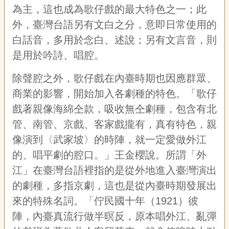
為主，這也成為歌仔戲的最大特色之一；此
外，臺灣台語另有文白之分，意即日常使用的
白話音，多用於念白、述說；另有文言音，則
是用於吟詩、唱腔。
除聲腔之外，歌仔戲在內臺時期也因應群眾、
商業的影響，開始加入各劇種的特色。「歌仔
戲著親像海綿仝款，吸收無仝劇種，包含有北
管、南管、京戲、客家戲攏有，真有特色，親
像演到〈武家坡〉的時陣，就一定愛做外江
的、唱平劇的腔口。」王金櫻說。所謂「外
江」在臺灣台語裡指的是從外地進入臺灣演出
的劇種，多指京劇，這也是從內臺時期發展出
來的特殊名詞。「佇民國十年（1921）彼
陣，內臺真流行做半暝反，原本唱外江、亂彈