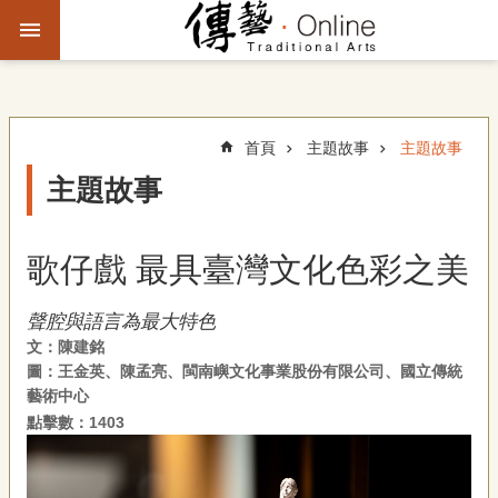
跳到主要內容區塊
進
階
搜
尋
首頁
主題故事
主題故事
主題故事
主
題
歌仔戲 最具臺灣文化色彩之美
故
事
聲腔與語言為最大特色
文：陳建銘
文
圖：王金英、陳孟亮、閩南嶼文化事業股份有限公司、國立傳統
化
藝術中心
觀
察
點擊數：1403
傳