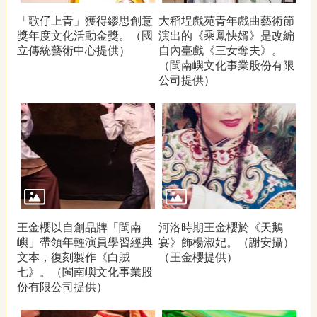
「歌仔上青」獲得繆思創意
大稻埕戲苑青年戲曲藝術節
獎年度文化活動金獎。（國
演出的《乘鳳快婿》是改編
立傳統藝術中心提供）
自內臺戲《三女奪夫》。
（閩南嶼文化事業股份有限
公司提供）
王金櫻以自創品牌「閩南
河洛時期王金櫻於《天鵝
嶼」帶領年輕演員學習經典
宴》飾楊淑妃。（謝安攝）
文本，復刻製作《白賊
（王金櫻提供）
七》。（閩南嶼文化事業股
份有限公司提供）