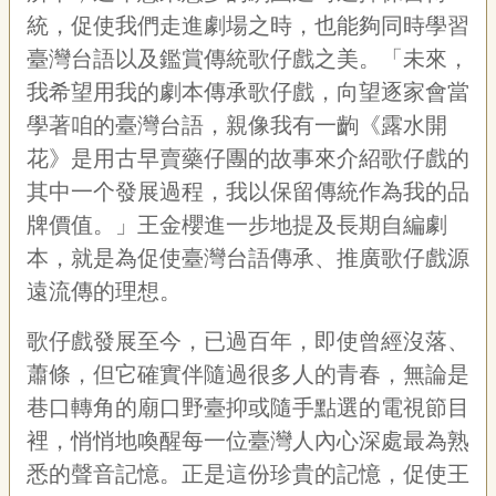
統，促使我們走進劇場之時，也能夠同時學習
臺灣台語以及鑑賞傳統歌仔戲之美。「未來，
我希望用我的劇本傳承歌仔戲，向望逐家會當
學著咱的臺灣台語，親像我有一齣《露水開
花》是用古早賣藥仔團的故事來介紹歌仔戲的
其中一个發展過程，我以保留傳統作為我的品
牌價值。」王金櫻進一步地提及長期自編劇
本，就是為促使臺灣台語傳承、推廣歌仔戲源
遠流傳的理想。
歌仔戲發展至今，已過百年，即使曾經沒落、
蕭條，但它確實伴隨過很多人的青春，無論是
巷口轉角的廟口野臺抑或隨手點選的電視節目
裡，悄悄地喚醒每一位臺灣人內心深處最為熟
悉的聲音記憶。正是這份珍貴的記憶，促使王