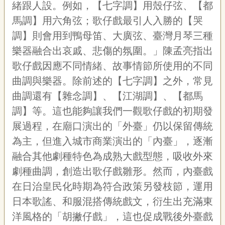
緒跟人設。例如，【七字調】用殼仔弦、【都
馬調】用六角弦；歌仔戲最引人入勝的【哭
調】則會用到鴨母笛、大廣弦、臺灣月琴三種
樂器融合出哀戚、悲傷的氛圍。」陳孟亮指出
歌仔戲因應不同情緒、故事情節所使用的不同
曲調與樂器。除前述的【七字調】之外，常見
曲調還有【雜念調】、【江湖調】、【都馬
調】等。這也能夠讓我們一觀歌仔戲的初期發
展過程，在廟口演出的「外臺」仍以保留傳統
為主，但進入城市商業演出的「內臺」，逐漸
融合其他劇種特色為成熟大戲型態，吸收外來
劇種曲調，創造出歌仔戲雛形。然而，內臺戲
在日治皇民化時期為符合政策另發枝節，運用
日本歌謠、和服混搭傳統戲文，衍生出充滿東
洋風格的「胡撇仔戲」，這也促成戰後外臺戲