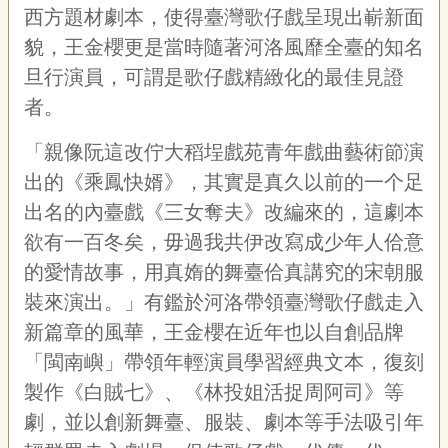
西方題材劇本，使得臺灣歌仔戲呈現出嶄新面
貌，王金櫻更是當時隨著河洛風靡全臺的知名
旦行演員，可謂是歌仔戲精緻化的最佳見證
者。
「親像阮這改佇大稻埕戲苑青年戲曲藝術節演
出的《乘鳳快婿》，其實是真久以前的一个足
出名的內臺戲《三女奪夫》改編來的，這劇本
欲有一百冬矣，毋過我共伊改寫成少年人佮意
的愛情故事，用真媠的舞臺佮真講究的宋朝服
裝來演出。」有鑑於河洛帶領臺灣歌仔戲走入
新篇章的風華，王金櫻在近年也以自創品牌
「閩南嶼」帶領年輕演員學習經典文本，復刻
製作《白賊七》、《林投姐活捉周阿司》等
劇，並以創新舞臺、服裝、劇本等手法吸引年