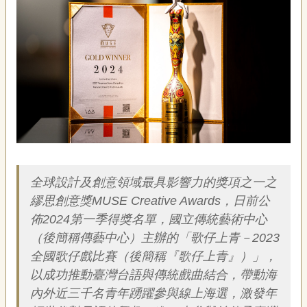
藝
P
e
o
p
l
e
傳
·
L
I
描述
F
E
全球設計及創意領域最具影響力的獎項之一之
繆思創意獎MUSE Creative Awards，日前公
傳
佈2024第一季得獎名單，國立傳統藝術中心
藝
（後簡稱傳藝中心）主辦的「歌仔上青－2023
家
族
全國歌仔戲比賽（後簡稱『歌仔上青』）」，
以成功推動臺灣台語與傳統戲曲結合，帶動海
影
內外近三千名青年踴躍參與線上海選，激發年
音