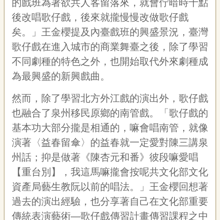
的戲班為著欲共人客留落來，就會佇暗時十點
後改唱歌仔戲，後來就攏慢慢改做歌仔戲
矣。」王金櫻提及內臺戲班的興盛景況，臺灣
歌仔戲在進入城市的商業舞臺之後，除了學習
不同劇種的特色之外，也開始取代外來劇種成
為最興盛的新興戲曲。
然而，除了學習北方外江戲的演出外，歌仔戲
也融合了泉州移民原鄉的南管戲。「歌仔戲的
基本功大部分攏是相通的，嘛會唱南管，就像
演著〈益春留傘〉的益春就一定愛對陳三講泉
州話；抑是做著《陳杏元和番》彼段嘛愛唱
【重台別】，我這馬嘛攏會按呢共文化部文化
資產局藝生教阮以前的唱法。」王金櫻回想著
過去的演出經驗，也分享著自己在文化部重要
傳統表演藝術—歌仔戲傳習計畫傳習課程之中