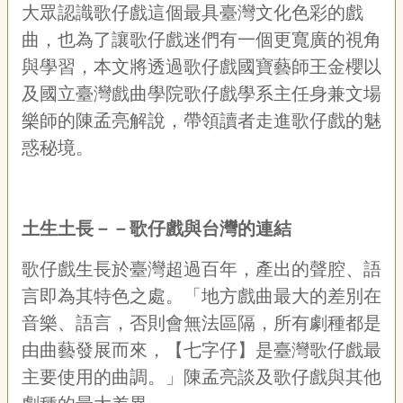
聯
大眾認識歌仔戲這個最具臺灣文化色彩的戲
絡
曲，也為了讓歌仔戲迷們有一個更寬廣的視角
我
們
與學習，本文將透過歌仔戲國寶藝師王金櫻以
及國立臺灣戲曲學院歌仔戲學系主任身兼文場
資
訊
樂師的陳孟亮解說，帶領讀者走進歌仔戲的魅
安
惑秘境。
全
政
策
資
土生土長－－歌仔戲與台灣的連結
訊
政
歌仔戲生長於臺灣超過百年，產出的聲腔、語
府
言即為其特色之處。「地方戲曲最大的差別在
網
站
音樂、語言，否則會無法區隔，所有劇種都是
資
由曲藝發展而來，【七字仔】是臺灣歌仔戲最
料
主要使用的曲調。」陳孟亮談及歌仔戲與其他
開
放