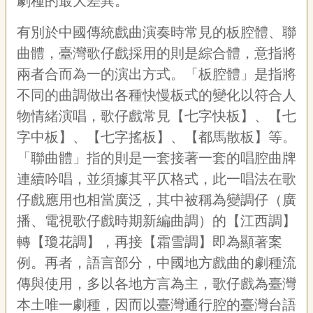
劇種的最大差異。
宣
告
有別於中國傳統戲曲演奏時常見的板腔體、聯
曲體，臺灣歌仔戲採用的則是綜合體，意指將
網
站
兩者合而為一的演出方式。「板腔體」是指將
導
不同的曲調做出各種快慢板式的變化以符合人
覽
物情緒演唱，歌仔戲常見【七字快板】、【七
F
字中板】、【七字搖板】、【都馬散板】等。
a
c
「聯曲體」指的則是一套接著一套的唱腔曲牌
e
b
連續吟唱，並須據其平仄格式，此一唱法在歌
o
仔戲應用也相當廣泛，其中被稱為變調仔（廣
o
k
播、電視歌仔戲時期新編曲調）的【江西調】
R
轉【瓊花調】，再接【霜雪調】即為顯著案
S
例。再者，語言部分，中國地方戲曲的劇種流
S
傳與使用，多以各地方言為主，歌仔戲為臺灣
本土唯一劇種，因而以臺灣通行腔的臺灣台語