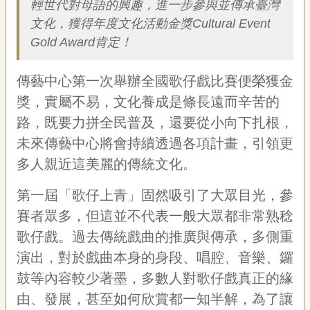
輕世代對母語的興趣，進一步參與並傳承臺灣
專
文化，獲得年度文化活動金獎Cultural Event
區
Gold Award肯定！
關
於
傳藝中心第一次舉辦全國歌仔戲比賽便榮獲金
我
獎，實屬不易，文化養成是條長遠而辛苦的
們
路，既要力拼全民普及，還要從小向下扎根，
隱
未來傳藝中心將會持續透過各項計畫，引領更
私
權
多人親近這美麗的傳統文化。
宣
告
第一屆「歌仔上青」固然吸引了大眾目光，參
資
賽者眾多，但這並不代表一般大眾都非常熟稔
訊
歌仔戲。過去傳統戲曲的推廣與傳承，多側重
網
演出，對於戲曲本身的身段、唱腔、音樂、鑼
站
導
鼓等內容較少著墨，多數人對歌仔戲真正的緣
覽
由、發展，甚至如何欣賞都一知半解，為了讓