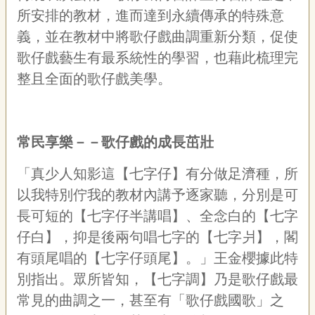
所安排的教材，進而達到永續傳承的特殊意
義，並在教材中將歌仔戲曲調重新分類，促使
歌仔戲藝生有最系統性的學習，也藉此梳理完
整且全面的歌仔戲美學。
常民享樂－－歌仔戲的成長茁壯
「真少人知影這【七字仔】有分做足濟種，所
以我特別佇我的教材內講予逐家聽，分別是可
長可短的【七字仔半講唱】、全念白的【七字
仔白】，抑是後兩句唱七字的【七字爿】，閣
有頭尾唱的【七字仔頭尾】。」王金櫻據此特
別指出。眾所皆知，【七字調】乃是歌仔戲最
常見的曲調之一，甚至有「歌仔戲國歌」之