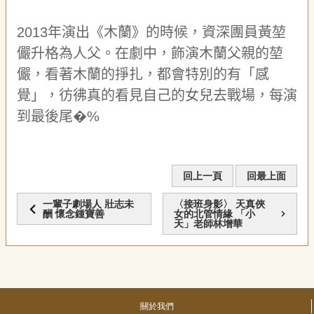
2013
年演出《木蘭》的時候，資深團員黃堃
儼升格為人父。在劇中，飾演木蘭父親的堃
儼，看著木蘭的掙扎，都會特別的有「感
覺」，彷彿真的看見自己的女兒去戰場，
每演
到
最後尾�%
回上一頁
回最上面
一輩子劇場人 壯志未
〈接班身影〉 天真俠
酬 懷念鍾寶善
女的北管情緣 「小
天」老師林增華
關於我們