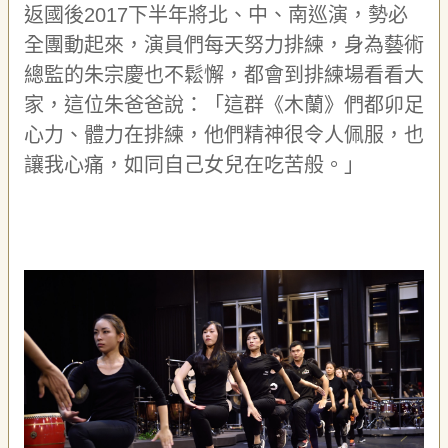
返國後
2017
下半年將北、中、南巡演
，
勢必
專
區
全團動起來，演員們每天努力排練，身為藝術
總監的朱宗慶也不鬆懈
，
都會到排練場看看大
關
家
，
這位朱爸爸說：
「這群
《木蘭》
們都
卯
足
於
我
心力
、
體力在排練，他們精神很令人佩服，也
們
讓我心痛，如同自己女兒在吃苦般。
」
隱
私
權
宣
告
資
訊
網
站
導
覽