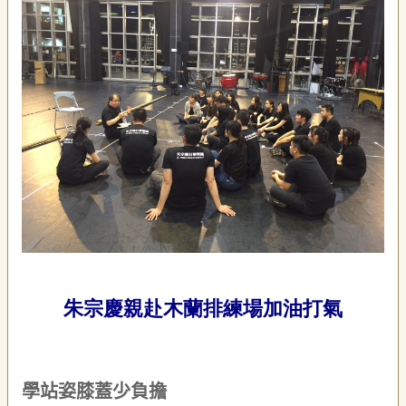
朱宗慶親赴木蘭排練場加油打氣
學
站姿膝蓋
少
負擔