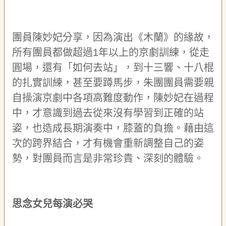
團員陳妙妃分享，因為演出《木蘭》的緣故，
所有團員都做超過
1
年以上的京劇訓練，從走
圓場，還有「如何去站」，到十三響、十八棍
的扎實訓練，
甚至要
蹲
馬步
，
朱團團員
需要親
自操演京劇中各項高難度動作，陳妙妃在過程
中，才意識到過去從來沒有學習到正確的站
姿，也造成長期演奏中，膝蓋的負擔。藉由這
次的跨界結合，才有機會重新調整自己的姿
勢，對團員而言是非常珍貴、深刻的體驗。
思念女兒每
演必哭