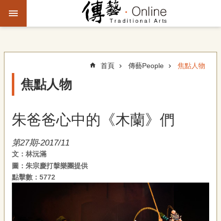
跳到主要內容區塊
進
階
搜
尋
首頁
傳藝People
焦點人物
焦點人物
主
題
朱爸爸心中的《木蘭》們
故
事
第27期-2017/11
文：林沅滿
文
圖：朱宗慶打搫樂團提供
化
觀
點擊數：5772
察
傳