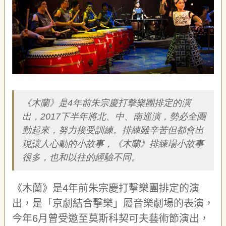
藝
P
e
o
p
l
e
簡介
傳
·
L
《木蘭》是4年前朱宗慶打擊樂團排定的演
I
出，2017下半年將北、中、南巡演，勢必全團
F
E
動起來，努力接受訓練。排練雖辛苦但都會出
現讓人心動的小故事，《木蘭》排練場小故事
傳
很多，也和以往的經驗不同。
藝
家
族
《木蘭》
是
4
年前朱宗慶打擊樂團排定的演
出，是
「
京劇結合擊樂
」屬
音樂劇場的表演，
影
今年
6
月曾受邀至
莫斯科契可夫藝術節演出，
音