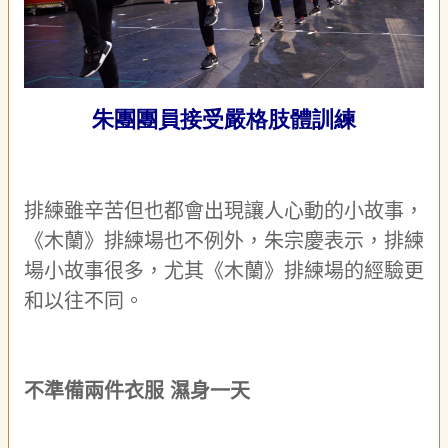
聯
絡
我
們
資
朱團團員接受嚴格肢體訓練
訊
安
全
政
排練雖辛苦但也都會出現讓人心動的小故事，
策
資
《木蘭》
排練場也不
例
外，朱宗慶表示，排練
訊
場小故事很多，尤其
《木蘭》
排練場的經驗更
政
和以往不同。
府
網
站
資
不準備
兩件衣服
濕身一天
料
開
放