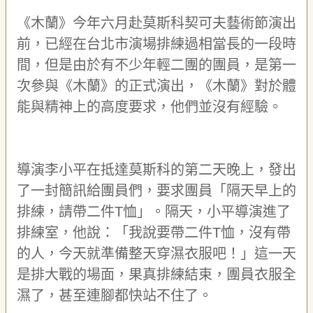
宣
《木蘭》今年六月赴莫斯科契可夫藝術節演出
告
前，已經在台北市演場排練過相當長的一段時
網
間，但是由於有不少年輕二團的團員，是第一
站
導
次參與《木蘭》的正式演出，《木蘭》對於體
覽
能與精神上的高度要求，
他們並
沒有經驗。
F
a
c
e
導演李小平在抵達莫斯科的第二天晚上，發出
b
o
了一封簡訊給團員們，要求團員「隔天早上的
o
排練，請帶二件
T
恤」。隔天，小平導演進了
k
排練室，他說：
「
我說要帶二件
T
恤，沒有帶
R
S
的人，今天就準備整天穿濕衣服吧！
」
這一天
S
是
排大戰的場面，
果真
排練結束，
團員
衣服全
濕了，
甚至
連腳都快站不住了。