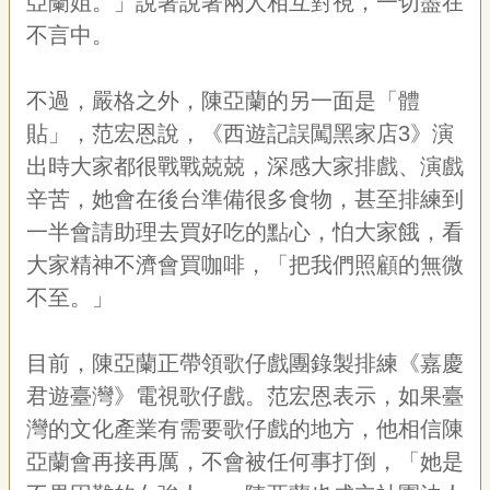
亞蘭姐。」說著說著兩人相互對視，一切盡在
不言中。
不過，嚴格之外，陳亞蘭的另一面是「體
貼」，范宏恩說，《西遊記誤闖黑家店
3
》演
出時大家都很戰戰兢兢，深感大家排戲、演戲
辛苦，她會在後台準備很多食物，甚至排練到
一半會請助理去買好吃的點心，怕大家餓，看
大家精神不濟會買咖啡，「把我們照顧的無微
不至。」
目前，陳亞蘭正帶領歌仔戲團錄製排練《嘉慶
君遊臺灣》電視歌仔戲。范宏恩表示，如果臺
灣的文化產業有需要歌仔戲的地方，他相信陳
亞蘭會再接再厲，不會被任何事打倒，「她是