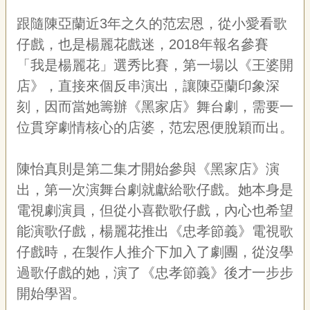
專
跟隨陳亞蘭近
3
年之久的范宏恩，從小愛看歌
區
仔戲，也是楊麗花戲迷，
2018
年報名參賽
關
「我是楊麗花」選秀比賽，第一場以《王婆開
於
店》，直接來個反串演出，讓陳亞蘭印象深
我
們
刻，因而當她籌辦《黑家店》舞台劇，需要一
位貫穿劇情核心的店婆，范宏恩便脫穎而出。
隱
私
權
陳怡真則是第二集才開始參與《黑家店》演
宣
出，第一次演舞台劇就獻給歌仔戲。她本身是
告
資
電視劇演員，但從小喜歡歌仔戲，內心也希望
訊
能演歌仔戲，楊麗花推出《忠孝節義》電視歌
網
仔戲時，在製作人推介下加入了劇團，從沒學
站
過歌仔戲的她，演了《忠孝節義》後才一步步
導
覽
開始學習。