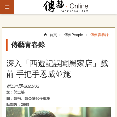
跳到主要內容區塊
進
階
搜
尋
首頁
傳藝People
傳藝青春錄
傳藝青春錄
主
題
深入「西遊記誤闖黑家店」戲
故
事
前 手把手恩威並施
文
第134期-2021/02
化
文：郭士榛
觀
圖：陳飛、陳亞蘭歌仔戲團
察
點擊數：2669
傳