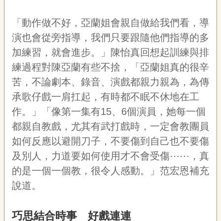
「動作做不好，亞蘭姐會親自做給我們看，導
演也會從旁指導，我們只要跟隨他們指導的多
加練習，就會進步。」陳怡真回想起訓練與排
練過程對陳亞蘭有些不捨，「亞蘭姐真的很辛
苦，不論劇本、錄音、演戲都親力親為，為傳
承歌仔戲一肩扛起，有時都不眠不休地在工
作。」「像第一集有
15
、
6
個演員，她每一個
都親自教戲，尤其有武打戲時，一定會教團員
如何反應以避開刀子，不要傷到自己也不要傷
及別人，力道要如何使用才不會受傷
⋯⋯
，真
的是一個一個教，很令人感動。」范宏恩補充
說道。
巧思結合時事 好戲連連