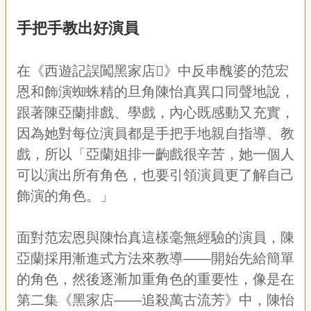
聯
絡
手把手教出好演員
我
們
在《西遊記誤闖黑家店
􀀔
》中反串醜婆的范宏
資
訊
恩和飾演蜘蛛精的旦角陳怡真異口同聲地說，
安
跟著陳亞蘭排戲、學戲，內心既感動又充實，
全
因為她對每位演員都是手把手地親自指導、教
政
策
戲，所以「亞蘭姐排一齣戲很辛苦，她一個人
資
可以演出所有角色，也要引領演員更了解自己
訊
飾演的角色。」
政
府
網
面對范宏恩與陳怡真這樣毫無經驗的演員，陳
站
亞蘭採用漸進式方法來教導——開始先給簡單
資
料
的角色，然後逐漸加重角色的重要性，像是在
開
第二集《黑家店——追殺萬古流芳》中，陳怡
放