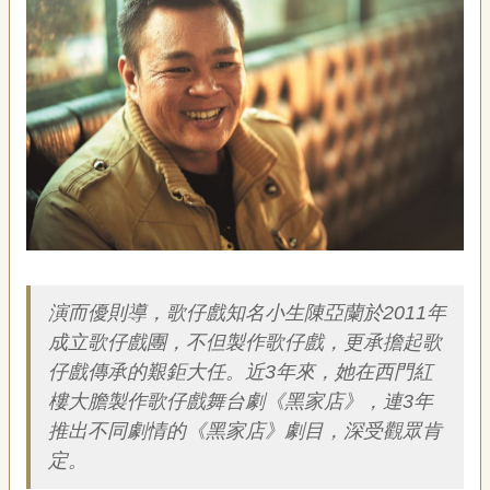
藝
P
e
o
p
l
e
傳
·
L
I
F
簡介
E
演而優則導，歌仔戲知名小生陳亞蘭於2011年
傳
成立歌仔戲團，不但製作歌仔戲，更承擔起歌
藝
仔戲傳承的艱鉅大任。近3年來，她在西門紅
家
樓大膽製作歌仔戲舞台劇《黑家店》，連3年
族
推出不同劇情的《黑家店》劇目，深受觀眾肯
定。
影
音