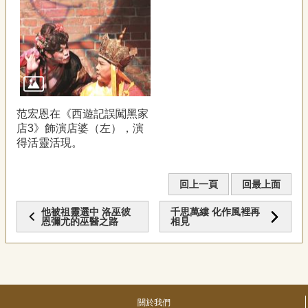
范宏恩在《西遊記誤闖黑家
店3》飾演店婆（左），演
得活靈活現。
回上一頁
回最上面
他被祖靈選中 洛巫彼
千思萬縷 化作風裡再
恩彌尤的巫醫之路
相見
關於我們