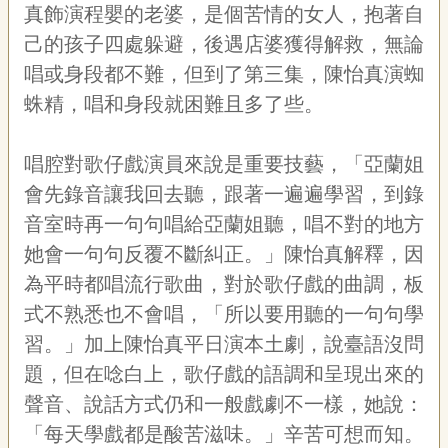
宣
真飾演程嬰的老婆，是個苦情的女人，抱著自
告
己的孩子四處躲避，後遇店婆獲得解救，無論
唱或身段都不難，但到了第三集，陳怡真演蜘
網
站
蛛精，唱和身段就困難且多了些。
導
覽
唱腔對歌仔戲演員來說是重要技藝，「亞蘭姐
F
會先錄音讓我回去聽，跟著一遍遍學習，到錄
a
c
音室時再一句句唱給亞蘭姐聽，唱不對的地方
e
b
她會一句句反覆不斷糾正。」陳怡真解釋，因
o
為平時都唱流行歌曲，對於歌仔戲的曲調，板
o
k
式不熟悉也不會唱，「所以要用聽的一句句學
R
習。」加上陳怡真平日演本土劇，說臺語沒問
S
題，但在唸白上，歌仔戲的語調和呈現出來的
S
聲音、說話方式仍和一般戲劇不一樣，她說：
「每天學戲都是酸苦滋味。」辛苦可想而知。