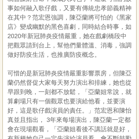
事如何融入歌仔戲，又要有傳統忠孝節義精神
在其中？范宏恩強調，陳亞蘭將可怕的《黑家
店》變成幽默的黑色喜劇，同時結合時事，如
2020
年新冠肺炎疫情嚴重，她在戲劇橋段中
把觀眾請到台上，幫他們量體溫、消毒，強調
做好防疫生活，也推廣防疫概念。
可惜的是新冠肺炎疫情嚴重影響票房，但陳亞
蘭仍然督促大家每天努力演出和排練，她也從
早跟到晚，一刻都不放鬆，「亞蘭姐常說，就
算劇場只有一個觀眾也要演給他看，並要演
好，這是歌仔戲演員的責任。」范宏恩和陳怡
真並且指出，
3
年來每場演出，陳亞蘭一定都
會在現場觀看，「亞蘭姐看後不講話就是好，
有新梗她自己一定先演給演員看，會不斷鼓勵