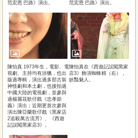
范宏恩 巴路》演出。
范宏恩 巴路》演出。
陳怡真 1973年生，電影、電
陳怡真在《西遊記誤闖黑家
視劇、主持均有涉獵，也出
店3》飾演蜘蛛精（右），
版過專輯，演出過多部古裝
妖豔魅人。
神怪劇和本土劇，也接拍過
中國大陸的電視劇，並參與
過楊麗花歌仔戲《忠孝節
義》演出；近期更首次參與
演出陳亞蘭歌仔戲《黑家店
2追殺萬古流芳》、《西遊
記誤闖黑家店3》。