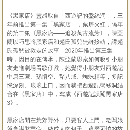
《黑家店》靈感取自「西遊記的盤絲洞」，三
年前推出第一集「黑家店」，票房火紅，隔年
的第二集《黑家店——追殺萬古流芳》，陳亞
蘭以巧思將黑家店和趙氏孤兒無縫接軌，講趙
氏孤兒被救走的故事。
2020
年推出第三集
時，因目的在傳承，陳亞蘭思索如何吸引小朋
友走進劇場看歌仔戲，她覺得小朋友對西遊記
中唐三藏、孫悟空、豬八戒、蜘蛛精等，多記
憶深刻、琅琅上口，因而就把西遊記盤絲洞結
合在《黑家店》中，寫成《西遊記誤闖黑家店
3
》。
黑家店開在荒郊野外，只要客人上門，老闆娘
就會謀財害命，做成人肉包子，這麼可怕的故