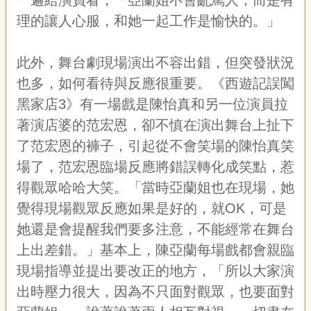
一遍給演員看，「亞蘭姐不會亂罵人，而是有
理的讓人心服，和她一起工作是愉快的。」
此外，舞台劇現場演出不容出錯，但突發狀況
也多，如何看待與反應很重要。《西遊記誤闖
黑家店
3
》有一場戲是陳怡真和另一位演員拉
著演店婆的范宏恩，卻不慎在演出舞台上扯下
了范宏恩的褲子，引起從不會笑場的陳怡真笑
場了，范宏恩臨場反應將錯誤轉化成笑點，惹
得觀眾哈哈大笑。「當時亞蘭姐也在現場，她
覺得現場觀眾反應如果是好的，就
OK
，可是
她還是會提醒我們要多注意，不能經常在舞台
上出差錯。」基本上，陳亞蘭每場戲都會親臨
現場指導並提出要改正的地方，「所以大家演
出時壓力很大，因為不只面對觀眾，也要面對