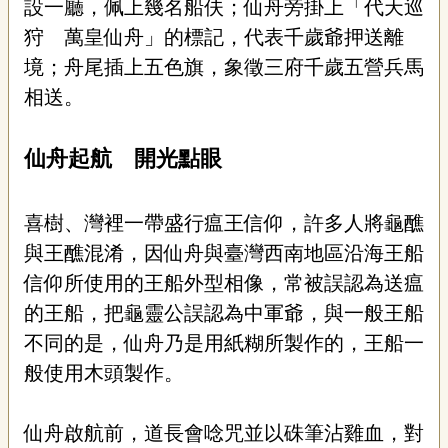
設一廳，佩上幾名船伕；仙舟旁掛上「代天巡
狩 萬皇仙舟」的標記，代表千歲爺押送離
境；舟尾插上五色旗，象徵三府千歲五營兵馬
相送。
仙舟起航 開光點眼
喜樹、灣裡一帶盛行瘟王信仰，許多人將龜醮
與王醮混淆，因仙舟與臺灣西南地區沿海王船
信仰所使用的王船外型相像，常被誤認為送瘟
的王船，把龜靈公誤認為中軍爺，與一般王船
不同的是，仙舟乃是用紙糊所製作的，王船一
般使用木頭製作。
仙舟啟航前，道長會唸咒並以硃筆沾雞血，對