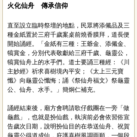
火化仙舟 傳承信仰
直至設立臨時祭壇的地點，民眾將添儎品及三
種金紙置於三府千歲案桌前燒香膜拜，道長便
開始誦經。「金紙有三種：王爺金、添儎金、
犒賞金，分別代表敬獻給三府千歲、龜靈公，
犒賞仙舟上的水手們。道士要誦三種經：《川
主妙經》祈求喜樹境內平安；《太上三元寶
懺》向龜靈公懺悔；誦《祭仙舟福文》祭龜靈
公、仙舟、水手。」簡炯仁補充。
誦經結束後，廟方會聘請歌仔戲團在一旁「做
龜戲」，也就是扮仙戲，執演前必會依習俗宣
告歲次日期，說明扮仙目的在恭送仙舟、祝賀
龜靈公得道成仙，庇護喜樹風調雨順，一個段