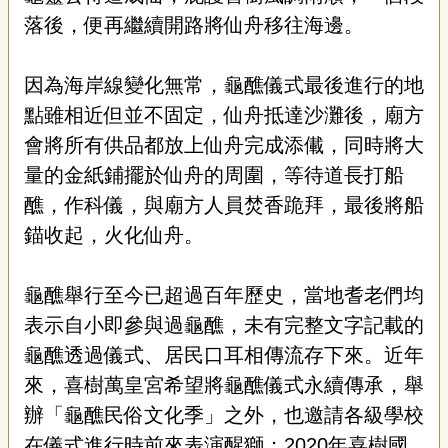
落後，便再繼續開路將仙舟移往海邊。
因為海岸線變化無常，龜醮儀式最後進行的地
點雖相近但並不固定，仙舟抵達沙灘後，廟方
會將所有供品都放上仙舟完成添儎，同時將大
量的金紙鋪擺於仙舟的周圍，等待道長打船
醮，作科儀，與廟方人員焚香跪拜，最後將船
錨收起，火化仙舟。
龜醮舉行至今已超過百年歷史，當地耆老們均
表示自小即參與過龜醮，未有完整文字記載的
龜醮透過儀式、居民口耳相傳流存下來。近年
來，喜樹萬皇宮希望將龜醮儀式永續傳承，舉
辦「龜醮民俗文化季」之外，也邀請各級學校
在儀式進行時前來表演醒獅；
2020
年喜樹國