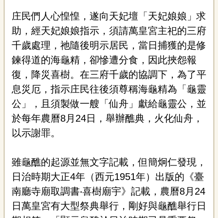
聯
絡
庄民們人心惶惶，遂向天妃壇「天妃娘娘」求
我
助，經天妃娘娘指示，須請萬皇宮主祀的三府
們
千歲處理，祂隨後明示居民，當日捕獲的是修
資
鍊得道的海龜精，卻慘遭分食，因此挾怨報
訊
安
復，降災喜樹。在三府千歲的協調下，為了平
全
息災厄，指示庄民往後須尊稱海龜精為「龜靈
政
公」，且須製做一艘「仙舟」獻給龜靈公，並
策
資
於每年農曆8
月24
日，舉辦醮典，火化仙舟，
訊
以示謝罪。
政
府
雖龜醮的起源並無文字記載，但簡炯仁發現，
網
站
日治時期大正
4
年（西元
1951
年）出版的《臺
資
南廳寺廟取調書
‧
喜樹廟宇》記載，農曆
8
月
24
料
開
日萬皇宮有大型祭典舉行，剛好與龜醮舉行日
放