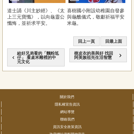
道士誦《川主妙經》、《太
喜樹國小附設幼稚園自發參
上三元寶懺》，以向龜靈公
與龜醮儀式，敬獻祈福平安
懺悔，並祈求平安。
米龜。
回上一頁
回最上面
給好兄弟看的「麵粉尪
樹皮衣的美與好 找回
仔」 看桌米雕裡的中
阿美族祖先生活智慧
元文化
關於我們
隱私權宣告資訊
網站導覽
聯絡我們
資訊安全政策資訊