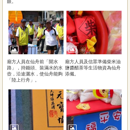
眼。
廟方人員在仙舟前「開水
廟方人員及信眾準備柴米油
路」，持鋤頭、裝滿水的水
鹽醬醋茶等生活物資為仙舟
壺，沿途灑水，使仙舟能夠
添儎。
「陸上行舟」。