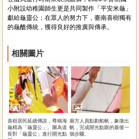
小附設幼稚園師生更是共同製作「平安米龜」
獻給龜靈公；在眾人的努力下，臺南喜樹獨有
的龜醮傳統，獲得良好的推廣與傳承。
相關圖片
喜樹居民延續傳說，尊稱海
廟方人員點劃船帆，象徵出
龜精為「龜靈公」。圖為道
帆，完成開光點眼的最後一
長對「龜靈公」進行開光點
個步驟。