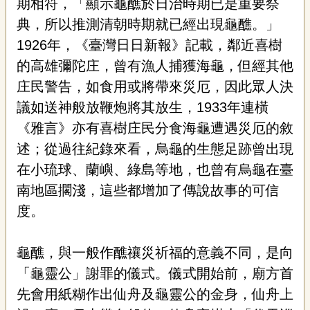
期相符，「顯示龜醮於日治時期已是重要祭
宣
告
典，所以推測清朝時期就已經出現龜醮。」
1926
年，《臺灣日日新報》記載，鄰近喜樹
網
的高雄彌陀庄，曾有漁人捕獲海龜，但經其他
站
導
庄民警告，如食用或將帶來災厄，因此眾人決
覽
議如送神般放鞭炮將其放生，
1933
年連橫
F
《雅言》亦有喜樹庄民分食海龜遭遇災厄的敘
a
述；從過往紀錄來看，烏龜的生態足跡曾出現
c
e
在小琉球、蘭嶼、綠島等地，也曾有烏龜在臺
b
o
南地區擱淺，這些都增加了傳說故事的可信
o
度。
k
R
S
龜醮，與一般作醮禳災祈福的意義不同，是向
S
「龜靈公」謝罪的儀式。儀式開始前，廟方首
先會用紙糊作出仙舟及龜靈公的金身，仙舟上