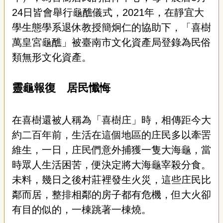
專
24
日皆會舉行龜醮儀式，
2021
年，在靜宜大
區
學生態學系退休教授簡炯仁的協助下，「喜樹
萬皇宮龜醮」被臺南市文化資產局登錄為民俗
關
於
類無形文化資產。
我
們
靈龜報復 居民懺悔
隱
私
權
在喜樹還被人稱為「喜樹庄」時，相傳距今大
宣
約二百年前，生活在這個地區的庄民多以牽罟
告
資
維生，一日，庄民們意外捕獲一隻大海龜，當
訊
時眾人生活困苦，便決定將大海龜宰殺分食。
網
未料，幾日之後村莊裡發生火災，這些庄民比
站
鄰而居，整排相鄰的房子都有危機，但大火卻
導
覽
有目的似的，一棟跳著一棟燒。