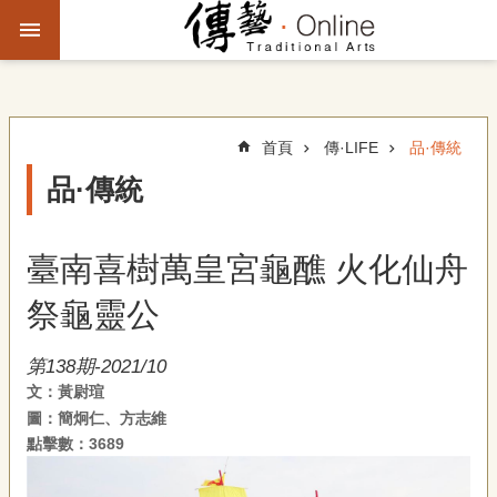
跳到主要內容區塊
進
階
搜
尋
首頁
傳·LIFE
品·傳統
品·傳統
主
題
臺南喜樹萬皇宮龜醮 火化仙舟
故
事
祭龜靈公
文
第138期-2021/10
化
文：黃尉瑄
觀
圖：簡炯仁、方志維
察
點擊數：3689
傳