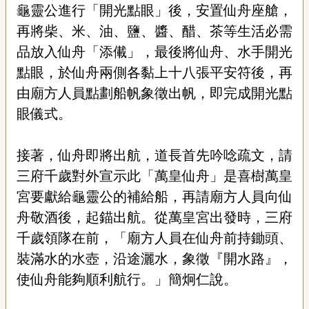
龜靈公進行「開光點眼」後，安置仙舟座艙，
再將柴、米、油、鹽、醬、醋、茶等生活必需
品放入仙舟「添儎」，最後將仙舟、水手開光
點眼，於仙舟兩側各黏上十八張平安符後，再
由廟方人員點劃船帆象徵出帆，即完成開光點
眼儀式。
接著，仙舟即將出航，道長首先吟唸疏文，請
三府千歲對外宣示此「萬皇仙舟」是喜樹萬皇
宮要獻給龜靈公的補給船，再請廟方人員向仙
舟敬酒後，起錨出航。從萬皇宮出發時，三府
千歲領隊在前，「廟方人員在仙舟前持鋤頭、
裝滿水的水壺，沿途灑水，象徵『開水路』，
使仙舟能夠順利航行。」簡炯仁說。