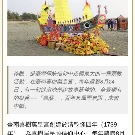
藝
P
e
o
p
l
e
傳
·
簡介
L
I
F
作醮，是臺灣傳統信仰中規模最大的一種宗教
E
活動，在臺南喜樹萬皇宮，每年農曆8月24
日，有一個從當地傳說故事延伸的、全臺獨有
傳
的祭典──「龜醮」，百年來風雨無阻，未曾
藝
家
中斷。
族
臺南喜樹萬皇宮創建於清乾隆四年（
1739
影
年），為喜樹居民的信仰中心，每年農曆8
月
音