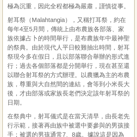
極為沉重，因此全程都極為嚴肅，謹慎從事。
射耳祭（
Malahtangia
），又稱打耳祭，約在
每年
4
至
5
月間，傳統上由布農族各部落、家
族依據占卜的時間舉行，是布農族年中最神聖
的祭典。由於現代人平日較難抽出時間，射耳
祭現今多在假日，且以部落聯合舉辦的形式進
行；過去各個部落都是分開舉行，現在甚至還
以聯合射耳祭的方式辦理。以農獵為主的布農
族，尊重與大自然間的連結，會等到小米長大
後，才由部落或家族長老們決定該年射耳祭的
日期。
在祭典中，射耳儀式是在當天清早，由長老先
行示範，接著再由族中被選中要參與的男孩接
手；被選的男孩通常
7
、
8
歲。據說這是因為