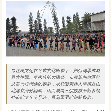
藝
P
e
o
p
l
e
傳
·
L
I
F
簡介
E
原住民文化在各式文化衝擊下，如何傳承成為
傳
最大挑戰。卑南族的大獵祭、布農族的射耳祭
藝
及當代排灣族的春射，成功凝聚族人情感並由
家
此建立身分認同，因而成為三個族群面對各類
族
外來的文化衝擊時，最為重要的傳統祭儀。
影
音