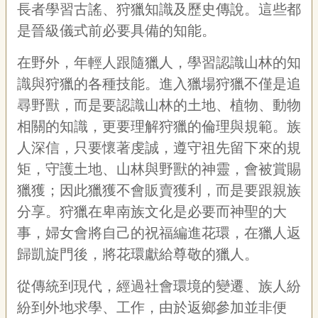
長者學習古謠、狩獵知識及歷史傳說。這些都
宣
告
是晉級儀式前必要具備的知能。
網
在野外，年輕人跟隨獵人，學習認識山林的知
站
識與狩獵的各種技能。進入獵場狩獵不僅是追
導
覽
尋野獸，而是要認識山林的土地、植物、動物
相關的知識，更要理解狩獵的倫理與規範。族
F
a
人深信，只要懷著虔誠，遵守祖先留下來的規
c
e
矩，守護土地、山林與野獸的神靈，會被賞賜
b
獵獲；因此獵獲不會販賣獲利，而是要跟親族
o
o
分享。狩獵在卑南族文化是必要而神聖的大
k
事，婦女會將自己的祝福編進花環，在獵人返
R
歸凱旋門後，將花環獻給尊敬的獵人。
S
S
從傳統到現代，經過社會環境的變遷、族人紛
紛到外地求學、工作，由於返鄉參加並非便