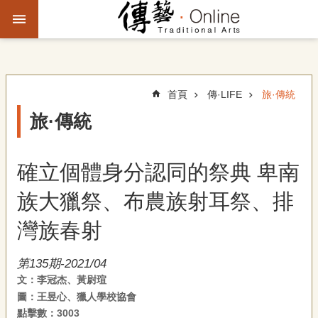
跳到主要內容區塊
進
階
搜
尋
首頁
傳·LIFE
旅·傳統
旅·傳統
主
題
確立個體身分認同的祭典 卑南
故
事
族大獵祭、布農族射耳祭、排
文
灣族春射
化
觀
第135期-2021/04
察
文：李冠杰、黃尉瑄
圖：王昱心、獵人學校協會
傳
點擊數：3003