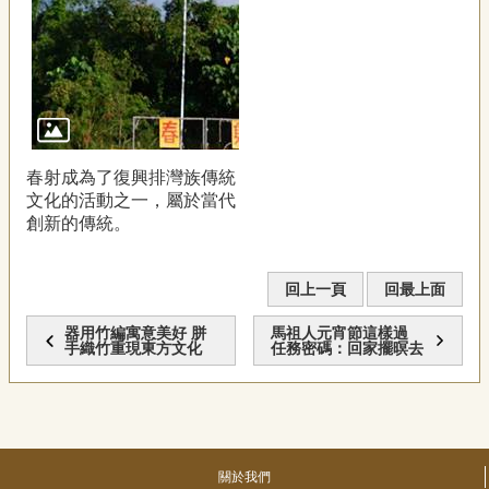
春射成為了復興排灣族傳統
文化的活動之一，屬於當代
創新的傳統。
回上一頁
回最上面
器用竹編寓意美好 胼
馬祖人元宵節這樣過
手織竹重現東方文化
任務密碼：回家擺暝去
關於我們