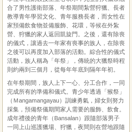
聯
合了男性護衛部落、年祭期間紮營狩獵、長者
絡
我
教導青年學習文化、青年服務長者，而女性在
們
家預備飲食物並備服飾、花環，等候在外紮
資
營、狩獵的家人返回凱旋門。之後，還有除喪
訊
的儀式，讓過去一年家有喪事的族人，在除喪
安
全
之後可以再度加入部落的活動。綜合性的儀式
政
活動，族人稱為「年祭」，傳統的大獵祭時程
策
資
則約兩到三個月，從每年年底到隔年年初。
訊
在年祭期間，族人上下一心、分工合作，一同
政
完成所有的準備和儀式。青少年透過「猴祭」
府
網
（Ｍ
angamangayau
）訓練勇氣，婦女則努力
站
採集，預備祭儀期間家人需要的服飾、飲食。
資
料
成年禮後的青年（
Bansalan
）跟隨部落男子
開
一同上山巡護獵場、狩獵，夜間則在營地跟隨
放