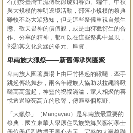
有別於臺灣主流傳統節慶如春節、端午、中秋
專
與大規模的神明遶境活動，部落小規模的祭典
區
雖較不為大眾熟知，但是這些祭儀重視自然生
關
態、敬天畏神的價值觀，或是由狩獵衍生的合
於
作、分享的精神，都可以在這些祭典中呈現，
我
們
彰顯其文化意涵的多元、厚實。
隱
卑南族大獵祭——新舊傳承與團聚
私
權
卑南族人圍著廣場上由巨竹搭起的鞦韆，牽手
宣
告
跳起傳統舞步，兩名年輕族人協助以拉繩將鞦
資
韆高高盪起，神靈的祝福滿溢，家人相聚的喜
訊
悅透過嘹亮高亢的歌聲，傳遍整個原野。
網
站
「大獵祭」（
Mangayau
）是卑南族最重要的
導
祭典，國立東華大學原住民族樂舞與藝術學士
覽
學位學程副教授王昱心表示，完整的大獵祭融