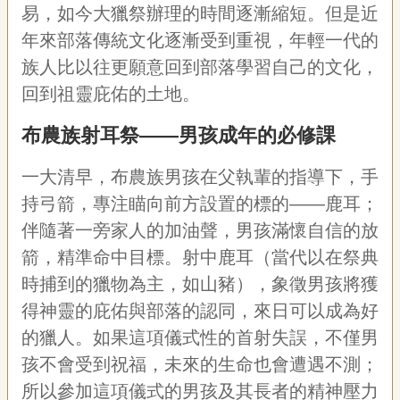
易，如今大獵祭辦理的時間逐漸縮短。但是近
年來部落傳統文化逐漸受到重視，年輕一代的
族人比以往更願意回到部落學習自己的文化，
回到祖靈庇佑的土地。
布農族射耳祭——男孩成年的必修課
一大清早，布農族男孩在父執輩的指導下，手
持弓箭，專注瞄向前方設置的標的——鹿耳；
伴隨著一旁家人的加油聲，男孩滿懷自信的放
箭，精準命中目標。射中鹿耳（當代以在祭典
時捕到的獵物為主，如山豬），象徵男孩將獲
得神靈的庇佑與部落的認同，來日可以成為好
的獵人。如果這項儀式性的首射失誤，不僅男
孩不會受到祝福，未來的生命也會遭遇不測；
所以參加這項儀式的男孩及其長者的精神壓力