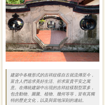
藝
P
e
o
p
l
e
傳
·
L
I
F
E
簡介
傳
建築中各種形式的吉祥紋樣自古就流傳至今，
藝
富含人們追求美好生活、祈求富貴平安之寓
家
族
意。在傳統建築中出現的吉祥紋樣類型眾多，
包含動物、圖騰、植物、幾何等等，皆有其獨
影
特的歷史文化，以及與當地深刻的連結。
音