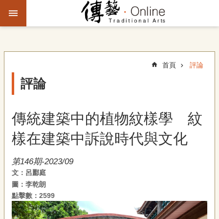
跳到主要內容區塊
進
階
搜
尋
首頁
評論
評論
主
題
傳統建築中的植物紋樣學 紋
故
事
樣在建築中訴說時代與文化
文
第146期-2023/09
化
文：呂酈庭
觀
圖：李乾朗
察
點擊數：2599
傳