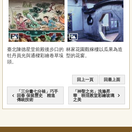
臺北陳德星堂前殿後步口的
林家花園觀稼樓以瓜果為造
牡丹員光與通樑彩繪卷草垛
型的花窗。
頭。
回上一頁
回最上面
「三分畫七分裱」巧手
「神聖之光」洗滌昇
回春 保留歷史 精進
華 映現教堂彩繪玻璃
傳統技術
之美