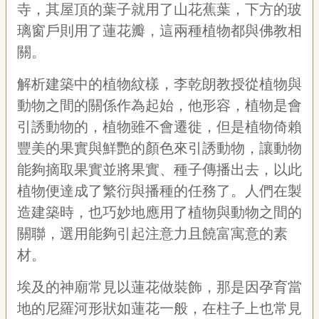
聯
寺，其屋頂的葉子就用了山花蕉葉，下方的玻
絡
璃窗戶則用了蓮花瓣，這兩種植物都與佛教相
我
們
關。
資
解析建築中的植物紋樣，李乾朗教授從植物與
訊
動物之間的關係作為起始，他形容，植物是會
安
全
引誘動物的，植物雖不會遷徙，但是植物倚賴
政
豐美的果實與鮮艷的顏色來引誘動物，讓動物
策
資
能夠摘取果實並將果實、種子傳播出去，以此
訊
植物便達成了繁衍與播種的任務了。人們在製
政
造建築時，也巧妙地應用了植物與動物之間的
府
關聯，選用能夠引起注意力且饒富寓意的素
網
站
材。
資
料
埃及的神廟常見以蓮花做裝飾，那是因孕育當
開
地的尼羅河形狀如蓮花一般，在柱子上也常見
放