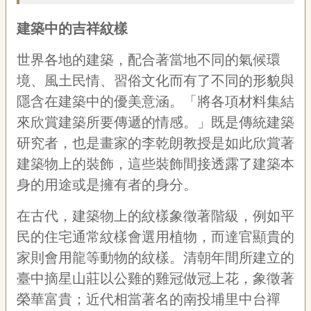
專
區
建築中的吉祥紋樣
世界各地的建築，配合著當地不同的氣候環
關
於
境、風土民情、習俗文化而有了不同的形貌與
我
隱含在建築中的優美意涵。「將各項材料集結
們
來欣賞建築所要傳遞的情感。」既是傳統建築
隱
研究者，也是畫家的李乾朗教授是如此欣賞著
私
權
建築物上的裝飾，這些裝飾間接透露了建築本
宣
身的用途或是擁有者的身分。
告
資
在古代，建築物上的紋樣象徵著階級，例如平
訊
民的住宅通常紋樣會選用植物，而達官顯貴的
網
家則會用龍等動物的紋樣。清朝年間所建立的
站
導
臺中摘星山莊以公雞的雞冠做冠上花，象徵著
覽
榮華富貴；近代相當著名的南投埔里中台禪