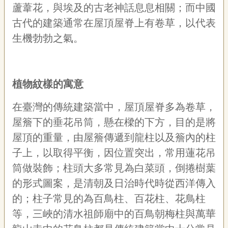
宣
蘆葦花，與埃及的古老神話息息相關；而中國
告
古代的建築通常在屋頂屋脊上有卷草，以代表
生機勃勃之氣。
網
站
導
覽
植物紋樣的寓意
F
a
在臺灣的傳統建築當中，屋頂屋脊多為卷草，
c
e
屋簷下的垂花吊筒，懸在樑的下方，目的是將
b
屋頂的重量，由屋簷傳遞到龍柱以及簷內的柱
o
o
子上，以取得平衡，因位置突出，常用蓮花吊
k
筒做裝飾；柱頭大多常見為白菜頭，倒捲樹葉
R
S
的形式圖案，是清朝及日治時代時從西洋傳入
S
的；柱子常見的為百鳥柱、百花柱、花鳥柱
等，三峽的清水祖師廟中的百鳥朝梅柱與萬華