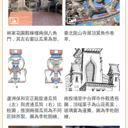
林家花園觀稼樓兩側八角
臺北龍山寺屋頂翼角作卷
門，其左右窗以瓜果為形。
草。
蘆洲保和宮正殿龍邊瓜筒
南投埔里中台禪寺外觀透視
（左）與虎邊瓜筒（右）比
圖，頂端葉子為山花蕉葉，
較圖，推測兩個瓜筒為不同
玻璃窗為蓮瓣。圖為李乾朗
匠師所製。圖為李乾朗繪。
繪。