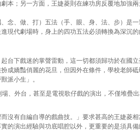
的劇本；另一方面，王婕菱則在練功房反覆地加強兩
唱、念、做、打）五法（手、眼、身、法、步）是一
走進現代劇場時，身上的四功五法必須轉換為深沉的
引起台下戲迷的掌聲雷動，這一切都須歸功於在國立
裝扮成嬌豔俏麗的花旦，但因外在條件，學校老師砥
野獸派小生」。
劇場、外台，甚至是電視歌仔戲的演出，不僅堆疊出
習而沒有自編自導的戲曲技。」要求甚高的王婕菱相
厚實的演出經驗與功底唱腔以外，更重要的是須具備