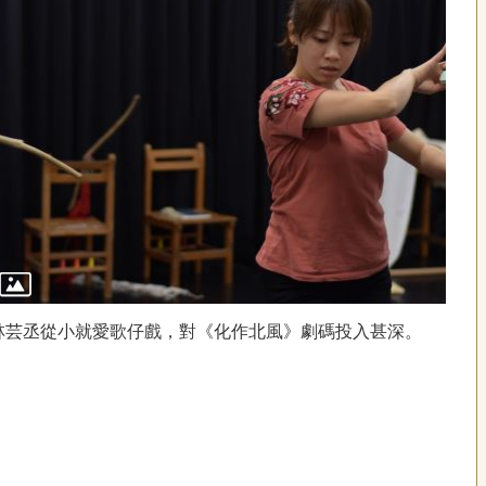
林芸丞從小就愛歌仔戲，對《化作北風》劇碼投入甚深。