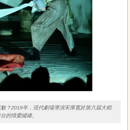
？2019年，現代劇場導演宋厚寬於第六屆大稻
舞台的情愛繾綣。