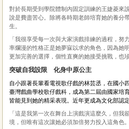
對於長期受到學院體制內固定訓練的王婕菱來
說是費盡苦心。除將各時期老師培育她的養分
生。
「我很享受每一次與大家演戲排練的過程，努
率爛漫的性格正是她夢寐以求的角色，因為她
更加完善的選擇，個性直爽的她接受挑戰，也
突破自我設限 化身中原公主
自小跟著長輩看電視歌仔戲的林芸丞，在國小
臺灣戲曲學校歌仔戲科，成為第二屆由國家培
皆能見到她的精采表現。近年更成為文化部認
「這是我第一次在舞台上演戲演這麼久，但我
境，但唯有這次讓她必須加倍努力投入這角色