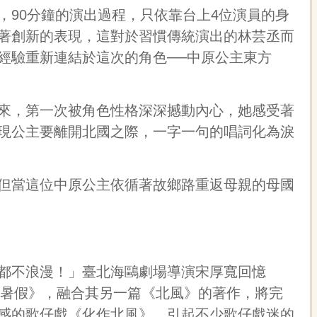
，
90
分鐘的演出過程，只依靠台上
4
位演員的身
著創新的表現，這對於習慣傳統演出的林芸丞而
經驗重新連結於這次的角色──中原公主東方
來，第一次被角色性格深深撼動內心，她感受著
現公主要離開北國之際，一字一句的唱詞化為淚
但當這位中原公主依循著故鄉路重返母親的母國
都不浪漫！」臺北海鷗劇場導演宋厚寬回憶
暑假》，融合其另一篇《北風》的著作，將完
感的歌仔戲《化作北風》，引起不少歌仔戲迷的