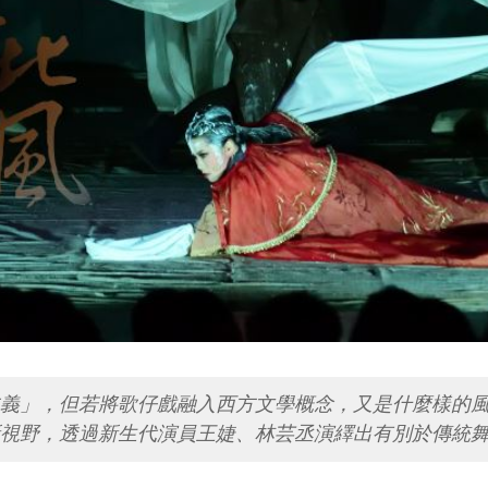
義」，但若將歌仔戲融入西方文學概念，又是什麼樣的風貌
視野，透過新生代演員王婕、林芸丞演繹出有別於傳統