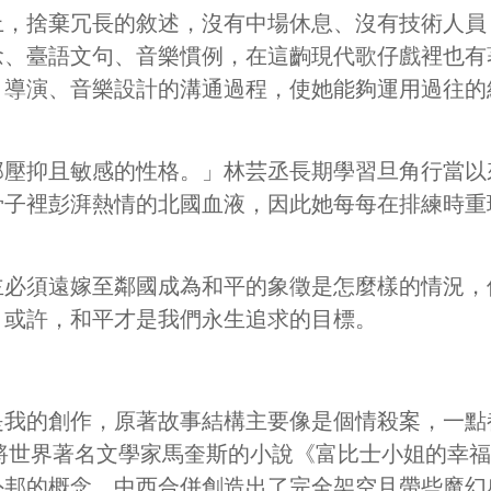
上，捨棄冗長的敘述，沒有中場休息、沒有技術人員
念、臺語文句、音樂慣例，在這齣現代歌仔戲裡也有
導演、音樂設計的溝通過程，使她能夠運用過往的
那壓抑且敏感的性格。」林芸丞長期學習旦角行當以
骨子裡彭湃熱情的北國血液，因此她每每在排練時重
主必須遠嫁至鄰國成為和平的象徵是怎麼樣的情況，
？或許，和平才是我們永生追求的目標。
是我的創作，原著故事結構主要像是個情殺案，一點
將世界著名文學家馬奎斯的小說《富比士小姐的幸福
外邦的概念，中西合併創造出了完全架空且帶些魔幻