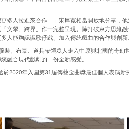
把更多人拉進來合作。」宋厚
寬相當開放地分享，他
題「文學、跨界」作一完整呈現。除打破東方思維融
更多人能夠認識歌仔戲、加入傳統戲曲的合作與創新
服裝、布景、道具帶領眾人走入中原與北國的奇幻
傳統融合現代戲劇的一份全新感受。
丞於
2020
年入圍第
31
屆傳藝
金曲獎最佳個人表演新