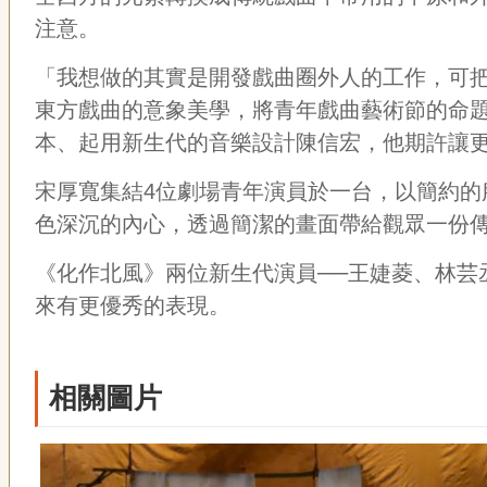
注意。
「我想做的其實是開發戲曲圈外人的工作，可
東方戲曲的意象美學，將青年戲曲藝術節的命
本、起用新生代的音樂設計陳信宏，他期許讓
宋厚寬集結
4
位劇場青年演員於一台，以簡約的
色深沉的內心，透過簡潔的畫面帶給觀眾一份
《化作北風》兩位新生代演員──王婕菱、林芸
來有更優秀的表現。
相關圖片