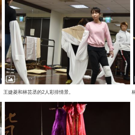
王婕菱和林芸丞的2人彩排情景。