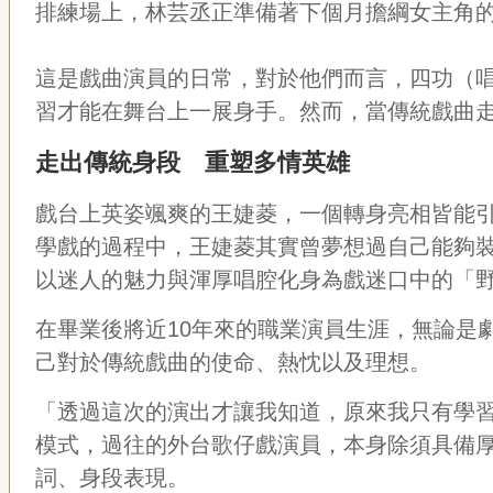
排練場上，林芸丞正準備著下個月擔綱女主角
這是戲曲演員的日常，對於他們而言，四功（
習才能在舞台上一展身手。然而，當傳統戲曲
走出傳統身段 重塑多情英雄
戲台上英姿颯爽的王婕菱，一個轉身亮相皆能
學戲的過程中，王婕菱其實曾夢想過自己能夠
以迷人的魅力與渾厚唱腔化身為戲迷口中的「
在畢業後將近
10
年來的職業演員生涯，無論是
己對於傳統戲曲的使命、熱忱以及理想。
「透過這次的演出才讓我知道，原來我只有學
模式，過往的外台歌仔戲演員，本身除須具備
詞、身段表現。