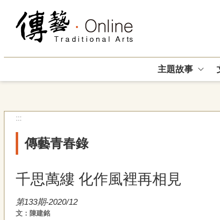
跳到主要內容區塊
主題故事
:::
傳藝青春錄
千思萬縷 化作風裡再相見
第133期-2020/12
文：陳建銘