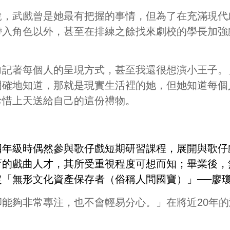
說，武戲曾是她最有把握的事情，但為了在充滿現代
帶入角色以外，甚至在排練之餘找來劇校的學長加強
力記著每個人的呈現方式，甚至我還很想演小王子。
明確地知道，那就是現實生活裡的她，但她知道每個
珍惜上天送給自己的這份禮物。
四年級時偶然參與歌仔戲短期研習課程，展開與歌仔
育的戲曲人才，其所受重視程度可想而知；畢業後，
定「無形文化資產保存者（俗稱人間國寶）」
──
廖
卻能夠非常專注，也不會輕易分心。」在將近
20
年的
。