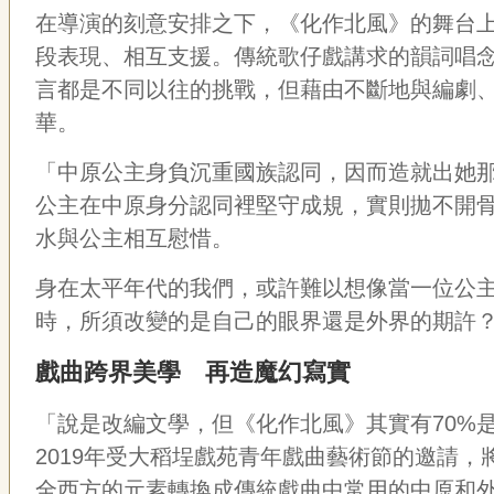
在導演的刻意安排之下，《化作北風》的舞台
段表現、相互支援。傳統歌仔戲講求的韻詞唱
言都是不同以往的挑戰，但藉由不斷地與編劇、
華。
「中原公主身負沉重國族認同，因而造就出她
公主在中原身分認同裡堅守成規，實則拋不開
水與公主相互慰惜。
身在太平年代的我們，或許難以想像當一位公
時，所須改變的是自己的眼界還是外界的期許
戲曲跨界美學 再造魔幻寫實
「說是改編文學，但《化作北風》其實有
70%
2019
年受大稻埕戲苑青年戲曲藝術節的邀請，
全西方的元素轉換成傳統戲曲中常用的中原和