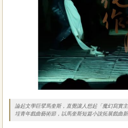
簡介
論起文學巨擘馬奎斯，直覺讓人想起「魔幻寫實主
埕青年戲曲藝術節，以馬奎斯短篇小說拓展戲曲新