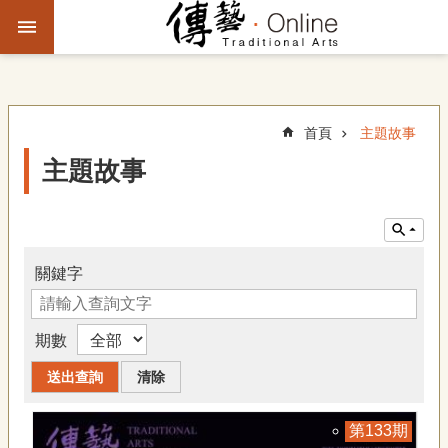
跳到主要內容區塊
進
階
搜
尋
首頁
主題故事
主題故事
主
題
故
事
關鍵字
文
化
期數
觀
察
傳
133