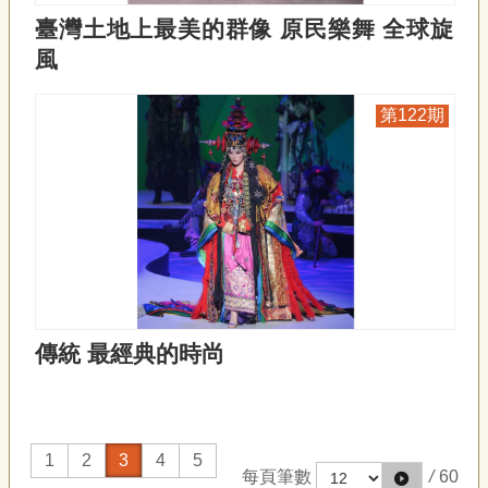
臺灣土地上最美的群像 原民樂舞 全球旋
風
122
傳統 最經典的時尚
1
2
3
4
5
每頁筆數
/
60