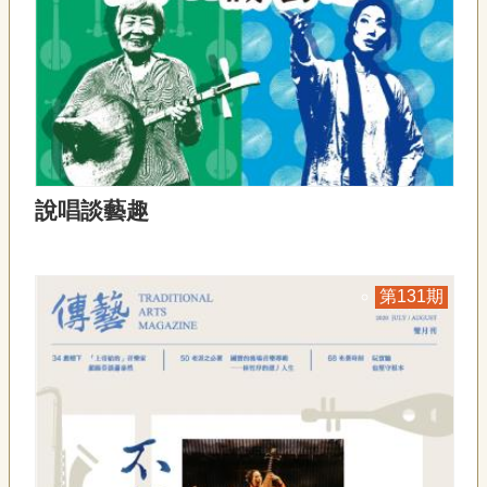
聯
絡
我
們
資
訊
安
全
說唱談藝趣
政
策
資
訊
131
政
府
網
站
資
料
開
放