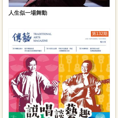
專
區
人生似一場舞動
關
於
132
我
們
隱
私
權
宣
告
資
訊
網
站
導
覽