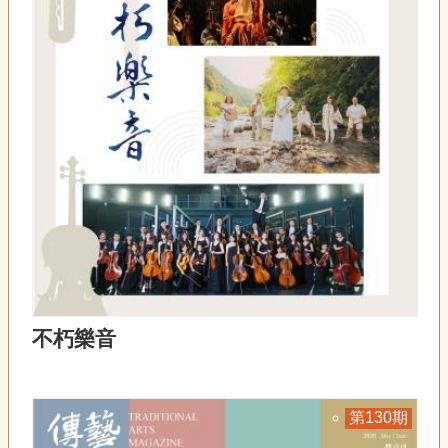
宣
告
網
站
導
覽
F
a
c
e
b
o
o
k
不朽樂音
R
S
S
130