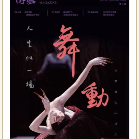
藝
P
e
o
p
l
e
傳
·
L
I
F
E
傳
藝
家
族
影
音