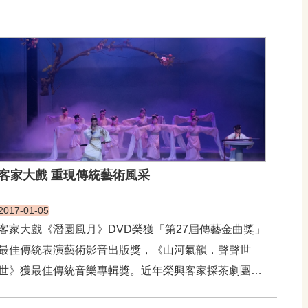
客家大戲 重現傳統藝術風采
2017-01-05
客家大戲《潛園風月》DVD榮獲「第27屆傳藝金曲獎」
最佳傳統表演藝術影音出版獎，《山河氣韻．聲聲世
世》獲最佳傳統音樂專輯獎。近年榮興客家採茶劇團在
客家戲曲製作、演出也屢獲肯定，鄭榮興表示，希望透