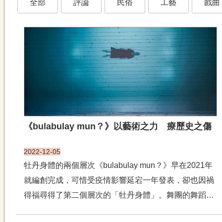
全部
評論
民俗
工藝
戲曲
《bulabulay mun？》以藝術之力 療歷史之傷
2022-12-05
牡丹身體的兩個層次《bulabulay mun？》早在2021年
就編創完成，可惜受疫情影響延宕一年發表，卻也因禍
得福尋得了第二個層次的「牡丹身體」。舞團的舞蹈總
監暨編舞家——巴魯．瑪迪霖憶起2022年初赴牡丹鄉拍