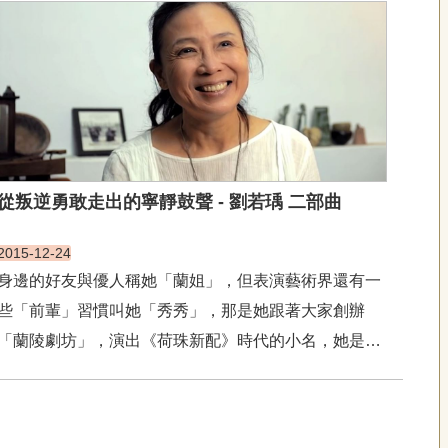
過客家戲曲的演出，讓更多人認識客家文化，也將客家
的美好持續傳承下去。鄭榮興出身苗栗傳統客家戲曲世
家，民國7...
從叛逆勇敢走出的寧靜鼓聲 - 劉若瑀 二部曲
2015-12-24
身邊的好友與優人稱她「蘭姐」，但表演藝術界還有一
些「前輩」習慣叫她「秀秀」，那是她跟著大家創辦
「蘭陵劇坊」，演出《荷珠新配》時代的小名，她是劉
若瑀。劉若瑀1980年代初期為蘭陵劇坊主要演員，曾被
中視力捧為當家花旦，之後因緣際會，發展出獨特的肢
體訓練方法，創辦優人神鼓。劉若瑀主張表演即修行，