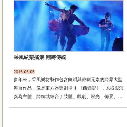
攝舞蹈電影的過程，舞者們雖已熟習所有的動作，但拍
攝現場的環境條件...
采風絃樂搖滾 翻轉傳統
2016-06-05
多年來，采風樂坊製作包含舞蹈與戲劇元素的跨界大型
舞台作品，像是東方器樂劇場Ⅱ 《西遊記》，以器樂演
奏為主體，跨領域結合了肢體、戲劇、燈光、佈景、服
裝等劇場元素，以全新創作的東方音樂貼近現代觀眾。
國樂鑼鼓點化身兒童音樂會主角 作曲家也是音樂總監黃
正銘表示，結合傳統及當代風格最困難的地方在於拿...