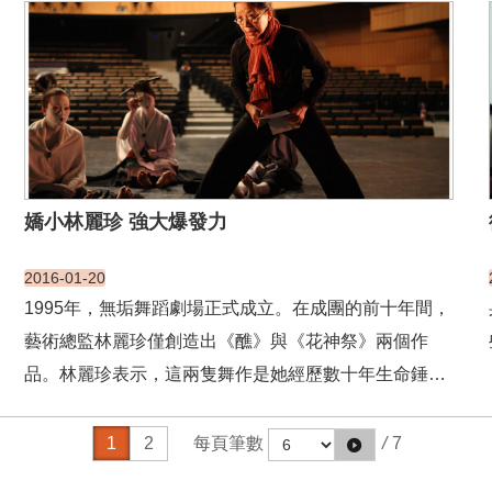
經雲南，再貫穿寮國、緬甸、泰國、柬埔寨及越南，最
後出海，這條亞洲最重要的跨國水系，就是「湄公
河」。&nbs...
嬌小林麗珍 強大爆發力
2016-01-20
1995年，無垢舞蹈劇場正式成立。在成團的前十年間，
藝術總監林麗珍僅創造出《醮》與《花神祭》兩個作
品。林麗珍表示，這兩隻舞作是她經歷數十年生命錘鍊
後的經典作品；二個作品屬一陰一陽，建構了人、鬼、
神共存的多元宇宙觀。醞釀八年之後，無垢終於在2009
1
2
每頁筆數
/
7
年推出第三部舞作《觀》，以黑鳶的眼睛看土地被揮