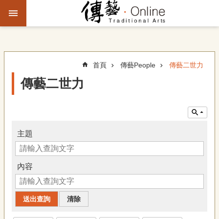
跳到主要內容區塊
進
階
搜
尋
首頁
傳藝People
傳藝二世力
傳藝二世力
主
題
故
事
主題
文
化
內容
觀
察
傳