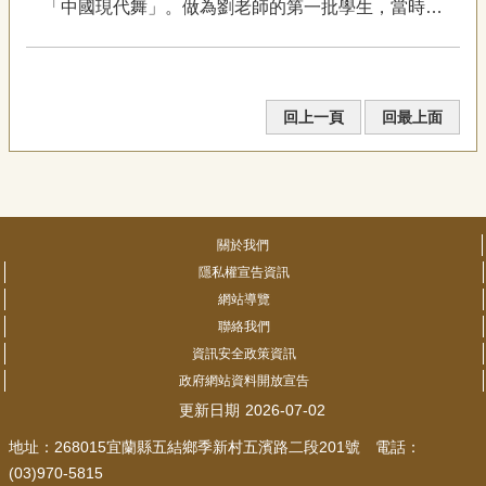
「中國現代舞」。做為劉老師的第一批學生，當時仍
專
區
是舞者的蔡麗華就跟著到處去演出，所到之處皆獲好
評，場場爆滿，「儘管那時劉老師作了不少的研究和
關
采風，也會帶我們跳八佾舞、原住民舞、祭孔、春鶯
回上一頁
回最上面
於
轉，但我們那時心中最愛還是...
我
們
隱
私
關於我們
權
宣
隱私權宣告資訊
告
網站導覽
資
聯絡我們
訊
資訊安全政策資訊
政府網站資料開放宣告
網
站
更新日期
2026-07-02
導
地址：268015宜蘭縣五結鄉季新村五濱路二段201號 電話：
覽
(03)970-5815