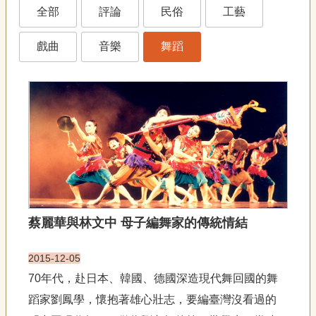
藝
全部
評論
民俗
工藝
P
e
o
戲曲
音樂
舞蹈
p
l
e
傳
·
L
I
F
E
傳
蔡麗華與林文中 母子編舞家的傳統情結
藝
家
2015-12-05
族
70年代，赴日本、韓國、德國深造現代舞回國的舞
影
蹈家劉鳳學，懷抱著雄心壯志，要編臺灣沒看過的
音