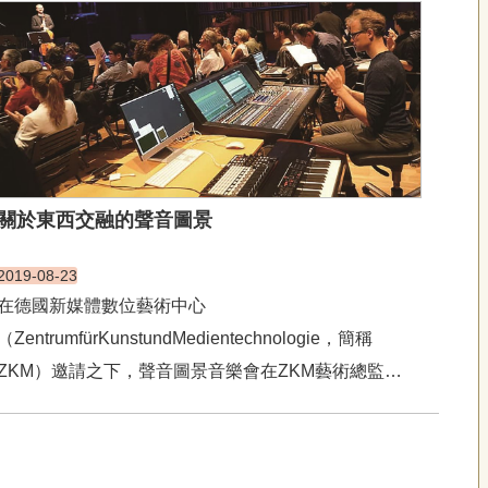
人的主要原因，是他們富有特色的文化資產。廣受歡迎
的泰式按摩，紅遍天下，連臺灣都處處可見。而它居
然...
關於東西交融的聲音圖景
2019-08-23
在德國新媒體數位藝術中心
（ZentrumfürKunstundMedientechnologie，簡稱
ZKM）邀請之下，聲音圖景音樂會在ZKM藝術總監
LudgerBrümmer教授，聲音工程師SebastianSchottke
等ZKM團隊技術支援下舉行，對於中國傳統樂器與電子
音樂的結合，中西文化的碰...