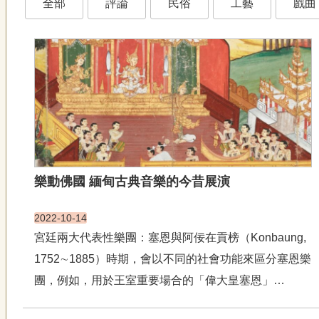
全部
評論
民俗
工藝
戲曲
樂動佛國 緬甸古典音樂的今昔展演
2022-10-14
宮廷兩大代表性樂團：塞恩與阿佞在貢榜（Konbaung,
1752∼1885）時期，會以不同的社會功能來區分塞恩樂
團，例如，用於王室重要場合的「偉大皇塞恩」
（hsaing daw gyi）、供貴族娛樂的「內殿皇塞恩」