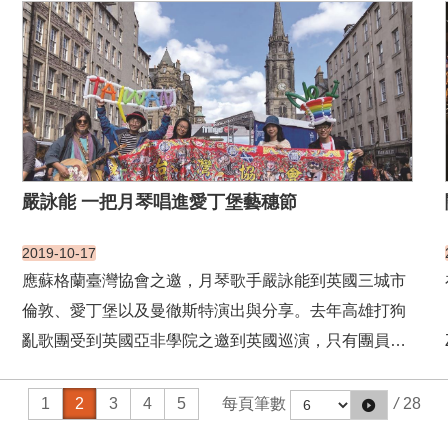
半島以北、東地中海等區域，涵蓋的國家包括土耳其南
方一小部分、敘利亞、黎巴嫩、巴勒斯坦、以色列、約
旦、伊...
嚴詠能 一把月琴唱進愛丁堡藝穗節
2019-10-17
應蘇格蘭臺灣協會之邀，月琴歌手嚴詠能到英國三城市
倫敦、愛丁堡以及曼徹斯特演出與分享。去年高雄打狗
亂歌團受到英國亞非學院之邀到英國巡演，只有團員
去，嚴詠能因為去年作心臟手術沒有辦法一起演出，
「今年我就是很單純的想法，希望走一趟團員走過的地
1
2
3
4
5
每頁筆數
/
28
方，也讓自己充電。」 沒想到這樣一個念頭傳遞出去，