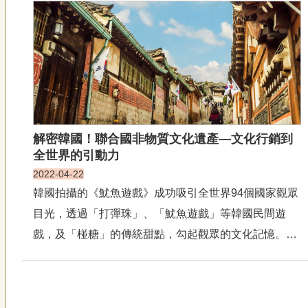
（atwin hsaing daw）、演奏本土祭儀的「吶塞恩」
（nat hs...
解密韓國！聯合國非物質文化遺產—文化行銷到
全世界的引動力
2022-04-22
韓國拍攝的《魷魚遊戲》成功吸引全世界94個國家觀眾
目光，透過「打彈珠」、「魷魚遊戲」等韓國民間遊
戲，及「椪糖」的傳統甜點，勾起觀眾的文化記憶。不
論是電玩、音樂或影劇，究竟，韓國有何魅力？以下來
解密幾項韓國能將其文化行銷到全世界的引動力。 辛奇
製作與分享／2013年登錄 「辛奇」（Kimchi）就是大...