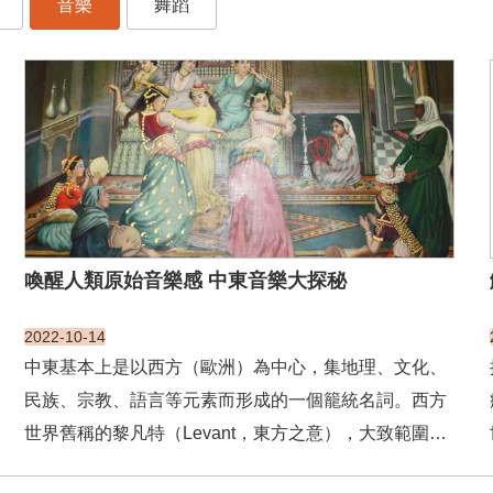
音樂
舞蹈
喚醒人類原始音樂感 中東音樂大探秘
2022-10-14
中東基本上是以西方（歐洲）為中心，集地理、文化、
民族、宗教、語言等元素而形成的一個籠統名詞。西方
世界舊稱的黎凡特（Levant，東方之意），大致範圍是
土耳其托魯斯山以南、伊拉克幼發拉底河以西、阿拉伯