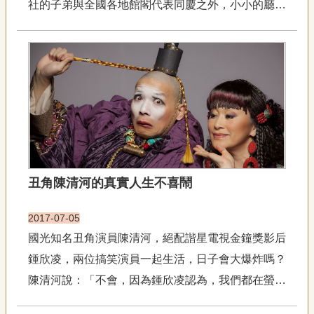
社的子弟與全國各地館閣代表同慶之外，小小的廳堂
專
區
有一位老師帶了一群國小學生出現，認真地跟孩子說
明今天參加的儀式與廳堂內的陳設，並在南聲社張柏
關
仲老師的帶領下向南管樂神郎君行禮。儀式之後趨前
於
詢問，才知道親自帶隊老師...
我
們
隱
私
權
宣
丑角陳清河的真實人生不喜鬧
告
資
2017-07-05
訊
國光知名丑角演員陳清河，絕配諧星電視金鐘獎影后
網
鍾欣凌，兩位搞笑演員一起生活，日子會大爆炸嗎？
站
導
陳清河說：「不會，因為鍾欣凌認為，我們都在螢光
覽
幕和舞臺前搞笑逗觀眾開心，私下的生活就要正經面