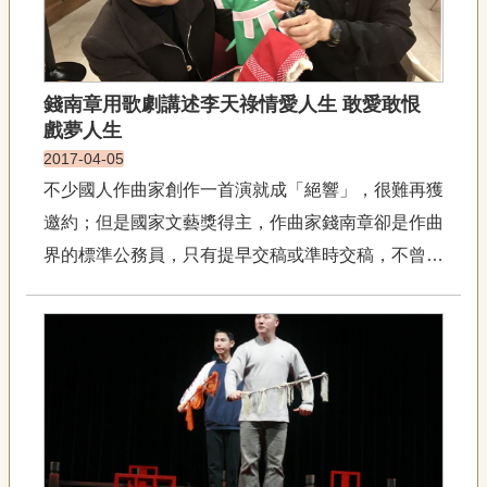
錢南章用歌劇講述李天祿情愛人生 敢愛敢恨
戲夢人生
2017-04-05
不少國人作曲家創作一首演就成「絕響」，很難再獲
邀約；但是國家文藝獎得主，作曲家錢南章卻是作曲
界的標準公務員，只有提早交稿或準時交稿，不曾有
任何延誤。今年他交出了臺語國樂歌劇《李天祿的四
個女人》，融合國樂、合唱團與男、女高音等演唱，
用音樂表達布袋戲大師李天祿的戲夢人生。布袋戲入
歌劇 &nbs...