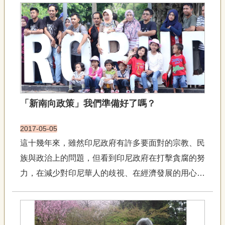
聯
對現實人生。」《巧縣官》是一齣老少咸宜的戲。廚
絡
房門緊閉 火和熱水不讓孩子接近陳清河、鍾欣凌，
我
們
是經好友范瑞君的介紹相識...
資
訊
安
全
政
「新南向政策」我們準備好了嗎？
策
資
訊
2017-05-05
這十幾年來，雖然印尼政府有許多要面對的宗教、民
政
府
族與政治上的問題，但看到印尼政府在打擊貪腐的努
網
力，在減少對印尼華人的歧視、在經濟發展的用心，
站
以及看到充滿年輕朝氣的人力資源，日惹與梭羅皇宮
資
料
對傳統文化藝術的堅持與努力，都讓人感受到這個國
開
家的希望與未來。臺灣人才早已南流 ...
放