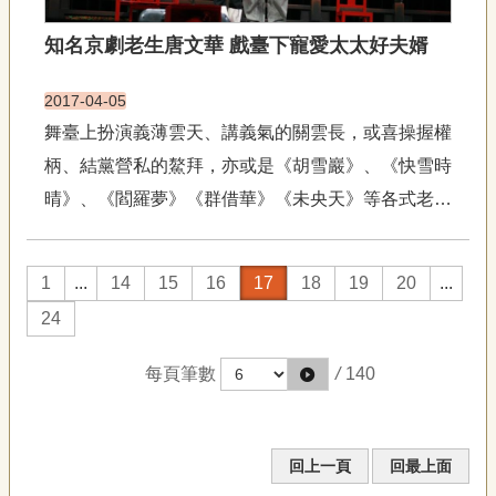
知名京劇老生唐文華 戲臺下寵愛太太好夫婿
2017-04-05
舞臺上扮演義薄雲天、講義氣的關雲長，或喜操握權
柄、結黨營私的鰲拜，亦或是《胡雪巖》、《快雪時
晴》、《閻羅夢》《群借華》《未央天》等各式老生
的國光劇團一級演員唐文華，唱作具佳深受戲迷喜
歡，但下戲後的他卻是溫柔寵愛妻子的好丈夫，唐文
1
...
14
15
16
17
18
19
20
...
華的名言是「男人一定要讓女人，更何況她是能幹、
24
持家的好太太，給我安定生活...
每頁筆數
/
140
回上一頁
回最上面