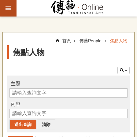
跳到主要內容區塊
進
階
搜
尋
首頁
傳藝People
焦點人物
焦點人物
主
題
故
事
主題
文
化
內容
觀
察
傳