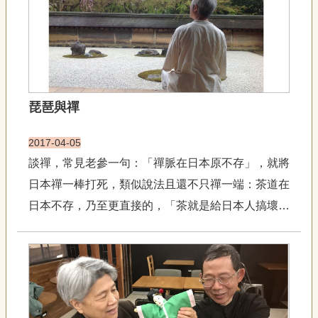
宣
告
網
站
導
覽
琵琶與禪
F
a
2017-04-05
c
談禪，常見老參一句：「禪脈在日本原不存」，就將
e
b
日本禪一棒打死，類似說法且還不只禪一端：茶道在
o
o
日本不存，乃至更直接的，「茶就是給日本人搞壞
k
的」、「日本人根本不懂書法」，這些斷言何只屢見
R
不鮮，甚且還成主流。會如此說，一定程度來自文化
S
S
宗主國對文化片面外傳乃至異化的不滿，但所謂「橘
逾淮則枳」，就橘而言，枳非...