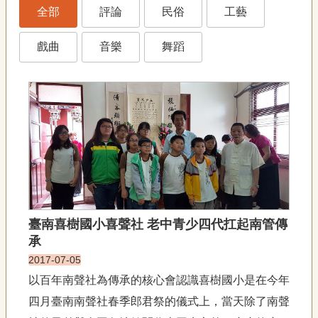
藝
全部
評論
民俗
工藝
P
e
o
戲曲
音樂
舞蹈
p
l
e
傳
·
L
I
F
E
傳
臺南喜樹國小喜聲社 老中青少四代扛起南管傳
藝
承
家
2017-07-05
族
以百年南聲社為傳承的核心會認識喜樹國小是在今年
影
四月臺南南聲社春季郎君祭的儀式上，當天除了南聲
音