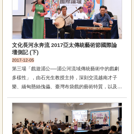
宣
五歲展開歌仔...
告
網
站
導
覽
文化長河永奔流 2017亞太傳統藝術節國際論
壇側記 (下)
F
a
2017-12-05
c
第三場「戲遊湄公──湄公河流域傳統藝術中的戲劇
e
b
多樣性」，由石光生教授主持，深刻交流越南才子
o
o
樂、緬甸懸絲傀儡、臺灣布袋戲的藝術特質，以及探
k
究各國延續傳統藝術的因應之道。第三場國際論壇主
R
持人石光生教授介紹亞洲偶戲藝術石光生教授拋磚引
S
S
玉，率先分析亞洲偶戲的源流，論述中國傀儡戲、皮
影戲，以及印度宗教史詩，如...