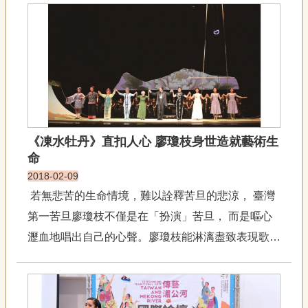
聯
露》，在雜揉眾多元素的歌舞劇身影中，戲曲成了獨
絡
立的樣板。矯枉既已過正，第三部作品稍稍拉遠距
我
們
離，從在地文化著手...
資
訊
安
全
政
《凍水牡丹》直扣人心 廖瓊枝身世造就藝術生
策
命
資
訊
2018-02-09
若無悲苦的生命情境，難以詮釋苦旦的悲涼， 臺灣
政
府
第一苦旦廖瓊枝不僅是在「扮演」苦旦， 而是嘔心
網
瀝血地唱出自己的心聲。廖瓊枝能淋漓盡致表現歌仔
站
戲苦旦角色，完美呈現哭調的韻味，並非出自她精湛
資
料
的演唱技巧與優美的音色，而是源自她的生命底蘊，
開
坎坷的身世是造就廖瓊枝藝術生命最重要的因素。十
放