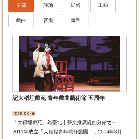
藝
全部
評論
民俗
工藝
P
e
o
戲曲
音樂
舞蹈
p
l
e
傳
·
L
I
F
E
傳
記大稻埕戲苑 青年戲曲藝術節 五周年
藝
家
2018-06-05
族
「大稻埕戲苑」為臺北市藝文推廣處的分館之一，
影
2011年成立「大稻埕青年歌仔戲團」，2014年3月
音