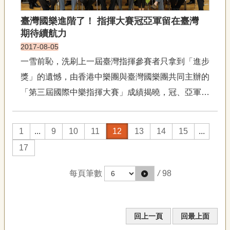
臺灣國樂進階了！ 指揮大賽冠亞軍留在臺灣
期待續航力
2017-08-05
一雪前恥，洗刷上一屆臺灣指揮參賽者只拿到「進步
獎」的遺憾，由香港中樂團與臺灣國樂團共同主辦的
「第三屆國際中樂指揮大賽」成績揭曉，冠、亞軍分
別為廖元鈺與曾維庸，全都來自臺灣，第三名則為香
港籍的鄭丞泰。 臺灣國樂新秀指揮 成績出色「第三
1
...
9
10
11
12
13
14
15
...
屆國際中樂指揮大賽」得獎名單還包括獲...
17
每頁筆數
/
98
回上一頁
回最上面