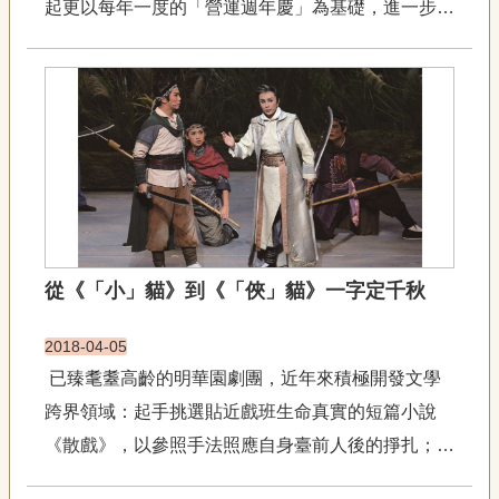
起更以每年一度的「營運週年慶」為基礎，進一步打
專
區
造「青年戲曲藝術節」之平臺，以鼓勵優秀青年演員
為核心，媒合團隊與編、導、演等人才進行創作，藉
關
策畫、邀請跨劇種、創新實驗性的節目，展現青年新
於
世代的戲曲創意，也讓...
我
們
隱
私
權
宣
從《「小」貓》到《「俠」貓》一字定千秋
告
資
2018-04-05
訊
已臻耄耋高齡的明華園劇團，近年來積極開發文學
網
跨界領域：起手挑選貼近戲班生命真實的短篇小說
站
導
《散戲》，以參照手法照應自身臺前人後的掙扎；而
覽
後趁勝追擊挑戰跨越步幅極大的現代詩歌《愛的波麗