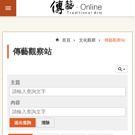
跳到主要內容區塊
進
階
搜
尋
首頁
文化觀察
傳藝觀察站
傳藝觀察站
主
題
故
事
主題
文
化
內容
觀
察
傳