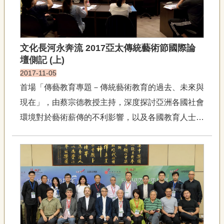
文化長河永奔流 2017亞太傳統藝術節國際論
壇側記 (上)
2017-11-05
首場「傳藝教育專題－傳統藝術教育的過去、未來與
現在」，由蔡宗德教授主持，深度探討亞洲各國社會
環境對於藝術薪傳的不利影響，以及各國教育人士的
辛勤耕耘。 清邁觀光影響文化認知 泰國與談人
Angela Srisomwongwathana女士（清邁大學客座講
師）表示，清邁地區有多元文化背...