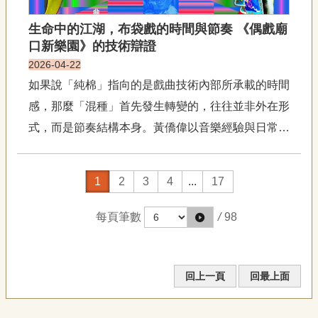
生命中的江湖，布袋戲的時間與節奏 《偶戲廟
口新樂園》的技術辯證
2026-04-22
如果說「純棉」指向的是戲曲技術內部所承載的時間
感，那麼「混種」首先發生轉變的，往往並非外在形
式，而是節奏結構本身。黃僑偉以音樂經驗與日常生
活條件為切入點，指出戲曲節奏與社會結構的緊密關
聯性。以前沒有電視，一場戲三個小時很正常，光聽
1
2
3
4
...
17
音樂就可以聽一個多小時。在此歷史語境中，南管的
緩慢、延展與細密，對應的...
每頁筆數
/
98
回上一頁
回最上面