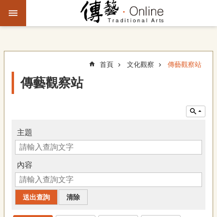
跳到主要內容區塊
進
階
搜
尋
首頁
文化觀察
傳藝觀察站
傳藝觀察站
主
題
故
事
主題
文
化
內容
觀
察
傳