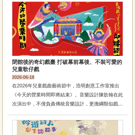
聯
的角色，無論來自戲曲、電影，或各種改編版本，木
絡
蘭早已存在於許多人的童年記憶與文化印象之中...
我
們
資
訊
安
全
政
閉館後的奇幻戲臺 打破幕前幕後、不裝可愛的
策
兒童歌仔戲
資
訊
2026-06-18
在2026年兒童戲曲藝術節中，浩明創意工作室推出
政
府
《今天的營業時間即將結束》。音樂設計陳歆翰在此
網
次演出中，不僅負責傳統音樂設計，更擔綱類似戲曲
站
構作的角色，與現代劇導演孫唯真、戲曲編劇蔡逸璇
資
料
緊密合作，試圖以「博物館」概念，引領兒童走入歌
開
仔戲的觀賞視野。「這部作品的概念宛如歌仔戲版的
放