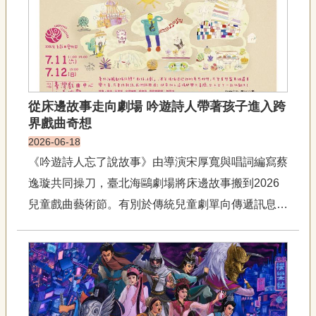
宣
《博物館驚魂夜》。」陳...
告
網
站
導
覽
從床邊故事走向劇場 吟遊詩人帶著孩子進入跨
界戲曲奇想
F
a
2026-06-18
c
《吟遊詩人忘了說故事》由導演宋厚寬與唱詞編寫蔡
e
b
逸璇共同操刀，臺北海鷗劇場將床邊故事搬到2026
o
o
兒童戲曲藝術節。有別於傳統兒童劇單向傳遞訊息的
k
模式，這部戲的靈感核心，源自於宋厚寬身為父親與
R
女兒之間最私密、充滿互動性的床邊故事。「純粹就
S
S
是做給女兒看的戲。」談起創作初衷，宋厚寬是滿滿
的父愛，這部作品的第一...