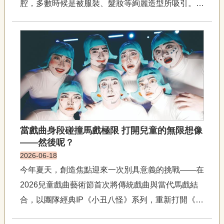
腔，多數時候是被服裝、髮妝等絢麗造型所吸引。回
專
區
頭想，就算不談「忠孝節義是不是過時」，傳統戲曲
中確實有不少情節是兒童不宜，無論是削骨割肉，還
關
是棒打來、棒打去的。所以，開始有「兒童戲曲」的
於
概念或許源於本意良善的「分...
我
們
隱
私
權
宣
當戲曲身段碰撞馬戲極限 打開兒童的無限想像
告
——然後呢？
資
2026-06-18
訊
今年夏天，創造焦點迎來一次別具意義的挑戰——在
網
2026兒童戲曲藝術節首次將傳統戲曲與當代馬戲結
站
導
合，以團隊經典IP《小丑八怪》系列，重新打開《花
覽
木蘭》的故事世界。花木蘭是一個臺灣觀眾非常熟悉