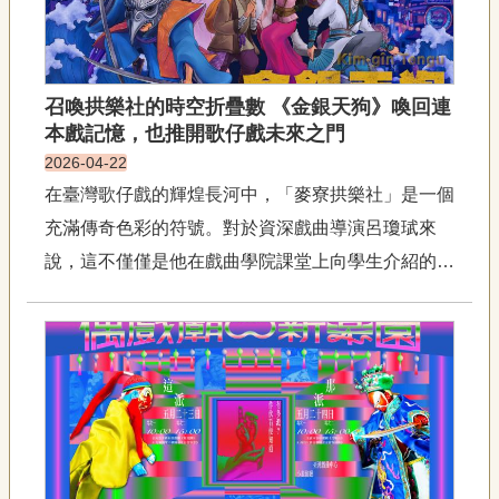
召喚拱樂社的時空折疊數 《金銀天狗》喚回連
本戲記憶，也推開歌仔戲未來之門
2026-04-22
在臺灣歌仔戲的輝煌長河中，「麥寮拱樂社」是一個
充滿傳奇色彩的符號。對於資深戲曲導演呂瓊珷來
說，這不僅僅是他在戲曲學院課堂上向學生介紹的歷
史名詞，更是與曾任拱樂社第三團的母親相連的情感
記憶。透過重新執導經典劇目《金銀天狗》，呂瓊珷
展開了一場跨越時空的對話，從內臺戲時期磅礡的連
本大戲重新開啟當代戲曲裡賦...