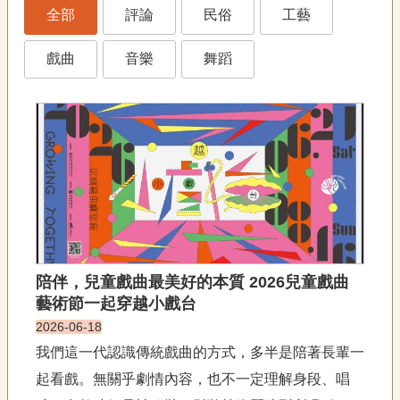
藝
全部
評論
民俗
工藝
P
e
o
戲曲
音樂
舞蹈
p
l
e
傳
·
L
I
F
E
傳
陪伴，兒童戲曲最美好的本質 2026兒童戲曲
藝
藝術節一起穿越小戲台
家
2026-06-18
族
我們這一代認識傳統戲曲的方式，多半是陪著長輩一
影
起看戲。無關乎劇情內容，也不一定理解身段、唱
音