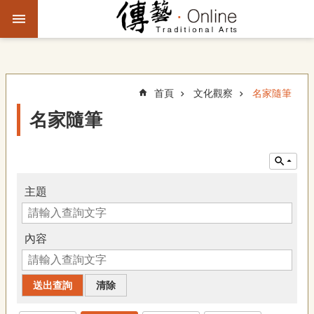
跳到主要內容區塊
進
階
搜
尋
首頁
文化觀察
名家隨筆
名家隨筆
主
題
故
事
主題
文
化
內容
觀
察
傳