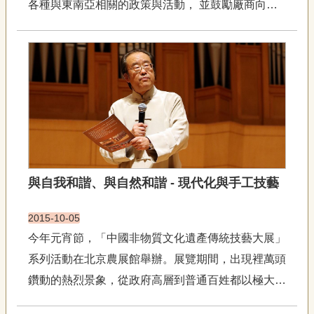
各種與東南亞相關的政策與活動， 並鼓勵廠商向東
專
區
南亞各國進行投資與招商，許多過去不太關心東南亞
的大學，也開始成立東南亞研究中心、東南亞學程，
關
同時開始向東南亞各國進行招生活動，似乎把「新南
於
向政策」視為解...
我
們
隱
私
權
宣
與自我和諧、與自然和諧 - 現代化與手工技藝
告
資
2015-10-05
訊
今年元宵節，「中國非物質文化遺產傳統技藝大展」
網
系列活動在北京農展館舉辦。展覽期間，出現裡萬頭
站
導
鑽動的熱烈景象，從政府高層到普通百姓都以極大的
覽
興趣重新「發現」了已被主流社會「忘卻」了多年的