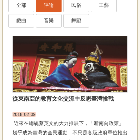
藝
全部
評論
民俗
工藝
P
e
o
戲曲
音樂
舞蹈
p
l
e
傳
·
L
I
F
E
傳
從東南亞的教育文化交流中反思臺灣挑戰
藝
家
2018-02-09
族
近來在總統蔡英文的大力推展下，「新南向政策」
影
幾乎成為臺灣的全民運動，不只是各級政府單位推出
音