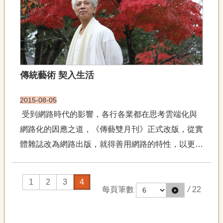
宣
的傳承中，是否包...
告
網
站
導
覽
傳統藝術 契入生活
F
a
2015-08-05
c
受到網路時代的影響，各行各業都在思考雲端化與
e
b
網路化的因應之道，《傳藝雙月刊》正式改版，從實
o
o
體雜誌改為網路出版，就得善用網路的特性，以更大
k
的容受量，更平易的樣態深入更多當代人的生活圈，
R
與社會有更多面相的連結，這改變必將激發各種傳統
S
1
2
3
4
S
藝術推廣與品味的可能性。之於傳統藝術，這或也是
每頁筆數
/
22
不得不然之道。...