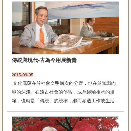
聯
手工技藝。在人們為這些古老精湛的手工技藝過程和
絡
成果讚歎叫絕的同時，有的人卻可能會問：「當現代
我
們
化已經成為我們民族自豪感...
資
訊
安
全
政
傳統與現代-古為今用展新覺
策
資
訊
2015-09-05
文化底蘊在於社會文明層次的分野，也在於知識內
政
府
容的深淺。在遠古社會的傳習，成為經驗相承的規
網
範，也就是「傳統」的統稱，繼而參透工作或生活的
站
現實，使之在視覺所知，心緒所感而朝向習慣外的行
資
料
動，其中在造型適性下，一點一滴掌握實用的便利與
開
喜悅，我們稱這項變易為「現代」。因此，我們文化
放