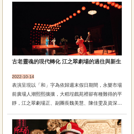
聯
被稱為「落地掃」、「塗跤趖」。舊時，農閒季節的
絡
蘭陽平原，可見三五好友集結在大樹下，憶起家鄉彈
我
們
唱著故里歌謠，藉著手捻扇...
資
訊
安
全
政
古老靈魂的現代轉化 江之翠劇場的過往與新生
策
資
訊
2022-10-14
表演呈現以「和」字為依歸週末假日期間，永樂市場
政
府
前廣場人潮熙熙攘攘，大稻埕戲苑裡卻有種難得的平
網
靜，江之翠劇場正、副團長魏美慧、陳佳雯及資深團
站
員／《行過洛津》製作人劉宛頤在排練前擠出時間，
資
料
一群人與其說是接受專訪，更像是在回憶2016年謝
開
世的劇團創辦人——周逸昌先生。劇場界習慣把江...
放