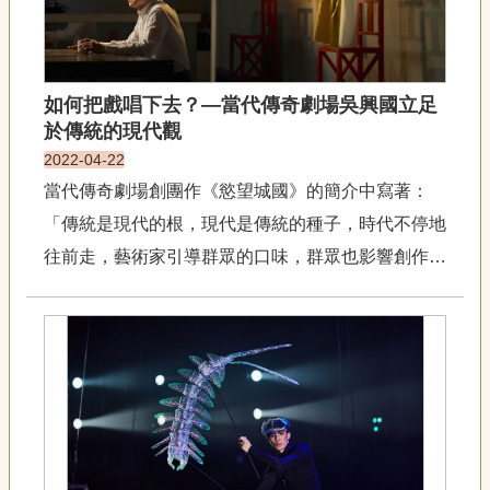
如何把戲唱下去？—當代傳奇劇場吳興國立足
於傳統的現代觀
2022-04-22
當代傳奇劇場創團作《慾望城國》的簡介中寫著：
「傳統是現代的根，現代是傳統的種子，時代不停地
往前走，藝術家引導群眾的口味，群眾也影響創作性
格。」歷經36年歲月考驗，這論述依然歷久彌新，
不曾被時代淘汰。時光巨輪持續滾動，當代傳奇劇團
藝術總監吳興國宛如薛西弗斯一般，亦步亦趨的隨著
巨輪創作，但最耗心力的不是...