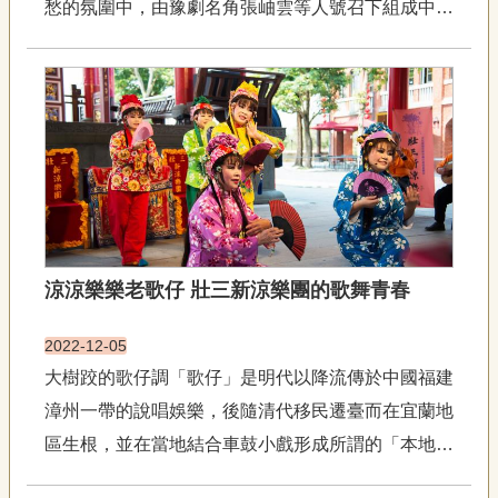
愁的氛圍中，由豫劇名角張岫雲等人號召下組成中州
專
區
豫劇團，雖當下物質貧乏，但他們以克難方式在軍中
練唱、排演以解鄉愁；1953年中州豫劇團隨軍隊抵
關
達高雄左營港，並以中州豫劇團為班底，歸隸於國防
於
部海軍陸戰隊成立海軍...
我
們
隱
私
權
宣
涼涼樂樂老歌仔 壯三新涼樂團的歌舞青春
告
資
2022-12-05
訊
大樹跤的歌仔調「歌仔」是明代以降流傳於中國福建
網
漳州一帶的說唱娛樂，後隨清代移民遷臺而在宜蘭地
站
導
區生根，並在當地結合車鼓小戲形成所謂的「本地歌
覽
仔」；因其無舞臺、無容妝的落地演出形式，往往又