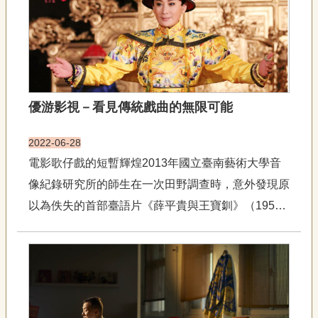
宣
告
網
站
導
覽
優游影視－看見傳統戲曲的無限可能
F
a
2022-06-28
c
電影歌仔戲的短暫輝煌2013年國立臺南藝術大學音
e
b
像紀錄研究所的師生在一次田野調查時，意外發現原
o
o
以為佚失的首部臺語片《薛平貴與王寶釧》（1955
k
年）電影拷貝，震動文化界。國立政治大學廣播電視
R
學系副教授王亞維說《薛平貴與王寶釧》拷貝的出
S
S
土，對他有如珍寶，也展開他對戰後歌仔戲與影視媒
介結合的研究契機。王亞...