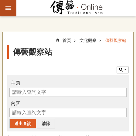
跳到主要內容區塊
進
階
搜
尋
首頁
文化觀察
傳藝觀察站
傳藝觀察站
主
題
故
事
主題
文
化
內容
觀
察
傳