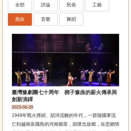
藝
全部
評論
民俗
工藝
P
e
o
戲曲
音樂
舞蹈
p
l
e
傳
·
L
I
F
E
傳
臺灣豫劇團七十周年 梆子豫曲的薪火傳承與
藝
創新演繹
家
2023-06-20
族
1949年戰火煙硝、顛沛流離的年代，一群隨國軍流
影
亡到越南富國島的河南鄉眾，因懷念故鄉，在思鄉情
音