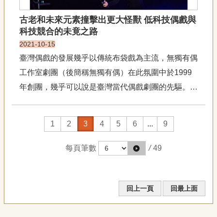
古老和未來元素撞擊出更大怪獸 低科技偶戲與
科技競合的未竟之路
2021-10-15
臺灣偶戲的發展幾乎以傳統布袋戲為主流，無獨有偶
工作室劇團（後簡稱無獨有偶）在此氛圍中於1999
年創團，幾乎可以說是臺灣當代偶戲劇團的先驅。綜
觀當代偶戲二十二年來的發展，一創團就投入其中埋
頭苦幹、開疆闢土的藝術總監鄭嘉音，下了很好的註
1
2
3
4
5
6
...
9
解：「我們現在能做的是怎麼把當代偶戲這塊土壤弄
得肥沃，讓人才可以安心...
每頁筆數
/
49
回上一頁
回最上面